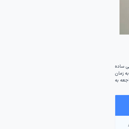
خی ساده
به زمان
اجعه به
درار