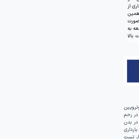
ری از
 همین
 صورت
عه به
بالا
وتروپین
ن در رحم
 در بدن
ارداری
ار تست