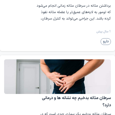
برداشتن مثانه در سرطان مثانه زمانی انجام می‌شود
که تومور به لایه‌های عمیق‌تر یا عضله مثانه نفوذ
کرده باشد. این جراحی می‌تواند به کنترل سرطان،
کاهش علائم و افزایش طول عمر بیمار کمک کند.
1 سال پیش
سرطان کلیه یک نوع سرطان است که در بافت‌های کلیه آغاز می‌شود و
ممکن است به غدد لنفاوی یا سایر قسمت‌های بدن گسترش یابد.
دارو
بیماری‌ های پروستات
بیماری‌های پروستات شامل اختلالاتی است که بر غده
پروستات در مردان تأثیر می‌گذارند. این غده نقش مهمی در
تولید مایع منی و عملکرد سیستم ادراری دارد. بیماری‌های
پروستات می‌توانند باعث علائمی مانند مشکلات ادراری، درد و
کاهش کیفیت زندگی شوند. تشخیص و درمان به موقع این
بیماری‌ها برای جلوگیری از پیشرفت و عوارض جدی ضروری
سرطان مثانه بدخیم چه نشانه ها و درمانی
است. انواع بیماری‌ های پروستات عبارتند از:
دارد؟
سرطان مثانه بدخیم یک بیماری جدی است که در