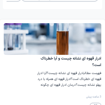
ادراری را تحت تأثیر قرار دهند. این بیماری‌ها ممکن است
مزمن بوده و نیازمند کنترل طولانی‌مدت برای جلوگیری از
آسیب جدی به کلیه‌ها باشند، یا به صورت حاد و قابل درمان با
روش‌هایی مانند دارودرمانی، جراحی یا مراقبت‌های تخصصی
بهبود یابند. شناخت دقیق علائم و تشخیص به موقع اهمیت
بالایی در پیشگیری از پیشرفت بیماری و حفظ سلامت کلیه و
مجاری ادراری دارد. برخی از مهم ترین بیماری های کلیه و
مجاری ادرار عبارتند از:
ادرار قهوه ای نشانه چیست و آیا خطرناک
نارسایی حاد کلیه
است؟
نارسایی مزمن کلیه
فهرست مطالبادرار قهوه ای نشانه چیست؟آیا ادرار
قهوه ای خطرناک است؟ادرار قهوه ای همراه با درد
گلومرولونفریت
پهلو نشانه چیست؟درمان ادرار قهوه ای چگونه
کلیه پلی‌کیستیک
است؟
3 ساعت پیش
عفونت کلیه (پیلونفریت)