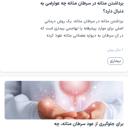
برداشتن مثانه در سرطان مثانه چه عوارضی به
دنبال دارد؟
برداشتن مثانه در سرطان مثانه، یک روش درمانی
اصلی برای موارد پیشرفته یا تهاجمی بیماری است که
در آن سرطان به دیواره عضلانی مثانه نفوذ کرده
است.
بیماری‌های مربوط به حالب شامل اختلالاتی هستند که مسیر انتقال
1 سال پیش
ادرار از کلیه به مثانه را تحت تأثیر قرار می‌دهند و می‌توانند باعث درد،
بیماری
انسداد و عفونت شوند.
بیماری‌ های نئوپلاستیک کلیه و مجاری ادراری
بیماری‌های نئوپلاستیک به رشد غیرطبیعی و کنترل‌نشده
سلول‌ها در کلیه‌ها و مجاری ادراری گفته می‌شود که می‌تواند
به صورت تومورهای خوش‌خیم یا بدخیم (سرطانی) بروز کند.
این بیماری‌ها ممکن است عملکرد طبیعی کلیه و دستگاه
ادراری را مختل کرده و در صورت پیشرفت، زندگی فرد را تهدید
برای جلوگیری از عود سرطان مثانه، چه
کنند. تشخیص زودهنگام و درمان به موقع، نقش مهمی در