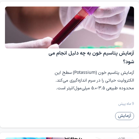
نفروتیک
به ادرار می‌شود.
متن انگلیسی:
Kidney stones form in the kidneys. Symptoms
may start as stones move into the ureters. The
ureters are thin tubes that let urine pass from
the kidneys to the bladder. Symptoms of kidney
آزمایش پتاسیم خون به چه دلیل انجام می
stones can include serious pain, upset stomach,
شود؟
vomiting, fever, chills and blood in the urine.
آزمایش پتاسیم خون (Potassium) سطح این
ترجمه فارسی:
الکترولیت حیاتی را در سرم اندازه‌گیری می‌کند.
سنگ‌های کلیه در خود کلیه‌ها تشکیل می‌شوند. علائم
محدوده طبیعی ۳.۵-۵.۰ میلی‌مول/لیتر است.
ممکن است زمانی شروع شوند که سنگ‌ها وارد حالب‌ها
هیپوکالمی (۵.۰) خطر ایست قلبی دارد.
شوند. حالب‌ها لوله‌های باریکی هستند که ادرار را از کلیه‌ها
9 ماه پیش
به مثانه منتقل می‌کنند. علائم سنگ کلیه می‌تواند شامل
درد شدید، تهوع، استفراغ، تب، لرز و وجود خون در ادرار
آزمایش
باشد.
به نقل از
mayoclinic