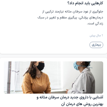
کارهایی باید انجام داد؟
بهبود نتایج بیماران دارد.
جلوگیری از عود سرطان مثانه نیازمند ترکیبی از
نام بیماری
توضیح کوتاه
درمان‌های پزشکی، پیگیری منظم و تغییر در سبک
سرطان کلیه
زندگی است.
شایع‌ترین نوع سرطان کلیه که از
(کارسینوم سلول
سلول‌های کلیه شروع می‌شود.
کلیوی)
1 سال پیش
رشد سرطانی در پوشش داخلی مثانه که
سرطان مثانه
بیماری
می‌تواند باعث خونریزی و درد شود.
رشد غیرطبیعی سلول‌ها در حالب که
تومورهای حالب
ممکن است سرطانی یا غیرسرطانی باشد.
آشنایی با داروی جدید درمان سرطان مثانه و
بهترین روش های درمان آن