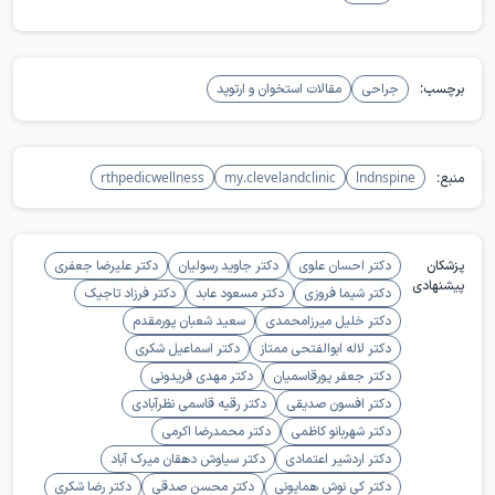
برچسب:
جراحی
مقالات استخوان و ارتوپد
منبع:
lndnspine
my.clevelandclinic
rthpedicwellness
پزشکان
دکتر احسان علوی
دکتر جاوید رسولیان
دکتر علیرضا جعفری
پیشنهادی
دکتر شیما فروزی
دکتر مسعود عابد
دکتر فرزاد تاجیک
دکتر خلیل میرزامحمدی
سعید شعبان پورمقدم
دکتر لاله ابوالفتحی ممتاز
دکتر اسماعیل شکری
دکتر جعفر پورقاسمیان
دکتر مهدی فریدونی
دکتر افسون صدیقی
دکتر رقیه قاسمی نظرآبادی
دکتر شهربانو کاظمی
دکتر محمدرضا اکرمی
دکتر اردشیر اعتمادی
دکتر سیاوش دهقان میرک آباد
دکتر کی نوش همایونی
دکتر محسن صدقی
دکتر رضا شکری