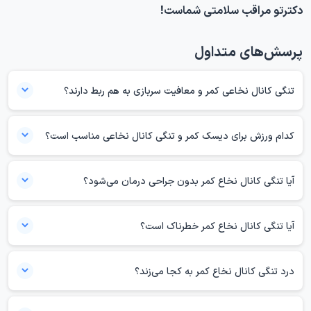
دکترتو مراقب سلامتی شماست!
پرسش‌های متداول
تنگی کانال نخاعی کمر و معافیت سربازی به هم ربط دارند؟
بله، تنگی کانال نخاعی کمر می‌تواند با معافیت سربازی مرتبط باشد، اما
تصمیم نهایی فقط بر اساس یک MRI ساده گرفته نمی‌شود. شدت تنگی،
کدام ورزش برای دیسک کمر و تنگی کانال نخاعی مناسب است؟
میزان درد، علائم عصبی، محدودیت حرکتی، نظر پزشک متخصص و قوانین
برای دیسک کمر و تنگی کانال نخاعی، ورزش‌های کم‌فشار مثل پیاده‌روی
روز کمیسیون پزشکی همگی نقش تعیین‌کننده دارند. عنم تنگی خفیف بدون
کوتاه، دوچرخه ثابت، آب‌درمانی و تمرینات تقویتی کنترل‌شده انتخاب‌های
آیا تنگی کانال نخاع کمر بدون جراحی درمان می‌شود؟
علائم واضح، به‌تنهایی برای معافیت کافی نیست.
مناسب‌تری هستند، چون فشار کمتری به ستون فقرات وارد می‌کنند. با این
بله، تنگی کانال نخاع کمر در بسیاری از بیماران بدون جراحی هم قابل کنترل و
حال، نوع و شدت ورزش باید بر اساس علائم، شدت بیماری و نظر پزشک یا
درمان نسبی است، به‌ویژه اگر شدت بیماری خیلی بالا نباشد. روش‌هایی مثل
آیا تنگی کانال نخاع کمر خطرناک است؟
فیزیوتراپیست برای هر فرد تنظیم شود.
فیزیوتراپی، ورزش درمانی، دارو، کاهش وزن، اصلاح فعالیت‌های روزانه و در
در بیشتر موارد خطر فوری ندارد، اما اگر باعث ضعف پیشرونده پا، اختلال راه
بعضی موارد تزریق می‌توانند علائم را به‌خوبی کاهش دهند.
رفتن، بی‌اختیاری ادرار یا مدفوع شود، باید فوری بررسی شود.
درد تنگی کانال نخاع کمر به کجا می‌زند؟
معمولا به باسن، ران، ساق و گاهی کف پا می‌زند. درد ممکن است یک‌طرفه یا