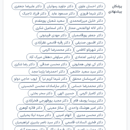
پزشکان
دکتر احسان علوی
دکتر جاوید رسولیان
دکتر علیرضا جعفری
پیشنهادی
دکتر شیما فروزی
دکتر مسعود عابد
دکتر فرزاد تاجیک
دکتر خلیل میرزامحمدی
سعید شعبان پورمقدم
دکتر لاله ابوالفتحی ممتاز
دکتر اسماعیل شکری
دکتر جعفر پورقاسمیان
دکتر مهدی فریدونی
دکتر افسون صدیقی
دکتر رقیه قاسمی نظرآبادی
دکتر شهربانو کاظمی
دکتر محمدرضا اکرمی
دکتر اردشیر اعتمادی
دکتر سیاوش دهقان میرک آباد
دکتر کی نوش همایونی
دکتر محسن صدقی
دکتر رضا شکری
دکتر سید سعید خاشعی
دکتر احمدرضا پارسا مجد
دکتر امیرساسان محقق
دکتر شیما کریم نیا
ایوب حاجی دولو
دکتر محمدرضا حساس
دکتر ساراسادات محسن الحسینی
دکتر کامیار اکرمی
حسین الهی
دکتر سحر بختی
دکتر پریسا یوسف فام
دکتر مجید پورفهرجی فخرآبادی
دکتر امیر هوشنگ واحدی
ساناز معینی
دکتر فائزه گوهری
دکتر محسن مدبری
الهام امینی
دکتر سیده لیلا یحیایی
دکتر فخری السادات قاسمی
دکتر سید ناصر بشیری ابراهیمیان
دکتر مهشید ناصری
دکتر فروغ زرنگار
دکتر معصومه گرامی