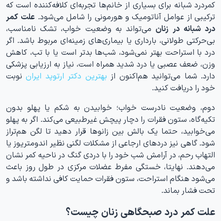
کمردرد شبانه برای بسیاری از خانم‌ها تجربه‌ای کلافه‌کننده است که
ترکیبی از عوامل آناتومیک و هورمونی را شامل می‌شود.
علت کمر
درد شبانه در زنان
می‌تواند به وضعیت خواب، تشک نامناسب،
بی‌حرکتی طولانی، بارداری یا بیماری‌های زمینه‌ای مربوط باشد. اگر
درد با استراحت بهتر نمی‌شود، شب‌ها بدتر است یا با تب، کاهش
وزن، ضعف عصبی یا درد شدید همراه است، نیاز به ارزیابی پزشکی
دارد. شما می‌توانید هم‌اکنون از
بهترین دکتر ارتوپد ایران
نوبت
خود را دریافت کنید.
دوم، وضعیت نادرست خواب؛ خوابیدن به شکم یا پهلو بدون
تکیه‌گاه، ستون فقرات را دچار پیچش غیرطبیعی می‌کند. اگر به پهلو
می‌خوابید، حتما یک بالش بین زانوها قرار دهید تا لگن هم‌تراز
شود. گاهی نیز دردهای ارجاعی از مشکلات لگنی نظیر اندومتریوز یا
التهاب رحم، در آرامش شب خود را با دردی گنگ در ناحیه کمر نشان
می‌دهند. نهایتا، خستگی مفرط عضلات مرکزی در طول روز باعث
می‌شود هنگام استراحت، ستون فقرات حمایت کافی نداشته باشد و
تحت فشار بماند.
علت کمر درد صبحگاهی زنان چیست؟