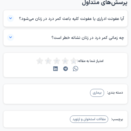
پرسش‌های متداول
آیا عفونت ادراری یا عفونت کلیه باعث کمر درد در زنان می‌شود؟
بله. عفونت ادراری، اگر شدید شود یا به کلیه برسد، می‌تواند باعث درد پهلو یا
کمر شود. همراهی این درد با سوزش ادرار، تکرر، تب یا تهوع، احتمال منشا
چه زمانی کمر درد در زنان نشانه خطر است؟
ادراری را بیشتر می‌کند.
وقتی کمر درد با یکی از این علائم تب، بی‌حسی یا ضعف پا، اختلال در ادرار یا
مدفوع، درد شدید و ناگهانی، درد همراه با خونریزی غیرطبیعی، درد مداوم
امتیاز شما به مقاله:
بیش از چند هفته یا درد همراه با کاهش وزن یا بی‌حالی شدید همراه باشد،
باید جدی گرفته شود. این‌ها می‌توانند نشانه‌ی مشکل لگنی، کلیوی، عصبی یا
ستون فقرات باشند و بهتر است زودتر بررسی شوند.
دسته بندی:
بیماری
برچسب:
مقالات استخوان و ارتوپد