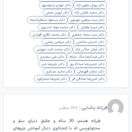
دکتر پویان علوی نژاد
دکتر مهدی مینوسپهر
دکتر سعید غلامی نژاد
دکتر آروین نجفی
دکتر سید مرتضی موسوی
دکتر مسعود منتظرالحجه
دکتر میترا عطاران
دکتر محمدجواد خسروی
دکتر سید سجاد جعفری
دکتر محمد باقری قوژدی
دکتر احسان صالحی
دکتر مرتضی رضایی
دکتر آرمان جلالی نژاد
دکتر محمد ثابت جهرمی
دکتر عبدالرضا ملک خیاط
دکتر علی سعیدی
دکتر حمیدرضا عبداله پور
دکتر علیرضا خیر
دکتر سامان قهرمانی
دکتر مجید عسکری
دکتر امیررضا صادقی فر
دکتر علیرضا صحرانورد
فرزانه پاشایی
|
954 مطلب
فرزانه هستم، 30 ساله و عاشق دنیای سئو و
محتوانویسی که با کنجکاوی دنبال آموختن چیزهای