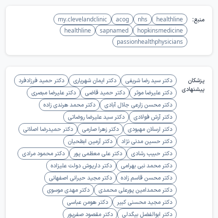
منبع:
healthline
nhs
acog
my.clevelandclinic
healthline
sapnamed
hopkinsmedicine
passionhealthphysicians
پزشکان
دکتر سید رضا شریفی
دکتر ایمان شهریاری
دکتر حمید فرزادفرد
پیشنهادی
دکتر علیرضا موثر
دکتر حمید قاضی
دکتر علیرضا مبصری
دکتر محسن زارعی جلال آبادی
دکتر محمد هرندی زاده
دکتر آرش فولادی
دکتر سید علیرضا روضاتی
دکتر ارسلان مهبودی
دکتر زهرا صارمی
دکتر حمیدرضا اصلانی
دکتر حسین مدنی نژاد
دکتر آرمین ابطحیان
دکتر حبیب رشادی
دکتر علی معظمی پور
دکتر محمود مرادی
دکتر محمد نبی بهرامی
دکتر داریوش دولت علیزاده
دکتر محسن قاسم زاده
دکتر مجید حیرانی اصفهانی
دکتر محمدامین پورعلی محمدی
دکتر مهدی موسوی
دکتر مجید محسنی کبیر
دکتر هومن عباسی
دکتر ابوالفضل بیگدلی
دکتر مقصود صفرپور