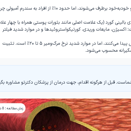
بیشتر موارد آمبولی چربی بدون علامت هستند و خودبه‌خود برطرف می‌شوند، اما حدود ۱۰٪ از افراد به سندرم آمب
الینی گورد (یک علامت اصلی مانند بثورات پوستی همراه با چهار علا
 اکسیژن، مایعات وریدی، کورتیکواستروئیدها و در موارد شدید فیلتر
با درمان سریع و دقیق، اکثر بیماران بهبودی کامل پیدا می‌کنند، اما در موارد شدید نرخ مرگ‌ومیر ۵ تا ۲۰٪ است. تثبیت
گیرانه محسوب می‌شود.
ماست. قبل از هرگونه اقدام، جهت درمان از پزشکان دکترتو مشاوره بگی
زمان مطالعه : 8 دقیقه