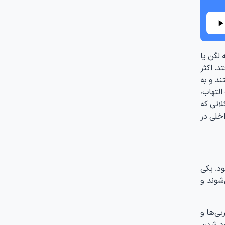
لگن یا
د. اکثر
ند و به
یک بیماری جدی به نام سندرم آمبولی چربی (FES) شوند. FES باعث التهاب،
لاتی که
اخلی در
د. یکی
شوند و
ی‌ها و
ود شدن