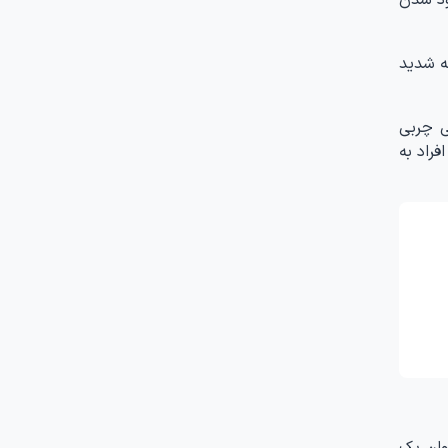
که شدید
آمبولی چربی
ود از بین می‌رود. با این حال، حدود ۱۰ درصد از افراد به
وان یک