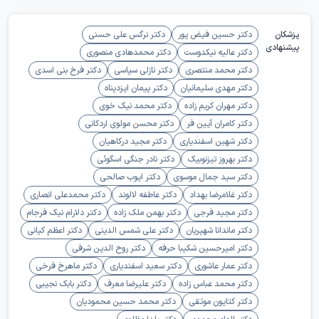
پزشکان
دکتر حسین فیض پور
دکتر نرگس علی حسنی
پیشنهادی
دکتر عالیه نیکدوست
دکتر محمدهادی منصوری
دکتر محمد منتصری
دکتر نازلی سپاسی
دکتر فرخ بنی اسدی
دکتر مهدی سلیمانیان
دکتر پیمان ایزدپناه
دکتر مهران کریم زاده
دکتر محمد نیک خوی
دکتر کامران آیین فر
دکتر محسن مولوی اردکانی
دکتر شهین اسفندیاری
دکتر مجید درکاهیان
دکتر بهروز تیزنوبیک
دکتر نادر جنگی اسگوئی
دکتر سید جمال موسوی
دکتر ایوب صالحی
دکتر غلامرضا بهداد
دکتر عاطفه لالوند
دکتر محمدعلی انصاری
دکتر مجید فرجی
دکتر بهمن ملک زاده
دکتر دلارام نیک فرجام
دکتر ماندانا شهپریان
دکتر علی شمس الدینی
دکتر اعظم کیانی
دکتر امیرحسین شکیبا حرفه
دکتر روح الدین شرفی
دکتر عمار عاشوری
دکتر سعید اسفندیاری
دکتر ماهرخ فرخی
دکتر محمد عباس زاده
دکتر علیرضا معرف
دکتر بابک نجیبی
دکتر کتایون موثقی
دکتر محمد حسین محمودیان
دکتر الهام محمدی
دکتر یلدا مظلوم