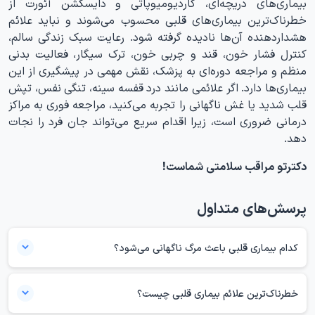
بیماری‌های دریچه‌ای، کاردیومیوپاتی و دایسکشن آئورت از
خطرناک‌ترین بیماری‌های قلبی محسوب می‌شوند و نباید علائم
هشداردهنده آن‌ها نادیده گرفته شود. رعایت سبک زندگی سالم،
کنترل فشار خون، قند و چربی خون، ترک سیگار، فعالیت بدنی
منظم و مراجعه دوره‌ای به پزشک، نقش مهمی در پیشگیری از این
بیماری‌ها دارد. اگر علائمی مانند درد قفسه سینه، تنگی نفس، تپش
قلب شدید یا غش ناگهانی را تجربه می‌کنید، مراجعه فوری به مراکز
درمانی ضروری است، زیرا اقدام سریع می‌تواند جان فرد را نجات
دهد.
دکترتو مراقب سلامتی شماست!
پرسش‌های متداول
کدام بیماری قلبی باعث مرگ ناگهانی می‌شود؟
ایست قلبی ناگهانی رویدادی است که می‌تواند به مرگ ناگهانی قلبی منجر
شود؛ بیماری عروق کرونر و آریتمی‌های خطرناک از مهم‌ترین علل زمینه‌ای آن
خطرناک‌ترین علائم بیماری قلبی چیست؟
هستند. در این وضعیت، قلب به‌طور ناگهانی از تپش طبیعی بازمی‌ایستد و