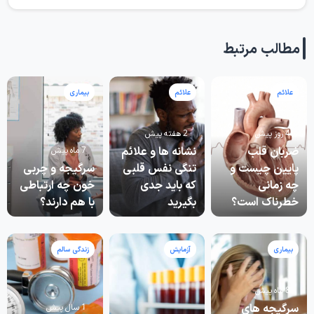
مطالب مرتبط
علائم
علائم
بیماری
4 روز پیش
2 هفته پیش
ضربان قلب
نشانه ها و علائم
7 ماه پیش
پایین چیست و
تنگی نفس قلبی
سرگیجه و چربی
چه زمانی
که باید جدی
خون چه ارتباطی
خطرناک است؟
بگیرید
با هم دارند؟
بیماری
آزمایش
زندگی سالم
8 ماه پیش
سرگیجه های
1 سال پیش