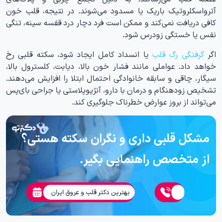
آترواسکلروتیک باریک یا مسدود می‌شوند. در نتیجه، قلب خون
کافی دریافت نمی‌کند و ممکن است فرد دچار درد قفسه سینه، تنگی
نفس یا خستگی زودرس شود.
اگر
گرفتگی رگ قلب
یا انسداد کامل ایجاد شود، سکته قلبی رخ
خواهد داد. عواملی مانند فشار خون بالا، دیابت، کلسترول بالا،
سیگار، چاقی و سابقه خانوادگی احتمال ابتلا را افزایش می‌دهند.
تشخیص زودهنگام و درمان با دارو، آنژیوپلاستی یا جراحی بای‌پس
می‌تواند از بروز عوارض خطرناک جلوگیری کند.
مشکل قلبی داری و نگران سکته هستی؟
از متخصص راهنمایی بگیر.
بهترین دکتر قلب و عروق ایران