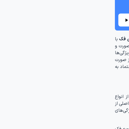
ی فک
با
صورت و
یژگی‌ها
ز صورت
تماد به
 انواع
صلی از
گی‌های
ویه فک