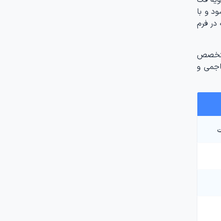
د و با
در فرم
 متخصص
اجمی و
ت