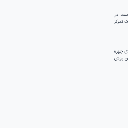
ست. در
 تمرکز
ی چهره
این روش