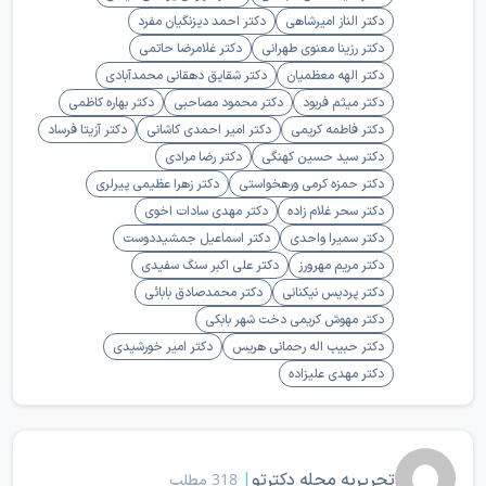
دکتر الناز امیرشاهی
دکتر احمد دیزنگیان مفرد
دکتر رزینا معنوی طهرانی
دکتر غلامرضا حاتمی
دکتر الهه معظمیان
دکتر شقایق دهقانی محمدآبادی
دکتر میثم فربود
دکتر محمود مصاحبی
دکتر بهاره کاظمی
دکتر فاطمه کریمی
دکتر امیر احمدی کاشانی
دکتر آزیتا فرساد
دکتر سید حسین کهنگی
دکتر رضا مرادی
دکتر حمزه کرمی ورهخواستی
دکتر زهرا عظیمی پیرلری
دکتر سحر غلام زاده
دکتر مهدی سادات اخوی
دکتر سمیرا واحدی
دکتر اسماعیل جمشیددوست
دکتر مریم مهرورز
دکتر علی اکبر سنگ سفیدی
دکتر پردیس نیکنانی
دکتر محمدصادق بابائی
دکتر مهوش کریمی دخت شهر بابکی
دکتر حبیب اله رحمانی هریس
دکتر امیر خورشیدی
دکتر مهدی علیزاده
تحریریه مجله دکترتو
|
318 مطلب