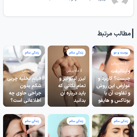
مطالب مرتبط
پوست و مو
زندگی سالم
زندگی سالم
2 ماه پیش
وایتالیفت
3 ماه پیش
6 ماه پیش
چیست؟ کاربرد و
لیزر لیپولیز و
فیلم تخلیه چربی
عوارض این روش
تمام نکاتی که
شکم بدون
و تفاوت آن با
باید درباره آن
جراحی حاوی چه
بوتاکس و هایفو
بدانید
اطلاعاتی است؟
زندگی سالم
زندگی سالم
زندگی سالم