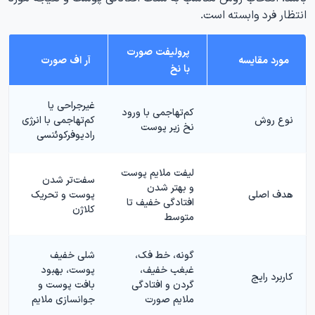
انتظار فرد وابسته است.
پرولیفت صورت
مورد مقایسه
آر اف صورت
با نخ
غیرجراحی یا
کم‌تهاجمی با ورود
نوع روش
کم‌تهاجمی با انرژی
نخ زیر پوست
رادیوفرکوئنسی
لیفت ملایم پوست
سفت‌تر شدن
و بهتر شدن
هدف اصلی
پوست و تحریک
افتادگی خفیف تا
کلاژن
متوسط
گونه، خط فک،
شلی خفیف
غبغب خفیف،
پوست، بهبود
کاربرد رایج
گردن و افتادگی
بافت پوست و
ملایم صورت
جوانسازی ملایم