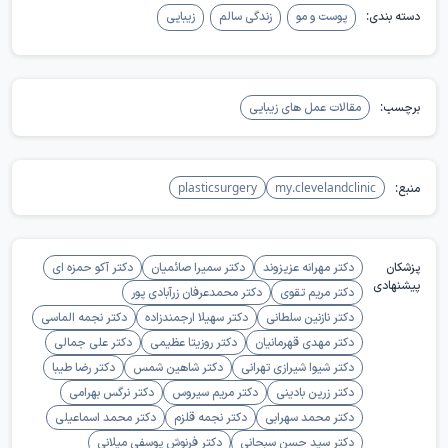
دسته بندی:
پوست و مو
زندگی سالم
زیبایی
معمولا قرمزی و تورم خفیف است و در موارد نادر سوختگی ممکن است رخ
دهد؛ RF میکرونیدلینگ چون با ورود سوزن و انرژی همراه است، باید
جداگانه و به‌عنوان اقدام پزشکی بررسی شود.
برچسب:
مقالات عمل های زیبایی
منبع:
my.clevelandclinic
plasticsurgery
پزشکان
دکتر مهرانه عزیزوند
دکتر سمیرا صائمیان
دکتر آکو حمزه ای
پیشنهادی
دکتر مریم تقوی
دکتر محمدعرفان زرآبادی پور
دکتر نازنین سلطانی
دکتر سهیلا ارجمندزاده
دکتر نجمه الماسی
دکتر مهدی قهرمانیان
دکتر روزیتا عظیمی
دکتر علی جمالی
دکتر شیوا شیرازی تهرانی
دکتر شاهین شمس
دکتر رضا طیبا
دکتر زرین بادینی
دکتر مریم سیروس
دکتر نرگس بهرامی
دکتر محمد سهرابی
دکتر نجمه قلزم
دکتر محمد اسماعیلی
دکتر سید حسن سبحانی
دکتر فرنوش یوسفی میلانی