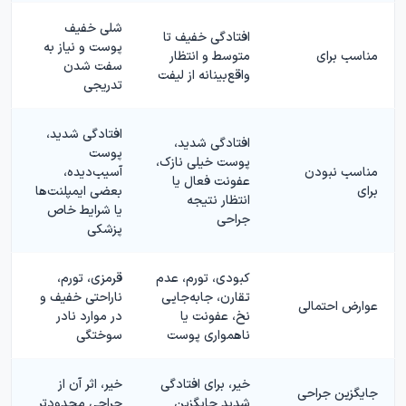
شلی خفیف
افتادگی خفیف تا
پوست و نیاز به
مناسب برای
متوسط و انتظار
سفت شدن
واقع‌بینانه از لیفت
تدریجی
افتادگی شدید،
افتادگی شدید،
پوست
پوست خیلی نازک،
مناسب نبودن
آسیب‌دیده،
عفونت فعال یا
برای
بعضی ایمپلنت‌ها
انتظار نتیجه
یا شرایط خاص
جراحی
پزشکی
کبودی، تورم، عدم
قرمزی، تورم،
تقارن، جابه‌جایی
ناراحتی خفیف و
عوارض احتمالی
نخ، عفونت یا
در موارد نادر
ناهمواری پوست
سوختگی
خیر، برای افتادگی
خیر، اثر آن از
جایگزین جراحی
شدید جایگزین
جراحی محدودتر