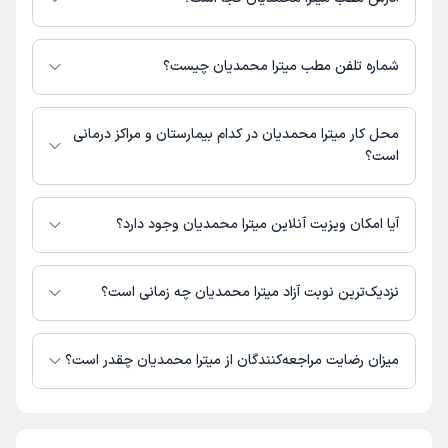
میترا محمدیان 1 مطب فعال دارند. آدرس مطب‌های میترا محمدیان به شرح زیر
است.
شماره تلفن مطب میترا محمدیان چیست؟
خیابان توحید جنوبی، کوچه شهید عابدی (شماره 2)
خیابان توحید جنوبی : 03131337028
محل کار میترا محمدیان در کدام بیمارستان و مراکز درمانی
است؟
اطلاعاتی درباره محل فعالیت میترا محمدیان در مراکز درمانی در دسترس نیست.
آیا امکان ویزیت آنلاین میترا محمدیان وجود دارد؟
در حال حاضر میترا محمدیان مشاوره پزشکی تلفنی فعال دارند.
نزدیک‌ترین نوبت آزاد میترا محمدیان چه زمانی است؟
میترا محمدیان از روز یکشنبه 18 مرداد 1405 بیمار جدید می‌پذیرند.
میزان رضایت مراجعه‌کنندگان از میترا محمدیان چقدر است؟
تا کنون 1 نفر به میترا محمدیان رای داده‌اند. میانگین امتیازی میترا محمدیان 5 از
5 است.