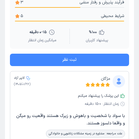
فرآیند پذیرش و رفتار منشی
3
شرایط محیطی
5
100
%
0-15 دقیقه
پیشنهاد کاربران
میانگین زمان انتظار
ثبت نظر
مژگان
کاربر آزاد
)
1405/01/26
(
این پزشک را پیشنهاد میکنم
زمان انتظار:
0-15 دقیقه
با سواد با شخصیت و باهوش و زیرک هستند واقعیت رو میگن
و واقعا دلسوز هستند.
علت مراجعه:
مشاوره در زمینه مشکلات زناشویی و خانوادگی