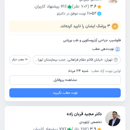
3.6
(
706
نظر)
٪
71
پیشنهاد کاربران
11052
نوبت موفق در دکترتو
3
پزشک ایشان را تایید کرده‌اند.
فلوشیپ جراحی آرتروسکوپی و طب ورزشی
نوبت‌دهی مطب
تهران،
خیابان قائم مقام فراهانی، جنب بیمارستان تهران کلینیک، کوچه شهدا، پلاک 9، واحد 1
+
1
مطب دیگر
اولین نوبت آزاد مطب:
شنبه 24 مرداد
مشاهده پروفایل
نوبت مطب بگیرید
دکتر مجید قربان زاده
تخصص ارتوپدی
3.9
(
256
نظر)
٪
77
پیشنهاد کاربران