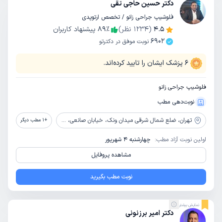
دکتر حسین حاجی تقی
فلوشیپ جراحی زانو / تخصص ارتوپدی
4.5
(
1234
نظر)
٪
89
پیشنهاد کاربران
6902
نوبت موفق در دکترتو
6
پزشک ایشان را تایید کرده‌اند.
فلوشیپ جراحی زانو
نوبت‌دهی مطب
تهران،
ضلع شمال شرقی میدان ونک، خیابان صانعی، روبروی دادگاه خانواده، پلاک41، ساختمان درخشان، طبقه 3
+
1
مطب دیگر
اولین نوبت آزاد مطب:
چهارشنبه 4 شهریور
مشاهده پروفایل
نوبت مطب بگیرید
نمایش بیشتر
دکتر امیر برزنونی