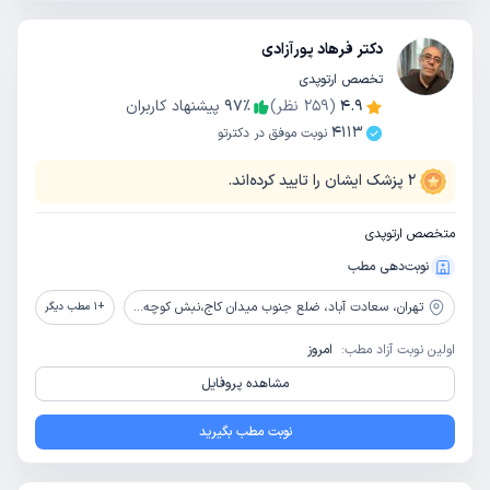
دکتر فرهاد پورآزادی
تخصص ارتوپدی
4.9
(
259
نظر)
٪
97
پیشنهاد کاربران
4113
نوبت موفق در دکترتو
2
پزشک ایشان را تایید کرده‌اند.
متخصص ارتوپدی
نوبت‌دهی مطب
تهران،
سعادت آباد، ضلع جنوب میدان کاج،نبش کوچه 16، جنب بانک کارآفرین، ساختمان کاج، طبقه چهارم، واحد16
+
1
مطب دیگر
اولین نوبت آزاد مطب:
امروز
مشاهده پروفایل
نوبت مطب بگیرید