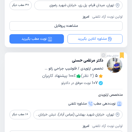
تهران،
میدان قیام، پل ری، خیابان شهید رضوی
+
3
مطب دیگر
اولین نوبت آزاد تلفنی:
امروز
مشاهده پروفایل
مشاوره آنلاین بگیرید
نوبت مطب بگیرید
نمایش بیشتر
دکتر مرتضی حسنی
تخصص ارتوپدی / فلوشیپ جراحی زانو / فلوشیپ جراحی لگن و ران / فلوشیپ جراحی پا و مچ پا
5
(
2
نظر)
٪
100
پیشنهاد کاربران
107
نوبت موفق در دکترتو
متخصص ارتوپدی
نوبت‌دهی مطب
مشاوره‌ تلفنی
تهران،
خیایان شهید بهشتی (عباس آباد)، نبش خیابان میرعماد، ساختمان پزشکان میرعماد (پلاک 280)، واحد 8
+
1
مطب دیگر
اولین نوبت آزاد تلفنی:
امروز