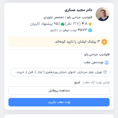
دکتر مجید عسکری
فلوشیپ جراحی زانو / تخصص ارتوپدی
4.8
(
317
نظر)
٪
95
پیشنهاد کاربران
4573
نوبت موفق در دکترتو
3
پزشک ایشان را تایید کرده‌اند.
فلوشیپ جراحی زانو
نوبت‌دهی مطب
تهران،
بلوار مرزداران، انتهای خیابان پورجعفری ( ایثار )، قبل از خروجی یادگار، پلاک 2، طبقه 1، واحد 1
اولین نوبت آزاد مطب:
امروز
مشاهده پروفایل
نوبت مطب بگیرید