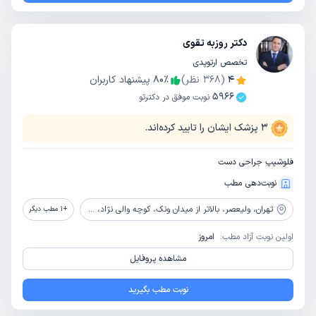
دکتر روزبه تقوی
تخصص ارتوپدی
4
(
368
نظر)
٪
80
پیشنهاد کاربران
5966
نوبت موفق در دکترتو
3
پزشک ایشان را تایید کرده‌اند.
فلوشیپ جراحی دست
نوبت‌دهی مطب
تهران،
ولیعصر، بالاتر از میدان ونک، کوچه والی نژاد، پلاک 32، طبقه سوم
+
1
مطب دیگر
اولین نوبت آزاد مطب:
امروز
مشاهده پروفایل
نوبت مطب بگیرید