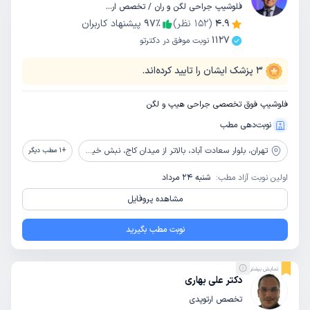
فلوشیپ جراحی لگن و ران / تخصص ارتوپدی
4.9
(
152
نظر)
٪
97
پیشنهاد کاربران
1127
نوبت موفق در دکترتو
3
پزشک ایشان را تایید کرده‌اند.
فلوشیپ فوق تخصصی جراحی هیپ و لگن
نوبت‌دهی مطب
تهران،
بلوار سعادت آباد، بالاتر از میدان کاج، نبش خیابان سوم، پلاک 156، برج کاج، طبقه 5
+
1
مطب دیگر
اولین نوبت آزاد مطب:
شنبه 24 مرداد
مشاهده پروفایل
نوبت مطب بگیرید
نمایش بیشتر
دکتر علی بهاری
تخصص ارتوپدی