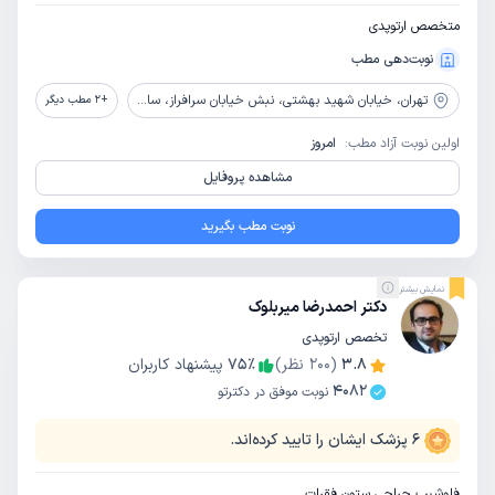
متخصص ارتوپدی
نوبت‌دهی مطب
تهران،
خیابان شهید بهشتی، نبش خیابان سرافراز، ساختمان پزشکی تهران، طبقه2
+
2
مطب دیگر
اولین نوبت آزاد مطب:
امروز
مشاهده پروفایل
نوبت مطب بگیرید
نمایش بیشتر
دکتر احمدرضا میربلوک
تخصص ارتوپدی
3.8
(
200
نظر)
٪
75
پیشنهاد کاربران
4082
نوبت موفق در دکترتو
6
پزشک ایشان را تایید کرده‌اند.
فلوشیپ جراحی ستون فقرات