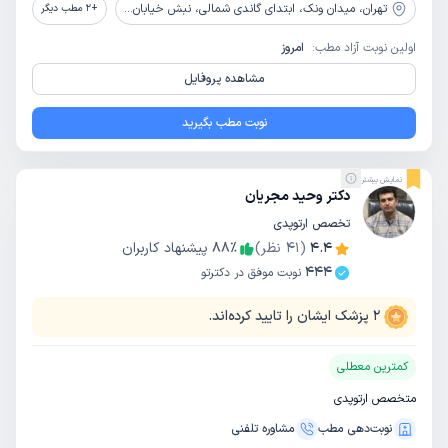
تهران،
میدان ونک، ابتدای گاندی شمالی، نبش خیابان صانعی، ساختمان 34، طبقه دوم، واحد 5
+
2
مطب دیگر
اولین نوبت آزاد مطب:
امروز
مشاهده پروفایل
نوبت مطب بگیرید
نمایش بیشتر
دکتر وحید مجریان
تخصص ارتوپدی
4.4
(
41
نظر)
٪
88
پیشنهاد کاربران
444
نوبت موفق در دکترتو
2
پزشک ایشان را تایید کرده‌اند.
کمترین معطلی
متخصص ارتوپدی
نوبت‌دهی مطب
مشاوره‌ تلفنی