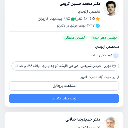
دکتر محمد حسین کریمی
تخصص ارتوپدی
5
(
162
نظر)
٪
99
پیشنهاد کاربران
2027
نوبت موفق در دکترتو
پوشش دهی بیمه
کمترین معطلی
متخصص ارتوپدی
نوبت‌دهی مطب
تهران،
خیابان شریعتی، دوراهی قلهک، کوچه پابرجا، پلاک 46، واحد اول
اولین نوبت آزاد مطب:
امروز
مشاهده پروفایل
نوبت مطب بگیرید
دکتر حمیدرضا اصلانی
تخصص ارتوپدی