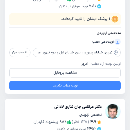
5010
نوبت موفق در دکترتو
1
پزشک ایشان را تایید کرده‌اند.
متخصص ارتوپدی
نوبت‌دهی مطب
تهران،
خیابان پیروزی ، بین خیابان اول و دوم نیروی هوایی ، جنب مسجد قدس ، ساختمان پزشکان 275 ، واحد10
+
1
مطب دیگر
اولین نوبت آزاد مطب:
امروز
مشاهده پروفایل
نوبت مطب بگیرید
دکتر مرتضی جان نثاری لادانی
تخصص ارتوپدی
4.9
(
138
نظر)
٪
98
پیشنهاد کاربران
2452
نوبت موفق در دکترتو