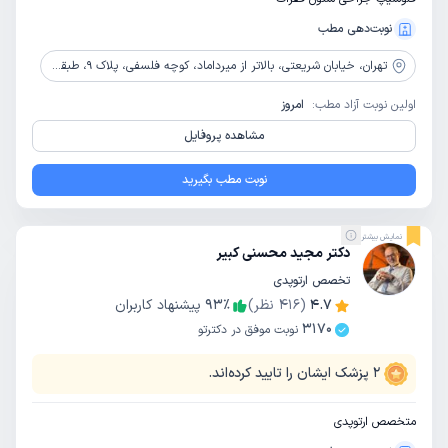
نوبت‌دهی مطب
تهران،
خیابان شریعتی، بالاتر از میرداماد، کوچه فلسفی، پلاک 9، طبقه1، واحد1
اولین نوبت آزاد مطب:
امروز
مشاهده پروفایل
نوبت مطب بگیرید
نمایش بیشتر
دکتر مجید محسنی کبیر
تخصص ارتوپدی
4.7
(
416
نظر)
٪
93
پیشنهاد کاربران
3170
نوبت موفق در دکترتو
2
پزشک ایشان را تایید کرده‌اند.
متخصص ارتوپدی