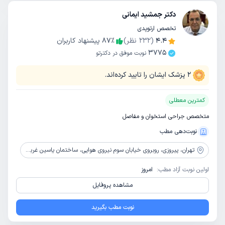
دکتر جمشید ایمانی
تخصص ارتوپدی
4.4
(
232
نظر)
٪
87
پیشنهاد کاربران
3775
نوبت موفق در دکترتو
2
پزشک ایشان را تایید کرده‌اند.
کمترین معطلی
متخصص جراحی استخوان و مفاصل
نوبت‌دهی مطب
تهران،
پیروزی، روبروی خیابان سوم نیروی هوایی، ساختمان یاسین غربی، پلاک 200، واحد 6، طبقه دوم
اولین نوبت آزاد مطب:
امروز
مشاهده پروفایل
نوبت مطب بگیرید