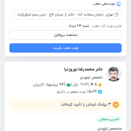
نوبت‌دهی مطب
تهران،
خیابان سعادت آباد - بالاتر از میدان کاج - نبش سوم شرقی(نمازی زاده) - ساختمان کاج - پلاک 156 - طبقه 5
اولین نوبت آزاد مطب:
شنبه 24 مرداد
مشاهده پروفایل
نوبت مطب بگیرید
دکتر محمدرضا نوروزنیا
تخصص ارتوپدی
4.8
(
974
نظر)
٪
96
پیشنهاد کاربران
15022
نوبت موفق در دکترتو
3
پزشک ایشان را تایید کرده‌اند.
کمترین معطلی
متخصص ارتوپدی