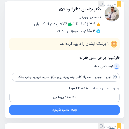
نمایش بیشتر
دکتر بهامین عطارشوشتری
تخصص ارتوپدی
3.9
(
106
نظر)
٪
77
پیشنهاد کاربران
1503
نوبت موفق در دکترتو
2
پزشک ایشان را تایید کرده‌اند.
فلوشیپ جراحی ستون فقرات
نوبت‌دهی مطب
تهران،
نیاوران، سه راه کامرانیه، روبه روی مرکز خرید نارون، جنب بانک دی، پلاک 127، طبقه 5
اولین نوبت آزاد مطب:
شنبه 24 مرداد
مشاهده پروفایل
نوبت مطب بگیرید
نمایش بیشتر