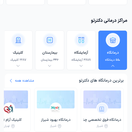
مراکز درمانی دکترتو
درمانگاه
آزمایشگاه
بیمارستان
کلینیک
550
درمانگاه
3878
آزمایشگاه
446
بیمارستان
2287
کلینیک
5
برترین
درمانگاه
های دکترتو
مشاهده همه
درمانگاه فوق تخصصی چشم دکتر توللی شیراز
درمانگاه بهبود شیراز
کلینیک آرام تهر
شیراز
شیراز
تهران