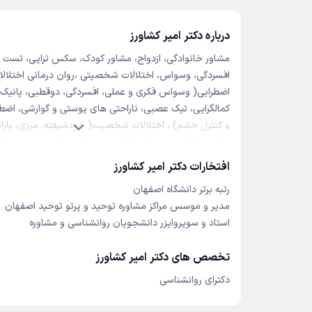
درباره دکتر امیر کشاورز
مشاور خانوادگی، ازدواج، مشاور کودک، سکس تراپی، تس
افسردگی، وسواس، اختلالات شخصیتی ،روان درمانی اختلالا
اضطرابی( وسواس فکری و عملی، افسردگی، دوقطبی، پانیک، 
کمالگرایی، تیک عصبی، ناراحتی های پوستی و گوارشی، اضط
و کنترل خشم) ، اختلالات شخصیت( خودشیفته، مرزی، پاران
...) ،مشکلات جنسی(زودانزالی، سردمزاجی، واژینسموس، نات
تخصصی خانواده و ازدواج( زوج و مشاوره خانواده) ،انجام
افتخارات دکتر امیر کشاورز
شخصیت و تناسب گزینی ، مشاوره کودک و نوجوان ،روانکاوی
رتبه برتر دانشگاه اصفهان
مشاوره شغلی و فردی ،
مدیر و موسس مراکز مشاوره توحید و پرتو توحید اصفهان
متخصص روانشناسی و مدرس دانشگاه
استاد و سوپروایزر دانشجویان روانشناسی و مشاوره
عضو سازمان نظام روانشناسی و مشاوره
عضو انجمن روانشناسان ایران
تخصص های دکتر امیر کشاورز
عضو انجمن روانشناسان امریکا APA
مدرس کشوری کارگاه های روانشناسی
دکترای روانشناسی
سوپروایزر و استاد دانشجویان روانشناسی و مشاوره
مدیر و موسس مرکز مشاوره توحید و مرکز مشاوره پرتو توح