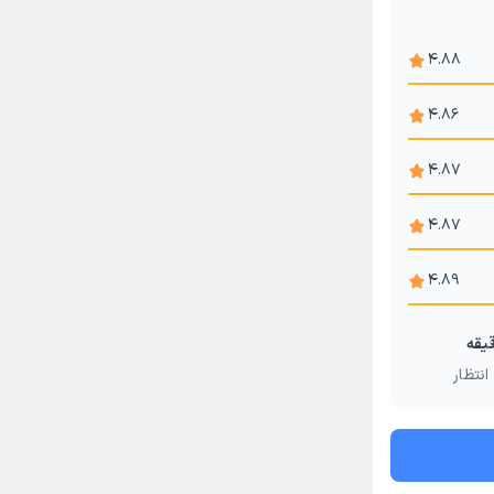
4.88
4.86
4.87
4.87
4.89
انتظار