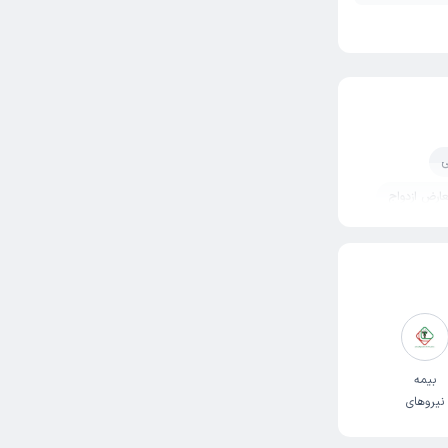
ی
ارض ازدواج
یریت خشم
دکان
ای زندگی
بیمه
نیروهای
ی
مسلح