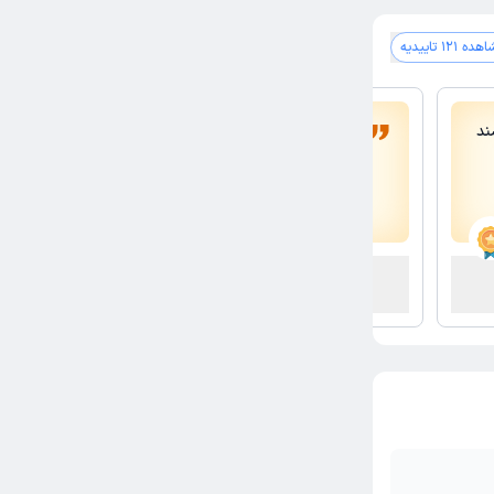
سالمندان
ه 121 تاییدیه
درمانی
یاد گل
ند
از روانشناسان برتر و‌مطرح ایران با ارزوی موفقیت
دریا السادات ناظمی
کارشناس ارشد روانشناسی بالینی