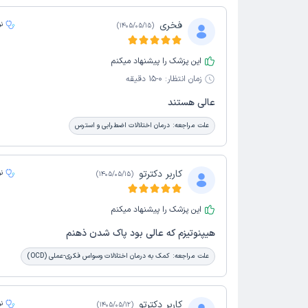
فخری
ن
)
1405/05/15
(
این پزشک را پیشنهاد میکنم
زمان انتظار:
0-15 دقیقه
عالی هستند
علت مراجعه:
درمان اختلالات اضطرابی و استرس
کاربر دکترتو
ن
)
1405/05/15
(
این پزشک را پیشنهاد میکنم
هیپنوتیزم که عالی بود پاک شدن ذهنم
علت مراجعه:
کمک به درمان اختلالات وسواس فکری-عملی (OCD)
کاربر دکترتو
ن
)
1405/05/12
(