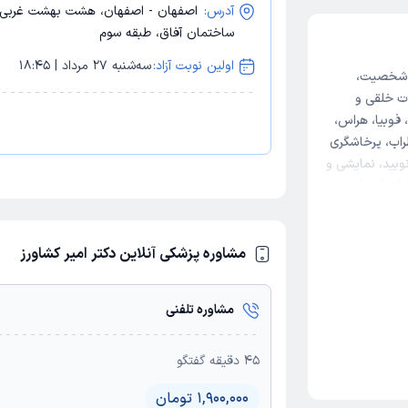
آدرس:
اصفهان - اصفهان، هشت بهشت غربی، 
ساختمان آفاق، طبقه سوم
اولین نوبت آزاد:
سه‌شنبه 27 مرداد | 18:45
ت شخصیت،
ت خلقی و
فوبیا، هراس،
راب، پرخاشگری
ویید، نمایشی و
وانی)مشاوره
 تست های
 و هیپنوتیزم ،
مشاوره پزشکی آنلاین دکتر امیر کشاورز
مشاوره تلفنی
45
دقیقه گفتگو
1,900,000 تومان
ید اصفهان