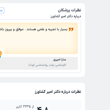
اختلال یادگیری کودکان
مشاوره تحصیلی
مشاوره روان 
نظرات پزشکان
مشاهد
روانکاوی
بیش فعالی ADHD
هیپنوتیزم
طرحواره 
درباره دکتر امیر کشاورز
روانشناسی بالینی
درمان افسردگی
CBT
ترک اعت
بسیار با تجربه و علمی هستند . موفق و پیروز باش
ترک الکل
ترک سیگار
ترک خود ارضایی
سارا امیری
کارشناسی ارشد روانشناسی کودک
نظرات درباره دکتر امیر کشاورز
از
2235
کاربر