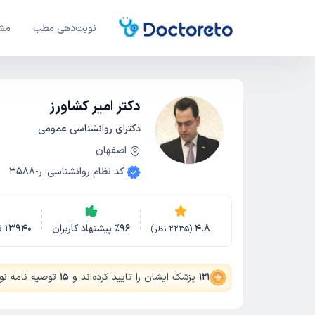
نوبت‌دهی مطب
مشا
دکتر امیر کشاورز
دکترای روانشناسی عمومی
اصفهان
کد نظام روانشناسی
:
ر-3588
4.8
96
٪
پیشنهاد کاربران
13940
ن
(
2235
نظر)
121
پزشک ایشان را تایید کرده‌اند
و
15
توصیه نامه نوش