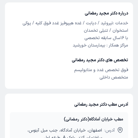
درباره دکتر مجید رمضانی
خدمات :تیروئید / دیابت / غده هیپوفیز غدد فوق کلیه / پوکی
استخوان / تنبلی تخمدان
با 16سال سابقه تخصصی
مراکز همکار : بیمارستان خورشید
تخصص های دکتر مجید رمضانی
فوق تخصص غدد و متابولیسم
متخصص داخلی
آدرس مطب دکتر مجید رمضانی
مطب خیابان آمادگاه(دکتر رمضانی)
آدرس:
اصفهان، خیابان آمادگاه، جنب مبل آبنوس،
ساختمان آژند، بلوک A، طبقه اول