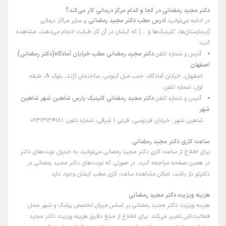
دکتر مجید رمضانی در کجا و کدام مرکز درمانی کار می‌کند؟
کاربر دکترتو
نوبت مطب از دکترتو
در ادامه می‌توانید
آدرس مطب دکتر مجید رمضانی
و سایر مراکز درمانی
)
1405/05/11
(
(بیمارستان‌ها، کلینیک‌ها و …) که ایشان در آن کار طبابت انجام می‌دهند، مشاهده
این پزشک را پیشنهاد میکنم
کنید:
زمان انتظار:
15-45 دقیقه
آدرس و شماره تلفن
دکتر مجید رمضانی مطب خیابان آمادگاه(دکتر رمضانی)
اصفهان
بسیارعالی
اصفهان، خیابان آمادگاه، جنب مبل آبنوس، ساختمان آژند، بلوک A، طبقه
اول، شماره تلفن:
علت مراجعه:
تشخیص و درمان دیابت و عوارض آن
آدرس و شماره تلفن
دکتر مجید رمضانی کلینیک پارس شاهین شهر شاهین
شهر
کاربر دکترتو
نوبت مطب از دکترتو
شاهین شهر، خیابان فردوسی، فرعی 1 شرقی، شماره تلفن: 09313124181
)
1405/05/11
(
ساعت کاری دکتر مجید رمضانی
این پزشک را پیشنهاد میکنم
برای اطلاع از ساعت کاری دکتر مجید رمضانی می‌توانید به جدول نوبت‌های دکتر
زمان انتظار:
15-45 دقیقه
در همین صفحه مراجعه کنید. در صورتی که نوبت‌های دکتر مجید رمضانی در
دکترتو باز باشد، امکان مشاهده ساعت کاری مطب ایشان وجود دارد.
اقای دکتر بسیار صبور بااخلاق و با تجربه هستند، تشخیصشون
عالیه ، چندین ساله بیمارشون هستم و بسیار ازشون راضی ام
هزینه ویزیت دکتر مجید رمضانی
هزینه ویزیت دکتر مجید رمضانی بر اساس میزان تخصص پزشک و شهر محل
علت مراجعه:
درمان اختلالات تیروئید (کم‌کاری، پرکاری، ندول‌ها)
فعالیت‌اش تغییر می‌کند. برای اطلاع از مبلغ دقیق هزینه ویزیت دکتر مجید