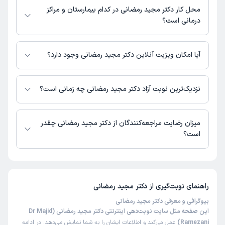
در حال حاضر در این صفحه ثبت نشده است.
محل کار دکتر مجید رمضانی در کدام بیمارستان و مراکز
محمد حسین
نوبت مطب از دکترتو
درمانی است؟
)
1405/05/13
(
دکتر مجید رمضانی در مراکز زیر فعالیت دارد:
این پزشک را پیشنهاد نمیکنم
کلینیک پارس شاهین شهر
آیا امکان ویزیت آنلاین دکتر مجید رمضانی وجود دارد؟
زمان انتظار:
45-90 دقیقه
در حال حاضر اطلاعاتی درباره ارائه ویزیت آنلاین توسط دکتر مجید رمضانی در
عدم رضایت
دسترس نیست. برای دریافت اطلاعات دقیق‌تر، لطفاً با مطب تماس بگیرید.
نزدیک‌ترین نوبت آزاد دکتر مجید رمضانی چه زمانی است؟
علت مراجعه:
درمان اختلالات تیروئید (کم‌کاری، پرکاری، ندول‌ها)
دکتر مجید رمضانی از روز سه‌شنبه 03 شهریور 1405 بیمار جدید می‌پذیرند.
میزان رضایت مراجعه‌کنندگان از دکتر مجید رمضانی چقدر
کاربر دکترتو
نوبت مطب از دکترتو
است؟
(
1405/05/12
)
این پزشک را پیشنهاد میکنم
تا کنون 2296 نفر به دکتر مجید رمضانی رای داده‌اند. میانگین امتیازی دکتر مجید
رمضانی 5 از 5 است.
زمان انتظار:
15-45 دقیقه
دکتر عالی
راهنمای نوبت‌گیری از
دکتر مجید رمضانی
علت مراجعه:
بیوگرافی و معرفی دکتر مجید رمضانی
درمان اختلالات تیروئید (کم‌کاری، پرکاری، ندول‌ها)
این صفحه مثل سایت نوبت‌دهی اینترنتی دکتر مجید رمضانی (Dr Majid
Ramezani)
عمل می‌کند و اطلاعات ایشان را به شما نمایش می‌دهد. در ادامه