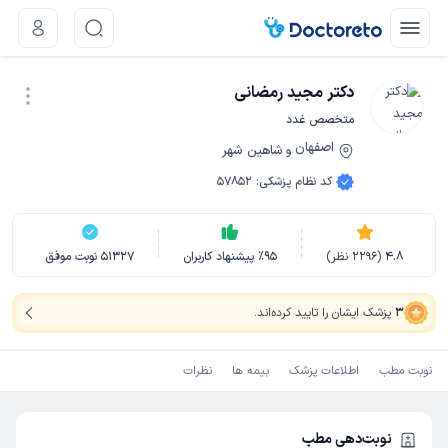
دکتر مجید رمضانی
متخصص غدد
اصفهان
شاهین شهر
و
نوبت اینترنتی
کد نظام پزشکی
:
57852
4.8
(
2296
نظر)
95
٪
پیشنهاد کاربران
51327
نوبت موفق
3
پزشک ایشان را تایید کرده‌اند
.
نوبت مطب
اطلاعات پزشک
بیمه ها
نظرات
نوبت‌دهی مطب