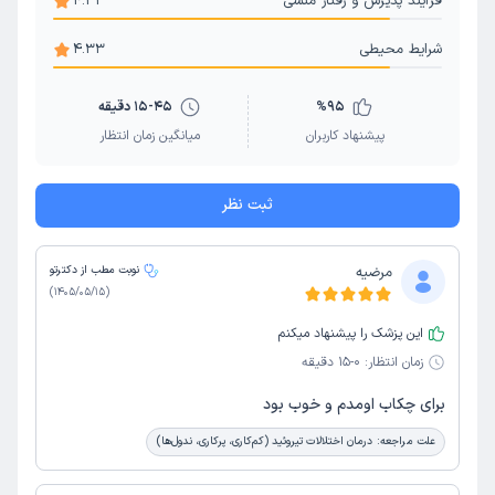
فرآیند پذیرش و رفتار منشی
4.33
شرایط محیطی
4.33
95
%
15-45 دقیقه
پیشنهاد کاربران
میانگین زمان انتظار
ثبت نظر
مرضیه
نوبت مطب از دکترتو
)
1405/05/15
(
این پزشک را پیشنهاد میکنم
زمان انتظار:
0-15 دقیقه
برای چکاب اومدم و خوب بود
علت مراجعه:
درمان اختلالات تیروئید (کم‌کاری، پرکاری، ندول‌ها)