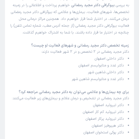
کاربر دکترتو
نوبت مطب از دکترتو
به بررسی
بیوگرافی دکتر مجید رمضانی
خواهیم پرداخت و اطلاعاتی را در زمینه
)
1405/05/12
(
تخصص‌ها، شهرهای فعالیت، بیماری‌ها و علائمی که بیوگرافی دکتر مجید رمضانی
درمان می‌کنند، در اختیار شما قرار خواهیم داد. همچنین مراکز درمانی محل
این پزشک را پیشنهاد میکنم
فعالیت بیوگرافی دکتر مجید رمضانی (از جمله آدرس مطب، شماره تماس تلفن) را
زمان انتظار:
0-15 دقیقه
چنانچه در اختیار ما قرار داده باشند، با شما به اشتراک خواهیم گذاشت.
اینکه میتونستم آنلاین صف نوبت ها رو ببینم خیلی عالی بود و
زمینه تخصص دکتر مجید رمضانی و شهرهای فعالیت او چیست؟
دقیقا زمانی که نوبتم بود وارد مطب شدم و معطلی نداشتم.
دکتر مجید رمضانی در 2 تخصص و در 2 شهر فعالیت دارند:
دکتر داخلی اصفهان
علت مراجعه:
درمان اختلالات تیروئید (کم‌کاری، پرکاری، ندول‌ها)
دکتر غدد و متابولیسم اصفهان
دکتر داخلی شاهین شهر
کاربر دکترتو
نوبت مطب از دکترتو
دکتر غدد و متابولیسم شاهین شهر
)
1405/05/12
(
برای چه بیماری‌ها و علائمی می‌توان به دکتر مجید رمضانی مراجعه کرد؟
این پزشک را پیشنهاد میکنم
دکتر مجید رمضانی در تشخیص و درمان علائم و بیماری‌های زیر فعالیت می‌کنند:
زمان انتظار:
0-15 دقیقه
دکتر تیروئید اصفهان
دکتر تیروئید کم کار اصفهان
بسیار عالی و حرفه ای
دکتر تیروئید پرکار اصفهان
دکتر هیپوفیز اصفهان
علت مراجعه:
درمان اختلالات تیروئید (کم‌کاری، پرکاری، ندول‌ها)
دکتر پوکی استخوان اصفهان