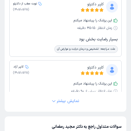
کاربر دکترتو
نوبت مطب از دکترتو
)
1405/05/15
(
این پزشک را پیشنهاد میکنم
زمان انتظار:
15-45 دقیقه
بسیار رضایت بخش بود
علت مراجعه:
تشخیص و درمان دیابت و عوارض آن
کاربر دکترتو
کاربر آزاد
)
1405/05/15
(
این پزشک را پیشنهاد میکنم
زمان انتظار:
بیش از 90 دقیقه
نمایش بیشتر
تشخیص دکتر برای تیرویید عالی بود منشی با اخلاق و محیط
مطب عالی بود
علت مراجعه:
درمان اختلالات تیروئید (کم‌کاری، پرکاری، ندول‌ها)
سوالات متداول راجع به دکتر مجید رمضانی