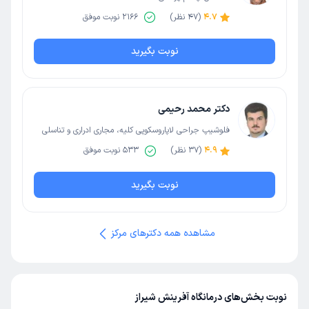
4.7
(
47
نظر)
2166
نوبت موفق
نوبت بگیرید
دکتر محمد رحیمی
فلوشیپ جراحی لاپاروسکوپی کلیه، مجاری ادراری و تناسلی
(اندویورولوژی) | فلوشیپ اندویورولوژی | تخصص اورولوژی
4.9
(
37
نظر)
533
نوبت موفق
نوبت بگیرید
مشاهده همه دکترهای مرکز
نوبت بخش‌های درمانگاه آفرینش شیراز