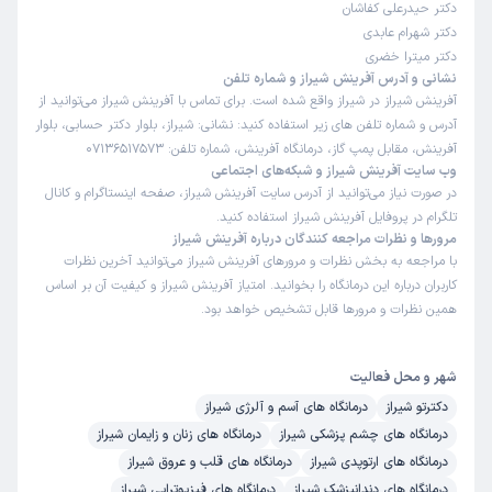
پذیرش خوب
تعرفه مناسب
کمترین معطلی
دکتر حیدرعلی کفاشان
دکتر شهرام عابدی
دکتر میترا خضری
امیر محمد
نوبت از دکترتو
نشانی و آدرس آفرینش شیراز و شماره تلفن
)
1405/05/01
(
آفرینش شیراز در شیراز واقع شده است. برای تماس با آفرینش شیراز می‌توانید از
آدرس و شماره تلفن های زیر استفاده کنید: نشانی: شیراز، بلوار دکتر حسابی، بلوار
این
پزشک
را پیشنهاد میکنم
آفرینش، مقابل پمپ گاز، درمانگاه آفرینش، شماره تلفن: 07136517573
زمان انتظار:
15-45 دقیقه
وب سایت آفرینش شیراز و شبکه‌های اجتماعی
در صورت نیاز می‌توانید از آدرس سایت آفرینش شیراز، صفحه اینستاگرام و کانال
همه چیز خوب وعالی
تلگرام در پروفایل آفرینش شیراز استفاده کنید.
مرورها و نظرات مراجعه کنندگان درباره آفرینش شیراز
دکتر عبداله غافری
علت مراجعه : مشکل دست
با مراجعه به بخش نظرات و مرورهای آفرینش شیراز می‌توانید آخرین نظرات
کاربران درباره این درمانگاه را بخوانید. امتیاز آفرینش شیراز و کیفیت آن بر اساس
همین نظرات و مرورها قابل تشخیص خواهد بود.
برخورد مناسب
توضیحات کافی
تشخیص دقیق
پذیرش خوب
تعرفه مناسب
شهر و محل فعالیت
دکترتو شیراز
درمانگاه های آسم و آلرژی شیراز
کاربر دکترتو
نوبت از دکترتو
درمانگاه های چشم پزشکی شیراز
درمانگاه های زنان و زایمان شیراز
)
1405/04/30
(
درمانگاه های ارتوپدی شیراز
درمانگاه های قلب و عروق شیراز
این
پزشک
را پیشنهاد میکنم
درمانگاه های دندانپزشک شیراز
درمانگاه های فیزیوتراپی شیراز