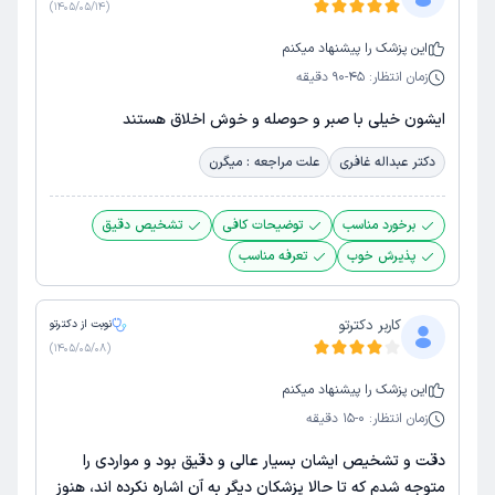
)
1405/05/14
(
این
پزشک
را پیشنهاد میکنم
زمان انتظار:
45-90 دقیقه
ایشون خیلی با صبر و حوصله و خوش اخلاق هستند
دکتر عبداله غافری
علت مراجعه : میگرن
برخورد مناسب
توضیحات کافی
تشخیص دقیق
پذیرش خوب
تعرفه مناسب
کاربر دکترتو
نوبت از دکترتو
)
1405/05/08
(
این
پزشک
را پیشنهاد میکنم
زمان انتظار:
0-15 دقیقه
دقت و تشخیص ایشان بسیار عالی و دقیق بود و مواردی را
متوجه شدم که تا حالا پزشکان دیگر به آن اشاره نکرده اند، هنوز