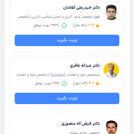
دکتر حیدرعلی کفاشان
فوق تخصص آسم، آلرژی و ایمنی شناسی بالینی | تخصص
کودکان و اطفال
4.4
(
150
نظر)
2430
نوبت موفق
نوبت بگیرید
دکتر عبداله غافری
متخصص مغز و اعصاب (نورولوژی) | تخصص مغز و اعصاب
و نورولوژی
4.9
(
103
نظر)
2669
نوبت موفق
نوبت بگیرید
دکتر فیض اله منصوری
تخصص چشم پزشکی