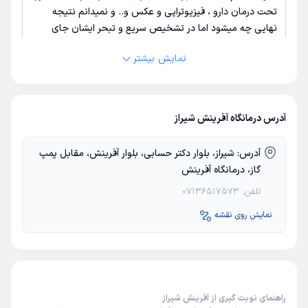
تحت درمان دارو ، فیزیوتراپی و عکس و..‌ و نمیدانم نتیجه
نهایی چه میشود اما در تشخیص سریع و تبحر ایشان جای
شکی نیست
نمایش بیشتر
دکتر سید حسن بهدین
علت مراجعه : به علت کمردرد و بی حسی در سمت چپ بدن مراجعه
کردم،
آدرس درمانگاه آفرینش شیراز
برخورد مناسب
توضیحات کافی
تشخیص دقیق
آدرس:
شیراز، بلوار دکتر حسابی، بلوار آفرینش، مقابل پمپ
پذیرش خوب
تعرفه مناسب
کمترین معطلی
گاز، درمانگاه آفرینش
تلفن:
07136517573
کاربر دکترتو
نوبت از دکترتو
نمایش روی نقشه
)
1405/05/07
(
این
پزشک
را پیشنهاد نمیکنم
زمان انتظار:
15-45 دقیقه
عدم رضایت
راهنمای نوبت گیری از آفرینش شیراز