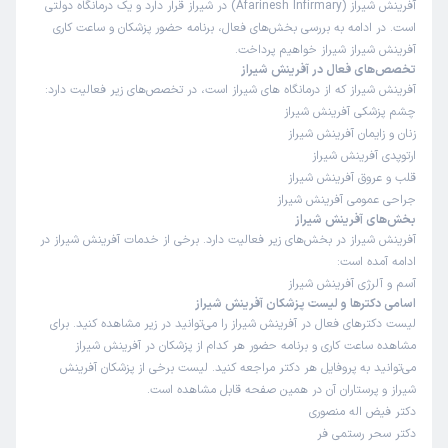
آفرینش شیراز (Afarinesh Infirmary) در شیراز قرار دارد و یک درمانگاه دولتی
دکتر رضا وفادار
است. در ادامه به بررسی بخش‌های فعال، برنامه حضور پزشکان و ساعت کاری
علت مراجعه : انگشت من شکسته بود و گفتند عکس بگیر و بیار. بعد از
آفرینش شیراز شیراز خواهیم پرداخت.
رفتن من پیششون دکتر رفته بود. و تنها ۱ ساعت در درمانگاه بودند. و به
تخصص‌های فعال در آفرینش شیراز
شدت پزشک بی سوادی هستند‌
آفرینش شیراز که از درمانگاه های شیراز است، در تخصص‌های زیر فعالیت دارد:
چشم پزشکی آفرینش شیراز
زنان و زایمان آفرینش شیراز
تعرفه مناسب
ارتوپدی آفرینش شیراز
قلب و عروق آفرینش شیراز
جراحی عمومی آفرینش شیراز
کاربر دکترتو
نوبت از دکترتو
بخش‌های آفرینش شیراز
)
1405/05/05
(
آفرینش شیراز در بخش‌های زیر فعالیت دارد. برخی از خدمات آفرینش شیراز در
ادامه آمده است:
این
پزشک
را پیشنهاد میکنم
آسم و آلرژی آفرینش شیراز
زمان انتظار:
0-15 دقیقه
اسامی دکترها و لیست پزشکان آفرینش شیراز
لیست دکترهای فعال در آفرینش شیراز را می‌توانید در زیر مشاهده کنید. برای
عالی
مشاهده ساعت کاری و برنامه حضور هر کدام از پزشکان در آفرینش شیراز
دکتر عبداله غافری
علت مراجعه : ام آر آی از سر
می‌توانید به پروفایل هر دکتر مراجعه کنید. لیست برخی از پزشکان آفرینش
شیراز و پرستاران آن در همین صفحه قابل مشاهده است.
دکتر فیض اله منصوری
برخورد مناسب
توضیحات کافی
تشخیص دقیق
دکتر سحر رستمی فر