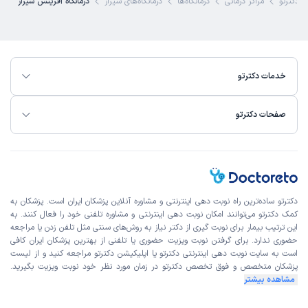
دکترتو
مراکز درمانی
درمانگاه‌ها
درمانگاه‌های شیراز
درمانگاه آفرینش شیراز
زمان انتظار:
بیش از 90 دقیقه
پیشنهاد میکنم
دکتر سید حسن بهدین
علت مراجعه : درد کمر و زانو
خدمات دکترتو
برخورد مناسب
توضیحات کافی
تشخیص دقیق
صفحات دکترتو
پذیرش خوب
تعرفه مناسب
کاربر دکترتو
نوبت از دکترتو
)
1405/04/13
(
دکترتو ساده‌ترین راه نوبت‌ دهی اینترنتی و مشاوره آنلاین پزشکان ایران است. پزشکان به
این
پزشک
را پیشنهاد میکنم
کمک دکترتو می‌توانند امکان نوبت دهی اینترنتی و مشاوره تلفنی خود را فعال کنند. به
زمان انتظار:
45-90 دقیقه
این ترتیب بیمار برای نوبت گیری از دکتر نیاز به روش‌های سنتی مثل تلفن زدن یا مراجعه
حضوری ندارد. برای گرفتن نوبت ویزیت حضوری یا تلفنی از بهترین پزشکان ایران کافی
خشکی شدید چشم و درد باعث شد به ایشان مراجعه کنم و با
است به
سایت نوبت دهی اینترنتی
دکترتو یا اپلیکیشن دکترتو مراجعه کنید و از
لیست
تشخیص درست در شناسایی التهاب مضمن پروسه ی درمان
پزشکان متخصص و فوق تخصص
دکترتو در زمان مورد نظر خود نوبت ویزیت بگیرید.
مشاهده بیشتر
انجام دادم