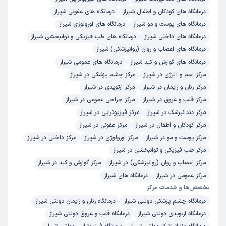
زمان انتظار:
15-45 دقیقه
درمانگاه های کودکان و اطفال شیراز
درمانگاه های عفونی شیراز
درمانگاه های پوست و مو شیراز
درمانگاه های اورولوژی شیراز
خیلی خوب
درمانگاه های داخلی شیراز
درمانگاه های طب فیزیکی و توانبخشی شیراز
دکتر فیض اله منصوری
علت مراجعه : آب مروارید
درمانگاه های اعصاب و روان (روانپزشکی) شیراز
درمانگاه های گوارش و کبد شیراز
درمانگاه های عمومی شیراز
برخورد مناسب
توضیحات کافی
تشخیص دقیق
مرکز آسم و آلرژی در شیراز
مرکز چشم پزشکی در شیراز
مرکز زنان و زایمان در شیراز
مرکز ارتوپدی در شیراز
پذیرش خوب
تعرفه مناسب
مرکز قلب و عروق در شیراز
مرکز جراحی عمومی در شیراز
مرکز دندانپزشک در شیراز
مرکز فیزیوتراپی در شیراز
شهاب الدین
نوبت از دکترتو
مرکز کودکان و اطفال در شیراز
مرکز عفونی در شیراز
)
1405/04/30
(
مرکز پوست و مو در شیراز
مرکز اورولوژی در شیراز
مرکز داخلی در شیراز
این
پزشک
را پیشنهاد نمیکنم
مرکز طب فیزیکی و توانبخشی در شیراز
زمان انتظار:
15-45 دقیقه
مرکز اعصاب و روان (روانپزشکی) در شیراز
مرکز گوارش و کبد در شیراز
مرکز عمومی در شیراز
درمانگاه های شیراز
عدم رضایت
تخصص‌ها و خدمات مرکز
دکتر فیض اله منصوری
درمانگاه چشم پزشکی دولتی شیراز
علت مراجعه : درد چشم
درمانگاه زنان و زایمان دولتی شیراز
درمانگاه ارتوپدی دولتی شیراز
درمانگاه قلب و عروق دولتی شیراز