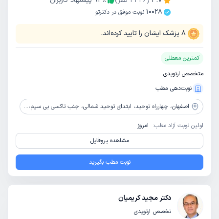
4.7
(
3336
نظر)
٪
93
پیشنهاد کاربران
10028
نوبت موفق در دکترتو
8
پزشک ایشان را تایید کرده‌اند.
کمترین معطلی
متخصص ارتوپدی
نوبت‌دهی مطب
اصفهان،
چهارراه توحید، ابتدای توحید شمالی، جنب تاکسی بی سیم، ساختمان آوین، طبقه اول، واحد 2
اولین نوبت آزاد مطب:
امروز
مشاهده پروفایل
نوبت مطب بگیرید
دکتر مجید کریمیان
تخصص ارتوپدی