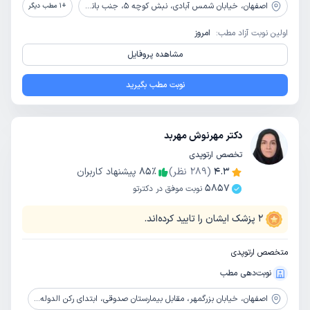
اصفهان،
خیابان شمس آبادی، نبش کوچه 5، جنب بانک پاسارگاد، ساختمان هزاره، طبقه سوم، واحد 31
+
1
مطب دیگر
اولین نوبت آزاد مطب:
امروز
مشاهده پروفایل
نوبت مطب بگیرید
دکتر مهرنوش مهربد
تخصص ارتوپدی
4.3
(
289
نظر)
٪
85
پیشنهاد کاربران
5857
نوبت موفق در دکترتو
2
پزشک ایشان را تایید کرده‌اند.
متخصص ارتوپدی
نوبت‌دهی مطب
اصفهان،
خیابان بزرگمهر، مقابل بیمارستان صدوقی، ابتدای رکن الدوله، سمت راست، طبقه اول