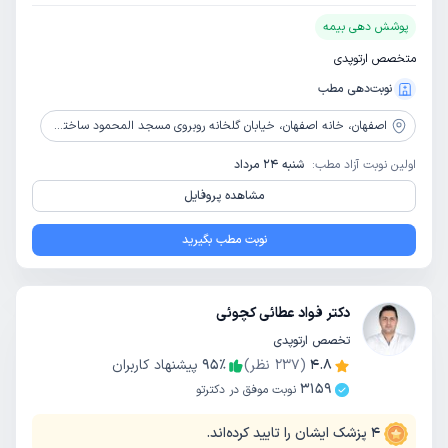
پوشش دهی بیمه
متخصص ارتوپدی
نوبت‌دهی مطب
اصفهان،
خانه اصفهان، خیابان گلخانه روبروی مسجد المحمود ساختمان پزشکی گلها طبقه اول
اولین نوبت آزاد مطب:
شنبه 24 مرداد
مشاهده پروفایل
نوبت مطب بگیرید
دکتر فواد عطائی کچوئی
تخصص ارتوپدی
4.8
(
237
نظر)
٪
95
پیشنهاد کاربران
3159
نوبت موفق در دکترتو
4
پزشک ایشان را تایید کرده‌اند.