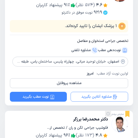
4.6
(
574
نظر)
٪
91
پیشنهاد کاربران
9219
نوبت موفق در دکترتو
1
پزشک ایشان را تایید کرده‌اند.
تخصص جراحی استخوان و مفاصل
نوبت‌دهی مطب
مشاوره‌ تلفنی
اصفهان،
خیابان توحید میانی، چهارراه پلیس، ساختمان یاس، طبقه 4، واحد 402
اولین نوبت آزاد مطب:
امروز
مشاهده پروفایل
مشاوره آنلاین بگیرید
نوبت مطب بگیرید
نمایش بیشتر
دکتر محمدرضا برزگر
فلوشیپ جراحی لگن و ران / تخصص ارتوپدی
4.8
(
173
نظر)
٪
96
پیشنهاد کاربران