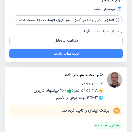
جراح زانو و لگن
نوبت‌دهی مطب
اصفهان،
خیابان شمس آبادی، نبش کوچه فروهر، کوچه شماره 5، ساختمان ایران زمین، واحد 406
اولین نوبت آزاد مطب:
فردا
مشاهده پروفایل
نوبت مطب بگیرید
دکتر محمد هرندی زاده
تخصص ارتوپدی
4.8
(
545
نظر)
٪
96
پیشنهاد کاربران
13603
نوبت موفق در دکترتو
1
پزشک ایشان را تایید کرده‌اند.
پوشش دهی بیمه