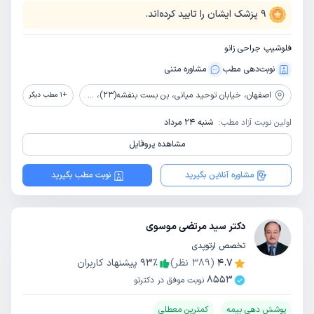
9
پزشک ایشان را تایید کرده‌اند.
فلوشیپ جراحی زانو
نوبت‌دهی مطب
مشاوره‌ متنی
اصفهان،
خیابان توحید میانی، بن بست بنفشه(23)، جنب پارکینگ عمومی توحید، مجتمع آسمان، طبقه همکف
+
1
مطب دیگر
اولین نوبت آزاد مطب:
شنبه 24 مرداد
مشاهده پروفایل
مشاوره آنلاین بگیرید
نوبت مطب بگیرید
دکتر سید مرتضی موسوی
تخصص ارتوپدی
4.7
(
389
نظر)
٪
93
پیشنهاد کاربران
8553
نوبت موفق در دکترتو
پوشش دهی بیمه
کمترین معطلی