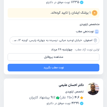
7235
نوبت موفق در دکترتو
1
پزشک ایشان را تایید کرده‌اند.
متخصص ارتوپدی
نوبت‌دهی مطب
اصفهان،
خیابان توحید میانی، نرسیده به چهارراه پلیس، کوچه 12، ساختمان یاس، طبقه دوم، واحد 202
اولین نوبت آزاد مطب:
چهارشنبه 28 مرداد
مشاهده پروفایل
نوبت مطب بگیرید
دکتر احسان علیمی
تخصص ارتوپدی
4.6
(
250
نظر)
٪
91
پیشنهاد کاربران
4341
نوبت موفق در دکترتو