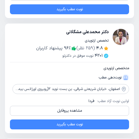
نوبت مطب بگیرید
دکتر محمدعلی مشگلانی
تخصص ارتوپدی
4.8
(
259
نظر)
٪
96
پیشنهاد کاربران
4201
نوبت موفق در دکترتو
متخصص ارتوپدی
نوبت‌دهی مطب
اصفهان،
خیابان شریعتی شرقی، بن بست نوید 2(روبروی اورژانس بیمارستان شریعتی)، ساختمان نوید 2، طبقه 3
اولین نوبت آزاد مطب:
فردا
مشاهده پروفایل
نوبت مطب بگیرید