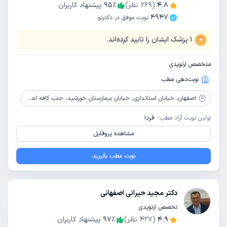
4.8
(
269
نظر)
٪
95
پیشنهاد کاربران
4947
نوبت موفق در دکترتو
1
پزشک ایشان را تایید کرده‌اند.
متخصص ارتوپدی
نوبت‌دهی مطب
اصفهان،
خیابان استانداری، خیابان بیمارستان خورشید، جنب کافه لمیز، ساختمان پزشکی سلامت ایرانیان، طبقه اول
اولین نوبت آزاد مطب:
فردا
مشاهده پروفایل
نوبت مطب بگیرید
دکتر مجید حیرانی اصفهانی
تخصص ارتوپدی
4.9
(
427
نظر)
٪
97
پیشنهاد کاربران