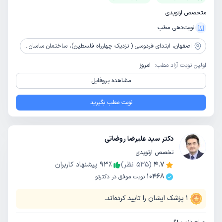
متخصص ارتوپدی
نوبت‌دهی مطب
اصفهان،
ابتدای فردوسی ( نزدیک چهارراه فلسطین)، ساختمان ساسان، جنب بانک ملت
اولین نوبت آزاد مطب:
امروز
مشاهده پروفایل
نوبت مطب بگیرید
دکتر سید علیرضا روضاتی
تخصص ارتوپدی
4.7
(
535
نظر)
٪
93
پیشنهاد کاربران
10468
نوبت موفق در دکترتو
1
پزشک ایشان را تایید کرده‌اند.