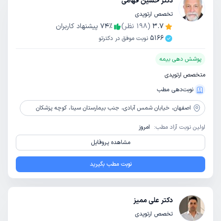
دکتر حسین فهامی
تخصص ارتوپدی
3.7
(
198
نظر)
٪
74
پیشنهاد کاربران
5166
نوبت موفق در دکترتو
پوشش دهی بیمه
متخصص ارتوپدی
نوبت‌دهی مطب
اصفهان،
خیابان شمس آبادی، جنب بیمارستان سینا، کوچه پزشکان
اولین نوبت آزاد مطب:
امروز
مشاهده پروفایل
نوبت مطب بگیرید
دکتر علی ممیز
تخصص ارتوپدی