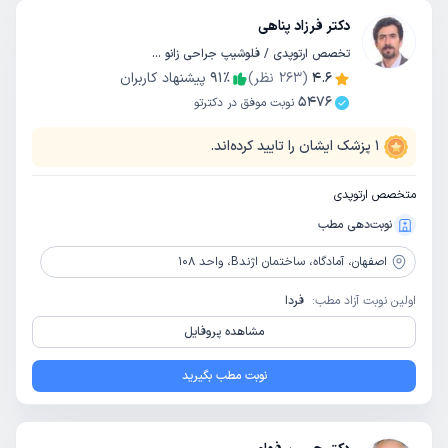
دکتر فرزاد پناهی
تخصص ارتوپدی / فلوشیپ جراحی زانو / فلوشیپ جراحی لگن و ران
4.6
(
263
نظر)
٪
91
پیشنهاد کاربران
5476
نوبت موفق در دکترتو
1
پزشک ایشان را تایید کرده‌اند.
متخصص ارتوپدی
نوبت‌دهی مطب
اصفهان،
آمادگاه، ساختمان اژندB، واحد 108
اولین نوبت آزاد مطب:
فردا
مشاهده پروفایل
نوبت مطب بگیرید