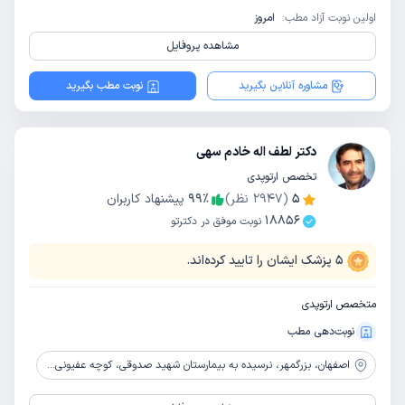
اولین نوبت آزاد مطب:
امروز
مشاهده پروفایل
مشاوره آنلاین بگیرید
نوبت مطب بگیرید
دکتر لطف اله خادم سهی
تخصص ارتوپدی
5
(
2947
نظر)
٪
99
پیشنهاد کاربران
18856
نوبت موفق در دکترتو
5
پزشک ایشان را تایید کرده‌اند.
متخصص ارتوپدی
نوبت‌دهی مطب
اصفهان،
بزرگمهر، نرسیده به بیمارستان شهید صدوقی، کوچه عفیونی زاده(شماره 40) ، ساختمان سینا، ط 3، واحد 131