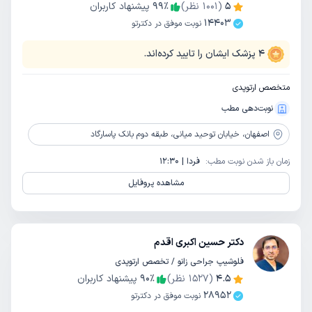
5
(
1001
نظر)
٪
99
پیشنهاد کاربران
14403
نوبت موفق در دکترتو
4
پزشک ایشان را تایید کرده‌اند.
متخصص ارتوپدی
نوبت‌دهی مطب
اصفهان،
خیابان توحید میانی، طبقه دوم بانک پاسارگاد
زمان باز شدن نوبت مطب:
فردا | 12:30
مشاهده پروفایل
دکتر حسین اکبری اقدم
فلوشیپ جراحی زانو / تخصص ارتوپدی
4.5
(
1527
نظر)
٪
90
پیشنهاد کاربران
28952
نوبت موفق در دکترتو