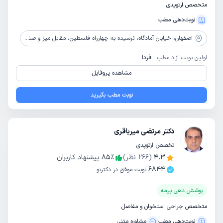
متخصص ارتوپدی
نوبت‌دهی مطب
اصفهان،
خیابان آمادگاه، نرسیده به چهارراه فلسطین، مقابل میز و صندلی دوریس، ساختمان آسمان
اولین نوبت آزاد مطب:
فردا
مشاهده پروفایل
نوبت مطب بگیرید
دکتر مرتضی میرباقری
تخصص ارتوپدی
4.3
(
266
نظر)
٪
85
پیشنهاد کاربران
6844
نوبت موفق در دکترتو
پوشش دهی بیمه
متخصص جراحی استخوان و مفاصل
نوبت‌دهی مطب
مشاوره‌ متنی