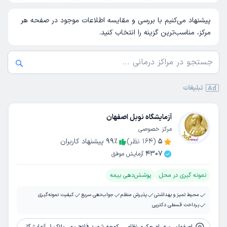
این صفحه، لیست کامل و به‌روز دقیق ترین آزمایشگاه اصفهان را
معرفی کرده‌ایم؛ از آزمایشگاه‌های عمومی تا مراکز تخصصی، با بررسی
پیشنهاد می‌کنیم با بررسی و مقایسه اطلاعات موجود در صفحه هر
موقعیت مکانی، تجهیزات، دقت نتایج و تجربه بیماران، تا بتوانید با
مرکز، مناسب‌ترین گزینه را انتخاب کنید.
اطمینان انتخاب کنید.
اگر به دنبال مراکزی هستید که خدمات خود را
در تمام ساعات شبانه‌روز ارائه دهند، پیشنهاد می‌شود صفحه
آزمایشگاه شبانه روزی اصفهان
را نیز مشاهده کنید تا گزینه های 24
ساعته را بشناسید.
تبلیغات
Ad
آزمایشگاه نوبل اصفهان
مرکز خصوصی
5
(
164
نظر)
٪
99
پیشنهاد کاربران
4307
آزمایش موفق
نمونه گیری در محل
پوشش‌دهی بیمه
محیط تمیز و بهداشتی
پذیرش منظم
جواب‌دهی سریع
کیفیت نمونه‌گیری
پرداخت قسطی دکترپی
اصفهان، سه راه حکیم نظامی، کوچه شهید فلاح پور، پلاک 1، آزمایشگاه نوبل