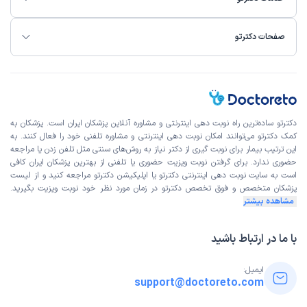
در ادامه با لیستی از بهترین آزمایشگاه اصفهان آشنا می‌شوید که بر
اساس کیفیت خدمات، تجهیزات، تجربه بیماران و موقعیت مکانی
صفحات دکترتو
انتخاب شده‌اند:
آزمایشگاه پاستور اصفهان
آزمایشگاه فردوسی
اصفهان
آزمایشگاه میلاد
اصفهان
آزمایشگاه سروش
اصفهان
دکترتو ساده‌ترین راه نوبت‌ دهی اینترنتی و مشاوره آنلاین پزشکان ایران است. پزشکان به
آزمایشگاه رازی
اصفهان
کمک دکترتو می‌توانند امکان نوبت دهی اینترنتی و مشاوره تلفنی خود را فعال کنند. به
آزمایشگاه اریترون
اصفهان
این ترتیب بیمار برای نوبت گیری از دکتر نیاز به روش‌های سنتی مثل تلفن زدن یا مراجعه
آزمایشگاه مهدیه
اصفهان
حضوری ندارد. برای گرفتن نوبت ویزیت حضوری یا تلفنی از بهترین پزشکان ایران کافی
است به
سایت نوبت دهی اینترنتی
دکترتو یا اپلیکیشن دکترتو مراجعه کنید و از
لیست
آزمایشگاه نوبل اصفهان
پزشکان متخصص و فوق تخصص
دکترتو در زمان مورد نظر خود نوبت ویزیت بگیرید.
آزمایشگاه دی اصفهان
مشاهده بیشتر
آزمایشگاه بصیر
اصفهان
آزمایشگاه ملل
اصفهان
با ما در ارتباط باشید
برای مشاهده مراکز خصوصی و خدمات ویژه در اصفهان می‌توانید
صفحه
آزمایشگاه های خصوصی اصفهان
را ببینید و مراکز دارای ب
ایمیل:
support@doctoreto.com
یمه یا نمونه‌گیری در منزل را مقایسه کنید.
ویژگی‌ های یک آزمایشگاه خوب در اصفهان چیست؟