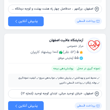
اصفهان، بزرگمهر ، حدفاصل چهار راه هشت بهشت و کوچه درمانگاه صدوقی ، روبروی خیابان رکن الدوله
پذیرش آنلاین
پرداخت قسطی
آزمایشگاه عافیت اصفهان
مرکز خصوصی
5
(
52
نظر)
٪
100
پیشنهاد کاربران
55
آزمایش موفق
نمونه گیری در محل
پوشش‌دهی بیمه
محیط تمیز و بهداشتی
پذیرش منظم
جواب‌دهی سریع
کیفیت نمونه‌گیری
بوفه رایگان
پرداخت قسطی دکترپی
اصفهان، خیابان توحید میانی، ابتدای کوچه توحید (شماره 12)
پذیرش آنلاین
پرداخت قسطی