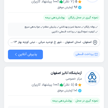
5
(
7
نظر)
٪
100
پیشنهاد کاربران
96
آزمایش موفق
نمونه گیری در محل رایگان
پوشش‌دهی بیمه
بوفه رایگان
محیط تمیز و بهداشتی
پذیرش منظم
جواب‌دهی سریع
کیفیت نمونه‌گیری
پرداخت قسطی دکترپی
اصفهان، استان اصفهان – شهر خ توحید میانی – نبش کوچه بهار 13- ساختمان آریانا -پلاک 1 طبقه همکف
پذیرش آنلاین
پرداخت قسطی
آزمایشگاه آنالیز اصفهان
مرکز خصوصی
5
(
5
نظر)
٪
100
پیشنهاد کاربران
101
آزمایش موفق
نمونه گیری در محل
پوشش‌دهی بیمه