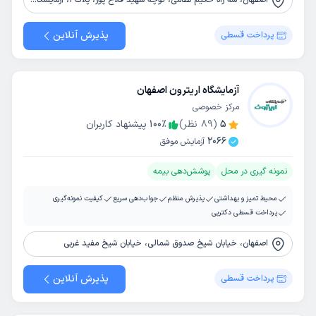
پذیرش آنلاین
پرداخت قسطی
آزمایشگاه اریترون اصفهان
مرکز خصوصی
5
(
89
نظر)
٪
100
پیشنهاد کاربران
2066
آزمایش موفق
نمونه گیری در محل
پوشش‌دهی بیمه
محیط تمیز و بهداشتی
پذیرش منظم
جواب‌دهی سریع
کیفیت نمونه‌گیری
پرداخت قسطی دکترپی
اصفهان، خیابان شیخ صدوق شمالی، خیابان شیخ مفید غربی
پذیرش آنلاین
پرداخت قسطی