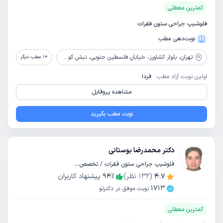
کمترین معطلی
فلوشیپ جراحی ستون فقرات
نوبت‌دهی مطب
تهران،
بلوار کشاورز، خیابان فلسطین جنوبی، نبش کوچه ذاکری، پلاک 405، طبقه همکف
+
1
مطب دیگر
اولین نوبت آزاد مطب:
فردا
مشاهده پروفایل
نوبت مطب بگیرید
دکتر محمدرضا بوستانی
فلوشیپ جراحی ستون فقرات / تخصص جراحی مغز و اعصاب
4.7
(
132
نظر)
٪
94
پیشنهاد کاربران
1713
نوبت موفق در دکترتو
کمترین معطلی