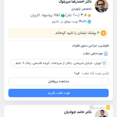
دکتر احمدرضا میربلوک
تخصص ارتوپدی
3.8
(
200
نظر)
٪
75
پیشنهاد کاربران
4081
نوبت موفق در دکترتو
6
پزشک ایشان را تایید کرده‌اند.
فلوشیپ جراحی ستون فقرات
نوبت‌دهی مطب
تهران،
خیابان شریعتی، بالاتر از میرداماد، کوچه فلسفی، پلاک 9، طبقه1، واحد1
اولین نوبت آزاد مطب:
فردا
مشاهده پروفایل
نوبت مطب بگیرید
نمایش بیشتر
دکتر حامد جوادیان