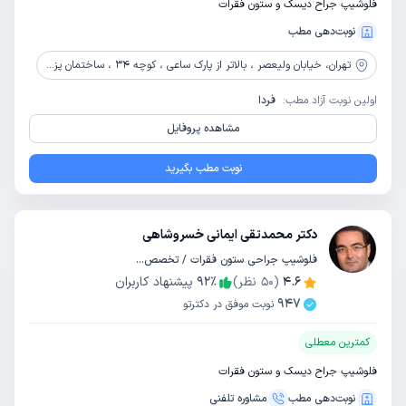
فلوشیپ جراح دیسک و ستون فقرات
نوبت‌دهی مطب
تهران،
خیابان ولیعصر ، بالاتر از پارک ساعی ، کوچه 34 ، ساختمان پزشکان ولیعصر ،طبقه 4 ، واحد 16
اولین نوبت آزاد مطب:
فردا
مشاهده پروفایل
نوبت مطب بگیرید
دکتر محمدتقی ایمانی خسروشاهی
فلوشیپ جراحی ستون فقرات / تخصص جراحی مغز و اعصاب
4.6
(
50
نظر)
٪
92
پیشنهاد کاربران
947
نوبت موفق در دکترتو
کمترین معطلی
فلوشیپ جراح دیسک و ستون فقرات
نوبت‌دهی مطب
مشاوره‌ تلفنی