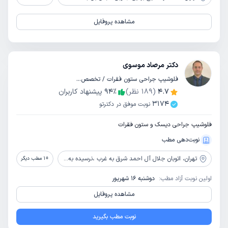
مشاهده پروفایل
دکتر مرصاد موسوی
فلوشیپ جراحی ستون فقرات / تخصص ارتوپدی
4.7
(
189
نظر)
٪
94
پیشنهاد کاربران
3174
نوبت موفق در دکترتو
فلوشیپ جراحی دیسک و ستون فقرات
نوبت‌دهی مطب
تهران،
اتوبان جلال آل احمد شرق به غرب ،نرسیده به اتوبان چمران ، خیابان حبیب الله زنجانی ، پلاک 4 ، ساختمان پزشکان چمران ، طبقه اول ، واحد 11
+
1
مطب دیگر
اولین نوبت آزاد مطب:
دوشنبه 16 شهریور
مشاهده پروفایل
نوبت مطب بگیرید