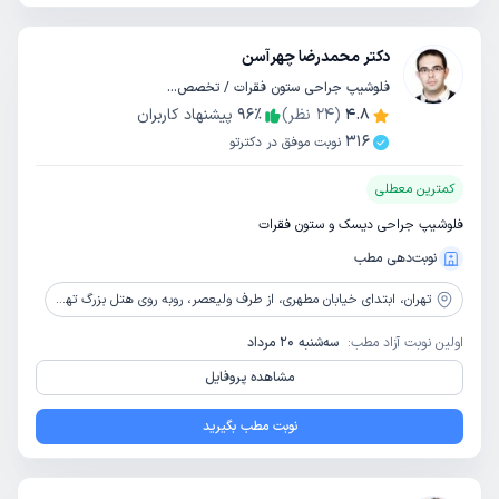
دکتر محمدرضا چهرآسن
فلوشیپ جراحی ستون فقرات / تخصص ارتوپدی
4.8
(
24
نظر)
٪
96
پیشنهاد کاربران
316
نوبت موفق در دکترتو
کمترین معطلی
فلوشیپ جراحی دیسک و ستون فقرات
نوبت‌دهی مطب
تهران،
ابتدای خیابان مطهری، از طرف ولیعصر، روبه روی هتل بزرگ تهران، پلاک 482
اولین نوبت آزاد مطب:
سه‌شنبه 20 مرداد
مشاهده پروفایل
نوبت مطب بگیرید