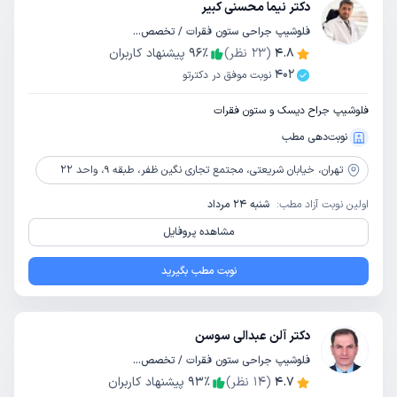
دکتر نیما محسنی کبیر
فلوشیپ جراحی ستون فقرات / تخصص جراحی مغز و اعصاب
4.8
(
23
نظر)
٪
96
پیشنهاد کاربران
402
نوبت موفق در دکترتو
فلوشیپ جراح دیسک و ستون فقرات
نوبت‌دهی مطب
تهران،
خیابان شریعتی، مجتمع تجاری نگین ظفر، طبقه 9، واحد 22
اولین نوبت آزاد مطب:
شنبه 24 مرداد
مشاهده پروفایل
نوبت مطب بگیرید
دکتر آلن عبدالی سوسن
فلوشیپ جراحی ستون فقرات / تخصص ارتوپدی
4.7
(
14
نظر)
٪
93
پیشنهاد کاربران