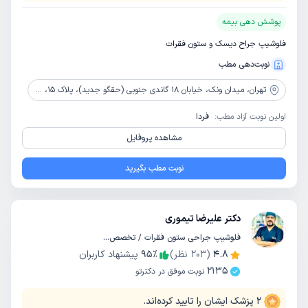
پوشش دهی بیمه
فلوشیپ جراح دیسک و ستون فقرات
نوبت‌دهی مطب
تهران،
میدان ونک، خیابان 18 گاندی جنوبی (حقگو جدید)، پلاک 15، طبقه 4، واحد 11
اولین نوبت آزاد مطب:
فردا
مشاهده پروفایل
نوبت مطب بگیرید
دکتر علیرضا تیموری
فلوشیپ جراحی ستون فقرات / تخصص جراحی مغز و اعصاب
4.8
(
203
نظر)
٪
95
پیشنهاد کاربران
2135
نوبت موفق در دکترتو
2
پزشک ایشان را تایید کرده‌اند.