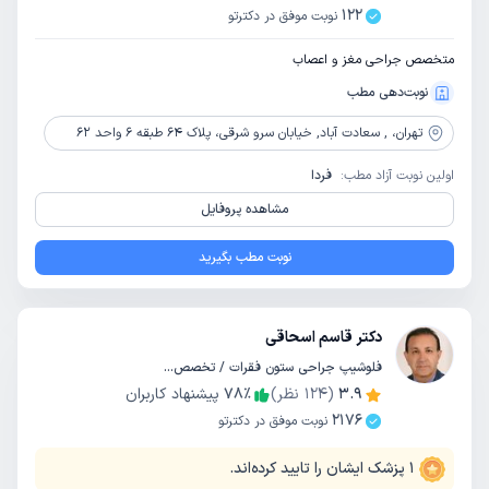
122
نوبت موفق در دکترتو
متخصص جراحی مغز و اعصاب
نوبت‌دهی مطب
تهران،
, سعادت آباد, خیابان سرو شرقی، پلاک 64 طبقه 6 واحد 62
اولین نوبت آزاد مطب:
فردا
مشاهده پروفایل
نوبت مطب بگیرید
دکتر قاسم اسحاقی
فلوشیپ جراحی ستون فقرات / تخصص جراحی مغز و اعصاب
3.9
(
124
نظر)
٪
78
پیشنهاد کاربران
2176
نوبت موفق در دکترتو
1
پزشک ایشان را تایید کرده‌اند.