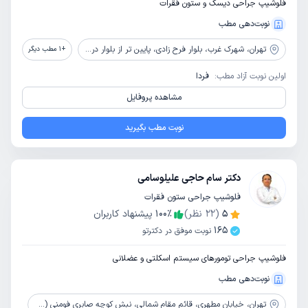
فلوشیپ جراحی دیسک و ستون فقرات
نوبت‌دهی مطب
تهران،
شهرک غرب، بلوار فرح زادی، پایین تر از بلوار دریا، کوچه بوستان دوم شرقی، پلاک 1 واحد 1
+
1
مطب دیگر
اولین نوبت آزاد مطب:
فردا
مشاهده پروفایل
نوبت مطب بگیرید
دکتر سام حاجی علیلوسامی
فلوشیپ جراحی ستون فقرات
5
(
22
نظر)
٪
100
پیشنهاد کاربران
165
نوبت موفق در دکترتو
فلوشیپ جراحی تومورهای سیستم اسکلتی و عضلانی
نوبت‌دهی مطب
تهران،
خیابان مطهری، قائم مقام شمالی، نبش کوچه صابری فومنی (چهارم)، ساختمان پزشکان 179، طبقه 3