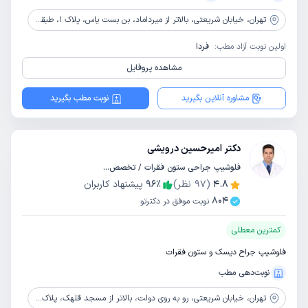
تهران،
خیابان شریعتی، بالاتر از میرداماد، بن بست یاس، پلاک 1، طبقه 2
اولین نوبت آزاد مطب:
فردا
مشاهده پروفایل
مشاوره آنلاین بگیرید
نوبت مطب بگیرید
دکتر امیرحسین درویشی
فلوشیپ جراحی ستون فقرات / تخصص جراحی مغز و اعصاب
4.8
(
97
نظر)
٪
96
پیشنهاد کاربران
804
نوبت موفق در دکترتو
کمترین معطلی
فلوشیپ جراح دیسک و ستون فقرات
نوبت‌دهی مطب
تهران،
خیابان شریعتی، رو به روی دولت، بالاتر از مسجد قلهک، پلاک 1564، طبقه 2