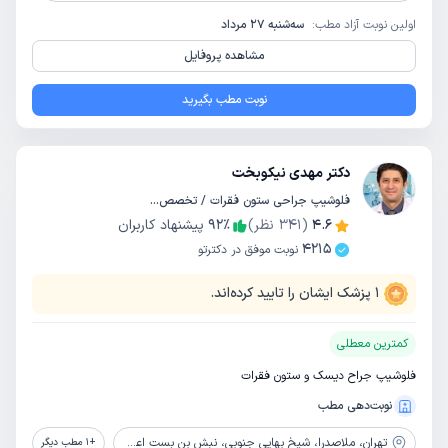
اولین نوبت آزاد مطب:
سه‌شنبه 27 مرداد
مشاهده پروفایل
نوبت مطب بگیرید
دکتر مهدی نیکوبخت
فلوشیپ جراحی ستون فقرات / تخصص جراحی مغز و اعصاب
4.6
(
341
نظر)
٪
92
پیشنهاد کاربران
4215
نوبت موفق در دکترتو
1
پزشک ایشان را تایید کرده‌اند.
کمترین معطلی
فلوشیپ جراح دیسک و ستون فقرات
نوبت‌دهی مطب
تهران،
ملاصدرا، شیخ بهایی جنوبی، نبش بن بست اعظم، پلاک 2، واحد 3
+
1
مطب دیگر