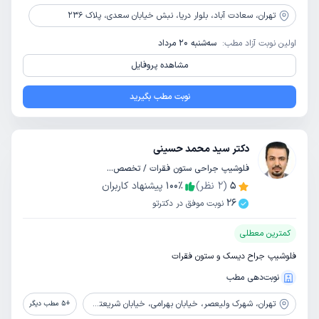
تهران،
سعادت آباد، بلوار دریا، نبش خیابان سعدی، پلاک 236
اولین نوبت آزاد مطب:
سه‌شنبه 20 مرداد
مشاهده پروفایل
نوبت مطب بگیرید
دکتر سید محمد حسینی
فلوشیپ جراحی ستون فقرات / تخصص جراحی مغز و اعصاب
5
(
2
نظر)
٪
100
پیشنهاد کاربران
26
نوبت موفق در دکترتو
کمترین معطلی
فلوشیپ جراح دیسک و ستون فقرات
نوبت‌دهی مطب
تهران،
شهرک ولیعصر، خیابان بهرامی، خیابان شریعتی، میلان دوم
+
5
مطب دیگر