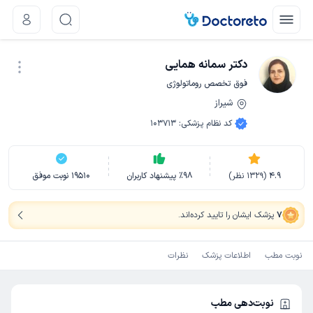
دکتر سمانه همایی
فوق تخصص روماتولوژی
شیراز
نوبت اینترنتی
کد نظام پزشکی
:
103713
4.9
(
1329
نظر)
98
٪
پیشنهاد کاربران
19510
نوبت موفق
7
پزشک ایشان را تایید کرده‌اند
.
نوبت مطب
اطلاعات پزشک
نظرات
نوبت‌دهی مطب