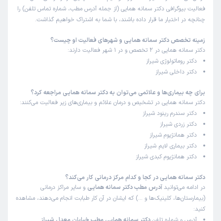
فعالیت بیوگرافی دکتر سمانه همایی (از جمله آدرس مطب، شماره تماس تلفن) را
علت مراجعه:
رماتیسم سینه
چنانچه در اختیار ما قرار داده باشند، با شما به اشتراک خواهیم گذاشت.
زمینه تخصص دکتر سمانه همایی و شهرهای فعالیت او چیست؟
بیتا
نوبت مطب از دکترتو
دکتر سمانه همایی در 2 تخصص و در 1 شهر فعالیت دارند:
)
1405/05/10
(
دکتر روماتولوژی شیراز
این پزشک را پیشنهاد میکنم
دکتر داخلی شیراز
زمان انتظار:
45-90 دقیقه
برای چه بیماری‌ها و علائمی می‌توان به دکتر سمانه همایی مراجعه کرد؟
برخورد خانم دکتر بسیار عالی و صبورانه بود
دکتر سمانه همایی در تشخیص و درمان علائم و بیماری‌های زیر فعالیت می‌کنند:
دکتر سندرم رینود شیراز
علت مراجعه:
درد مفاصل انگشت پا
دکتر زردی شیراز
دکتر همانژیوم شیراز
دکتر بیماری لایم شیراز
کاربر دکترتو
نوبت مطب از دکترتو
دکتر همانژیوم کبدی شیراز
)
1405/05/10
(
این پزشک را پیشنهاد میکنم
دکتر سمانه همایی در کجا و کدام مرکز درمانی کار می‌کند؟
در ادامه می‌توانید
آدرس مطب دکتر سمانه همایی
و سایر مراکز درمانی
زمان انتظار:
15-45 دقیقه
(بیمارستان‌ها، کلینیک‌ها و …) که ایشان در آن کار طبابت انجام می‌دهند، مشاهده
عالی
کنید:
آدرس و شماره تلفن
دکتر سمانه همایی مطب خیابان معدل شیراز