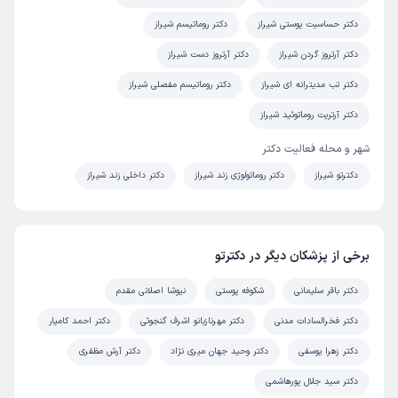
پوریا
نوبت مطب از دکترتو
)
1405/05/07
(
دکتر حساسیت پوستی شیراز
دکتر روماتیسم شیراز
این پزشک را پیشنهاد میکنم
دکتر آرتروز گردن شیراز
دکتر آرتروز دست شیراز
زمان انتظار:
بیش از 90 دقیقه
دکتر تب مدیترانه ای شیراز
دکتر روماتیسم مفصلی شیراز
دكتر بسيار حرفه اي در تشخيص، بسيار خوش برخورد و پر انرژي
دکتر آرتریت روماتوئید شیراز
، صبور و با حوصله.
شهر و محله فعالیت دکتر
علت مراجعه:
خشكي كمر و سنگيني پاها
دکترتو شیراز
دکتر روماتولوژی زند شیراز
دکتر داخلی زند شیراز
لیلا
نوبت مطب از دکترتو
)
1405/05/06
(
برخی از پزشکان دیگر در دکترتو
این پزشک را پیشنهاد میکنم
زمان انتظار:
15-45 دقیقه
دکتر باقر سلیمانی
شکوفه پوستی
نیوشا اصلانی مقدم
بسیار بسیار عالی هستن
دکتر فخرالسادات مدنی
دکتر مهرنازبانو اشرف گنجوئی
دکتر احمد کامیار
دکتر زهرا یوسفی
دکتر وحید جهان میری نژاد
دکتر آرش مظفری
علت مراجعه:
بیماری لوپوس
دکتر سید جلال پورهاشمی