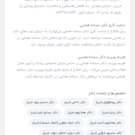
شیراز، خیابان معدل، حد فاصل فلسطین و ملاصدرا، مجتمع پزشکی راز،
طبقه 5، واحد 17، شماره تلفن: 09338101973
اعظم
نوبت مطب از دکترتو
)
1405/05/10
(
ساعت کاری دکتر سمانه همایی
این پزشک را پیشنهاد میکنم
برای اطلاع از ساعت کاری دکتر سمانه همایی می‌توانید به جدول نوبت‌های دکتر
در همین صفحه مراجعه کنید. در صورتی که نوبت‌های دکتر سمانه همایی در
زمان انتظار:
0-15 دقیقه
دکترتو باز باشد، امکان مشاهده ساعت کاری مطب ایشان وجود دارد.
مثل همیشه همه چیز بسیار خوب بود
هزینه ویزیت دکتر سمانه همایی
هزینه ویزیت دکتر سمانه همایی بر اساس میزان تخصص پزشک و شهر محل
فعالیت‌اش تغییر می‌کند. برای اطلاع از مبلغ دقیق هزینه ویزیت دکتر سمانه
طاهره
نوبت مطب از دکترتو
همایی می‌توانید به پروفایل دکتر سمانه همایی در دکترتو مراجعه کنید.
)
1405/05/07
(
این پزشک را پیشنهاد میکنم
تخصص‌ها و خدمات دکتر
زمان انتظار:
بیش از 90 دقیقه
دکتر روماتولوژی شیراز
دکتر داخلی شیراز
دکتر سندرم رینود شیراز
عالی
دکتر زردی شیراز
دکتر همانژیوم شیراز
دکتر بیماری لایم شیراز
علت مراجعه:
حساسیت پوستی
دکتر همانژیوم کبدی شیراز
دکتر شوک عفونی (شوک سپتیک) شیراز
دکتر سندروم شوگرن شیراز
دکتر درمان اختلال خواب شیراز