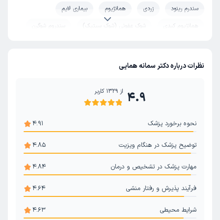
سندرم رینود
زردی
همانژیوم
بیماری لایم
همانژیوم کبدی
شوک عفونی (شوک سپتیک)
سندروم شوگرن
درمان اختلال خواب
حساسیت پوستی
روماتیسم
آرتروز گردن
آرتروز دست
تب مدیترانه ای
نظرات درباره دکتر سمانه همایی
روماتیسم مفصلی
آرتریت روماتوئید
از
1329
کاربر
4.9
نحوه برخورد پزشک
4.91
توضیح پزشک در هنگام ویزیت
4.85
مهارت پزشک در تشخیص و درمان
4.84
فرآیند پذیرش و رفتار منشی
4.64
شرایط محیطی
4.63