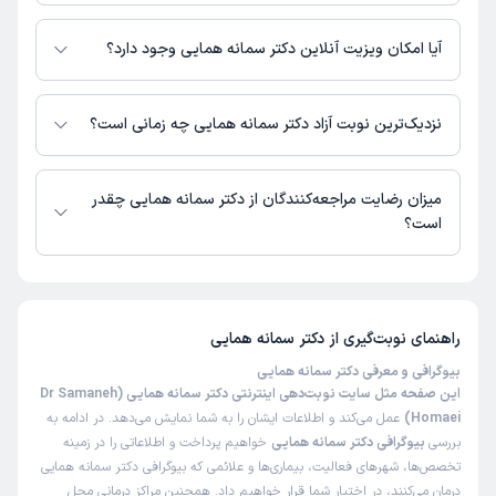
بسیار عالی با تجربه
اطلاعاتی درباره محل فعالیت دکتر سمانه همایی در مراکز درمانی در دسترس
نیست.
آیا امکان ویزیت آنلاین دکتر سمانه همایی وجود دارد؟
کاربر دکترتو
نوبت مطب از دکترتو
در حال حاضر اطلاعاتی درباره ارائه ویزیت آنلاین توسط دکتر سمانه همایی در
)
1405/05/11
(
دسترس نیست. برای دریافت اطلاعات دقیق‌تر، لطفاً با مطب تماس بگیرید.
نزدیک‌ترین نوبت آزاد دکتر سمانه همایی چه زمانی است؟
این پزشک را پیشنهاد میکنم
دکتر سمانه همایی از روز شنبه 31 مرداد 1405 بیمار جدید می‌پذیرند.
زمان انتظار:
0-15 دقیقه
میزان رضایت مراجعه‌کنندگان از دکتر سمانه همایی چقدر
محیط مطب عالی،برخورد و انضباط کاری منشی عالی، برخورد و
است؟
سعه صدر پزشک و تشخیص و راهنمایی عالی
تا کنون 1329 نفر به دکتر سمانه همایی رای داده‌اند. میانگین امتیازی دکتر سمانه
علت مراجعه:
بیماری آنژیوادم
همایی 5 از 5 است.
راهنمای نوبت‌گیری از
دکتر سمانه همایی
کاربر دکترتو
نوبت مطب از دکترتو
بیوگرافی و معرفی دکتر سمانه همایی
)
1405/05/10
(
این صفحه مثل سایت نوبت‌دهی اینترنتی دکتر سمانه همایی (Dr Samaneh
این پزشک را پیشنهاد میکنم
Homaei)
عمل می‌کند و اطلاعات ایشان را به شما نمایش می‌دهد. در ادامه به
بررسی
بیوگرافی دکتر سمانه همایی
خواهیم پرداخت و اطلاعاتی را در زمینه
زمان انتظار:
15-45 دقیقه
تخصص‌ها، شهرهای فعالیت، بیماری‌ها و علائمی که بیوگرافی دکتر سمانه همایی
دکتر فوق العاده هستند از لحاظ سواد و اخلاق
درمان می‌کنند، در اختیار شما قرار خواهیم داد. همچنین مراکز درمانی محل