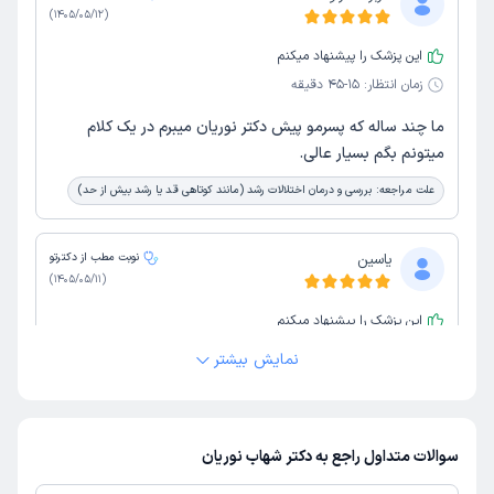
)
1405/05/12
(
این پزشک را پیشنهاد میکنم
زمان انتظار:
15-45 دقیقه
ما چند ساله که پسرمو پیش دکتر نوریان میبرم در یک کلام
میتونم بگم بسیار عالی.
علت مراجعه:
بررسی و درمان اختلالات رشد (مانند کوتاهی قد یا رشد بیش از حد)
یاسین
نوبت مطب از دکترتو
)
1405/05/11
(
این پزشک را پیشنهاد میکنم
زمان انتظار:
15-45 دقیقه
نمایش بیشتر
بسیار عالی
علت مراجعه:
درمان اختلالات تیروئید در کودکان (کم‌کاری یا پرکاری)
سوالات متداول راجع به دکتر شهاب نوریان