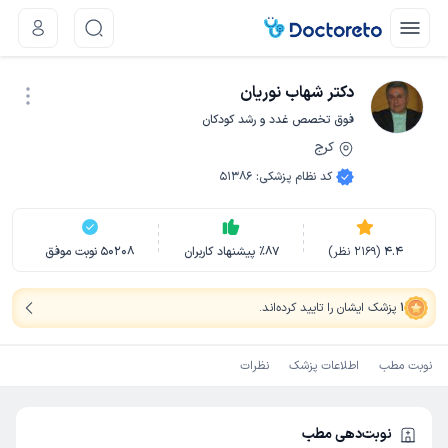
دکتر شهاب نوریان
فوق تخصص غدد و رشد کودکان
کرج
نوبت اینترنتی
کد نظام پزشکی
:
51386
4.4
(
2169
نظر)
87
٪
پیشنهاد کاربران
50208
نوبت موفق
1
پزشک ایشان را تایید کرده‌اند
.
نوبت مطب
اطلاعات پزشک
نظرات
نوبت‌دهی مطب