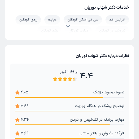
خدمات دکتر شهاب نوریان
افزایش قد
سی تی اسکن کودکان
دیابت
زردی کودکان
تیروئید در کودکان
دیابت کودکان
رشد کودکان
بلوغ زودرس
نظرات درباره دکتر شهاب نوریان
از
2169
کاربر
4.4
نحوه برخورد پزشک
4.05
توضیح پزشک در هنگام ویزیت
3.66
مهارت پزشک در تشخیص و درمان
4.34
فرآیند پذیرش و رفتار منشی
3.69