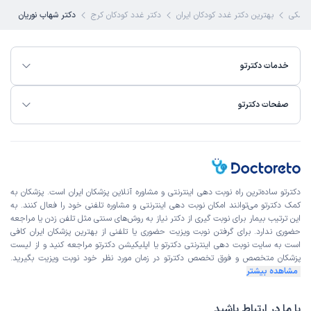
زشکی
بهترین دکتر غدد کودکان ایران
دکتر غدد کودکان کرج
دکتر شهاب نوریان
علت مراجعه:
بررسی و درمان اختلالات رشد (مانند کوتاهی قد یا رشد بیش از حد)
ماهان
نوبت مطب از دکترتو
خدمات دکترتو
)
1405/05/05
(
این پزشک را پیشنهاد میکنم
صفحات دکترتو
زمان انتظار:
45-90 دقیقه
دکتر با تجربه و خوش برخورد
علت مراجعه:
مدیریت بلوغ زودرس یا تأخیری
دکترتو ساده‌ترین راه نوبت‌ دهی اینترنتی و مشاوره آنلاین پزشکان ایران است. پزشکان به
کمک دکترتو می‌توانند امکان نوبت دهی اینترنتی و مشاوره تلفنی خود را فعال کنند. به
کاربر دکترتو
نوبت مطب از دکترتو
این ترتیب بیمار برای نوبت گیری از دکتر نیاز به روش‌های سنتی مثل تلفن زدن یا مراجعه
)
1405/05/05
(
حضوری ندارد. برای گرفتن نوبت ویزیت حضوری یا تلفنی از بهترین پزشکان ایران کافی
است به
سایت نوبت دهی اینترنتی
دکترتو یا اپلیکیشن دکترتو مراجعه کنید و از
لیست
این پزشک را پیشنهاد میکنم
پزشکان متخصص و فوق تخصص
دکترتو در زمان مورد نظر خود نوبت ویزیت بگیرید.
زمان انتظار:
15-45 دقیقه
مشاهده بیشتر
دکتر عالی و منشی ها مودب وصبور
با ما در ارتباط باشید