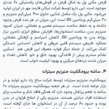
قرص مگنی ول به‌ شکل قرص در قوطی‌های پلاستیکی ۶۰ عددی
موجود است. این دارو توسط شرکت نیکان فارمد مهر در ایران تولید
می‌شود. مگنی ول یک مکمل غذایی حاوی ۴۰۰ میلی‌گرم منیزیم و
۳۰ میلی‌گرم ویتامین B6 است؛ این میزان در هر عدد قرص وجود
داشته و به حفظ سلامت سیستم عصبی و عضلانی، جبران کمبود
منیزیم بدن، سلامت استخوان‌ها، افزایش سطح انرژی، تامین نیاز
روزانه بدن به ویتامین B6، کاهش اسپاسم و گرفتگی عضلانی،
عملکرد طبیعی سیستم قلبی‌ عروقی و کاهش احساس خستگی
کمک می‌کند. از جمله دیگر فواید مصرف این قرص هم تسکین
علائم سندرم پیش از قاعدگی، بهبود خلق و خو، کاهش تعداد و
میزان شدت دردهای میگرنی و بهبود کیفیت خواب است.
۴. ساشه بیومگنلیت منیزیم سیترات
بیومگنلیت منیزیم سیترات توسط شرکت ساج پاد دارو تولید و در
بازار عرضه شده است. در هر جعبه بیومگنلیت منیزیم سیترات ۲۰
ساشه با طعم پرتقال وجود دارد که همگی فاقد شکر و مناسب برای
استفاده افراد دیابتی هستند. منیزیم یکی از املاح فراوان در بدن
بوده و حدود ۶۰ درصد از آن در استخوان ها جای گرفته است.
مصرف منظم این ساشه‌های حاوی ماده موثر منیزیم ضمن اینکه