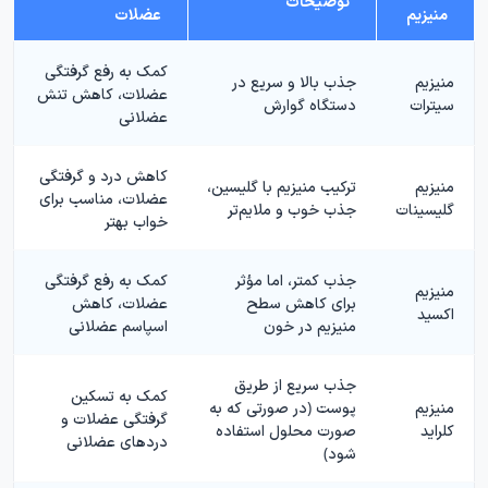
توضیحات
منیزیم
عضلات
کمک به رفع گرفتگی
منیزیم
جذب بالا و سریع در
عضلات، کاهش تنش
سیترات
دستگاه گوارش
عضلانی
کاهش درد و گرفتگی
منیزیم
ترکیب منیزیم با گلیسین،
عضلات، مناسب برای
گلیسینات
جذب خوب و ملایم‌تر
خواب بهتر
جذب کمتر، اما مؤثر
کمک به رفع گرفتگی
منیزیم
برای کاهش سطح
عضلات، کاهش
اکسید
منیزیم در خون
اسپاسم عضلانی
جذب سریع از طریق
کمک به تسکین
منیزیم
پوست (در صورتی که به
گرفتگی عضلات و
کلراید
صورت محلول استفاده
دردهای عضلانی
شود)