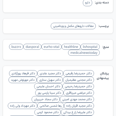
دسته بندی:
دارو
برچسب:
مقالات داروهای مکمل و ویتامینی
منبع:
livhospital
healthline
eurho-vital
diasporal
buzzrx
medicalnewstoday
پزشکان
دکتر حمیدرضا رفیعی
دکتر مجید عابدی
دکتر فرهاد پورآزادی
پیشنهادی
دکتر مجتبی عظیمیان
دکتر سهیل ستاری
دکتر مهرنوش مهربد
دکتر حمیدرضا رحیمی
دکتر احسان علیمی
دکتر مرتضی میرباقری
دکتر سینا پارسی پور
دکتر محمد مهدی امینی
دکتر سجاد حریریان
دکتر مجید قربان زاده
رها شمس صالحی
دکتر مهرداد ولی زاده
دکتر علیرضا زارع بیدکی
دکتر محمود کرمی