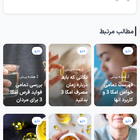
مطالب مرتبط
دارو
دارو
دارو
2 هفته پیش
نکاتی که باید
2 هفته پیش
2 هفته پیش
فهرست تمامی
درباره زمان
بررسی تمامی
خواص امگا 3 و
مصرف امگا 3
فواید قرص امگا
کاربرد آنها
بدانید
3 برای مردان
دارو
دارو
دارو
2 ماه پیش