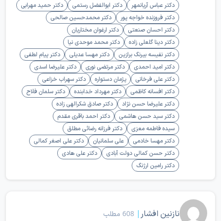
دکتر عباس آریانمهر
دکتر ابوالفضل رستمی
دکتر حمید مهرابی
دکتر فروزنده خواجه پور
دکتر محمدحسین صالحی
دکتر احسان صنعتی
دکتر ارغوان مختاریان
دکتر دینا گلعلی زاده
دکتر محمد موحدی نیا
دکتر نفیسه بیرنگ برازین
دکتر مهسا عدیلی
دکتر پیام لطفی
دکتر امید احمدی
دکتر مرتضی نوری
دکتر علیرضا اسدی
دکتر علی فرخانی
پژمان دستواره
دکتر سهراب خزاعی
دکتر افسانه کاظمی
دکتر مهرداد خدابنده
دکتر سلمان فلاح
دکتر علیرضا حسن نژاد
دکتر صادق شکرالهی زاده
دکتر سید حسن هاشمی
دکتر احمد باقری مقدم
سیده فاطمه معزی
دکتر فرزانه رضائی مطلق
دکتر مهسا خادمی
علی سلمانیان
دکتر علی اصغر کمالی
دکتر حسن کمالی دولت آبادی
دکتر علی هادی
دکتر رامین ارژنگ
نازنین افشار
|
608 مطلب