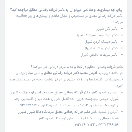
بردن و آوردن مادر نیاز به ویلچر داشتیم که یه مدت نایاب شده
بود آخر سر از بالینت سفارش دادیم اینو گفتم شاید مشکل بقیه
برای چه بیماری‌ها و علائمی می‌توان به دکتر فرزانه رضائی مطلق مراجعه کرد؟
دکتر فرزانه رضائی مطلق در تشخیص و درمان علائم و بیماری‌های زیر فعالیت
هم باشه
می‌کنند:
علت مراجعه:
مدیریت دردهای مزمن (مانند کمردرد و گردن‌درد)
دکتر لگن شیراز
دکتر درد عصب سیاتیک شیراز
دکتر دیسک گردن شیراز
کاربر دکترتو
نوبت مطب از دکترتو
دکتر گردن و شانه شیراز
)
1405/02/27
(
دکتر تزریقات نخاعی شیراز
این پزشک را پیشنهاد میکنم
دکتر فرزانه رضائی مطلق در کجا و کدام مرکز درمانی کار می‌کند؟
زمان انتظار:
0-15 دقیقه
در ادامه می‌توانید
آدرس مطب دکتر فرزانه رضائی مطلق
و سایر مراکز درمانی
(بیمارستان‌ها، کلینیک‌ها و …) که ایشان در آن کار طبابت انجام می‌دهند، مشاهده
ماجلسه اول بودکه خدمت دکتررسیدیم وقراره ده جلسه تحت
کنید:
درمان باشیم ولی درکل فوق العاده بودن
آدرس و شماره تلفن
دکتر فرزانه رضائی مطلق مطب خیابان اردیبهشت شیراز
علت مراجعه:
مدیریت دردهای مزمن (مانند کمردرد و گردن‌درد)
شیراز، خیابان اردیبهشت غربی، حدفاصل خیابان هفت تیر و فلسطین، بعد
از کوچه 5، ساختمان کلینیک مهر، طبقه 2، شماره تلفن: 09365265797
آدرس و شماره تلفن
دکتر فرزانه رضائی مطلق درمانگاه دانا شیراز شیراز
مال اله
نوبت مطب از دکترتو
شیراز، معالی آباد، خیابان گلها، نبش کوچه 2، شماره تلفن:
)
1405/02/26
(
07133246059، 09202630122