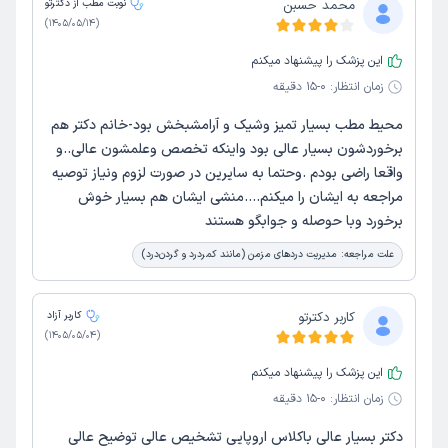
محمد حسبن
نوبت مطب از دکترتو
)
1405/05/14
(
این پزشک را پیشنهاد میکنم
زمان انتظار:
0-15 دقیقه
محیط مطب بسیار تمیز وشیک و آرامشبخش بود-خانم دکتر هم
برخوردشون بسیار عالی بود واینکه تخصص وعلمشون عالی..و
واقعا راضی بودم .وحتما به سایرین در صورت لزوم ونیاز توصیه
مراجعه به ایشان را میکنم....منشی ایشان هم بسیار خوش
برخورد وبا حوصله و جوابگو هستند
علت مراجعه:
مدیریت دردهای مزمن (مانند کمردرد و گردن‌درد)
کاربر دکترتو
کاربر آزاد
)
1405/05/04
(
این پزشک را پیشنهاد میکنم
زمان انتظار:
0-15 دقیقه
دکتر بسیار عالی باکلاس اروپایی تشخیص عالی توضیح عالی