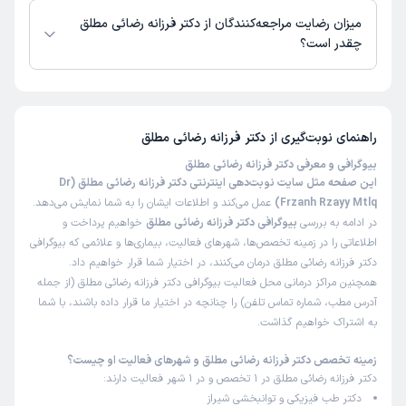
توضیح میدن
میزان رضایت مراجعه‌کنندگان از دکتر فرزانه رضائی مطلق
علت مراجعه:
مدیریت دردهای مزمن (مانند کمردرد و گردن‌درد)
چقدر است؟
تا کنون 86 نفر به دکتر فرزانه رضائی مطلق رای داده‌اند. میانگین امتیازی دکتر
کاربر دکترتو
نوبت مطب از دکترتو
فرزانه رضائی مطلق 5 از 5 است.
)
1405/04/10
(
راهنمای نوبت‌گیری از
دکتر فرزانه رضائی مطلق
این پزشک را پیشنهاد میکنم
بیوگرافی و معرفی دکتر فرزانه رضائی مطلق
زمان انتظار:
15-45 دقیقه
این صفحه مثل سایت نوبت‌دهی اینترنتی دکتر فرزانه رضائی مطلق (Dr
خوب
Frzanh Rzayy Mtlq)
عمل می‌کند و اطلاعات ایشان را به شما نمایش می‌دهد.
در ادامه به بررسی
بیوگرافی دکتر فرزانه رضائی مطلق
خواهیم پرداخت و
اطلاعاتی را در زمینه تخصص‌ها، شهرهای فعالیت، بیماری‌ها و علائمی که بیوگرافی
دکتر فرزانه رضائی مطلق درمان می‌کنند، در اختیار شما قرار خواهیم داد.
کاربر دکترتو
کاربر آزاد
)
1405/03/11
(
همچنین مراکز درمانی محل فعالیت بیوگرافی دکتر فرزانه رضائی مطلق (از جمله
آدرس مطب، شماره تماس تلفن) را چنانچه در اختیار ما قرار داده باشند، با شما
این پزشک را پیشنهاد میکنم
به اشتراک خواهیم گذاشت.
زمان انتظار:
15-45 دقیقه
زمینه تخصص دکتر فرزانه رضائی مطلق و شهرهای فعالیت او چیست؟
بسیار سپاسگزارم از خانم دکتر رضایی دستشون خیر بود و درد
دکتر فرزانه رضائی مطلق در 1 تخصص و در 1 شهر فعالیت دارند:
کمر مادرم واقعا برطرف شد برای ما تزریق انجام دادند و برای
دکتر طب فیزیکی و توانبخشی شیراز