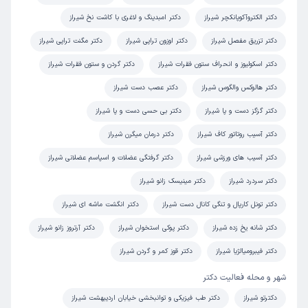
واقعا دکتر کار بلد و دلسوزی هستن. رفتار منشی بسیار محترمانه
دکتر الکتروآکوپانکچر شیراز
دکتر امبدینگ و لاغری با کاشت نخ شیراز
هست و محیط مطب بسیار تمیز و مرتب هست.
دکتر تزریق مفصل شیراز
دکتر اوزون تراپی شیراز
دکتر مگنت تراپی شیراز
علت مراجعه:
تجویز وسایل کمکی مانند بریس یا ارتز
دکتر اسکولیوز و انحراف ستون فقرات شیراز
دکتر گردن و ستون فقرات شیراز
کاربر دکترتو
دکتر هالوکس والگوس شیراز
دکتر عصب دست شیراز
نوبت مطب از دکترتو
)
1405/02/13
(
دکتر گزگز دست و پا شیراز
دکتر بی حسی دست و پا شیراز
این پزشک را پیشنهاد میکنم
دکتر آسیب روتاتور کاف شیراز
دکتر درمان میگرن شیراز
زمان انتظار:
0-15 دقیقه
دکتر آسیب های ورزشی شیراز
دکتر گرفتگی عضلات و اسپاسم عضلانی شیراز
همه چی عالی بود
دکتر سردرد شیراز
دکتر مینیسک زانو شیراز
علت مراجعه:
امبدینگ شگم
دکتر تونل کارپال و تنگی کانال دست شیراز
دکتر انگشت ماشه ای شیراز
دکتر شانه یخ زده شیراز
دکتر پوکی استخوان شیراز
دکتر آرتروز زانو شیراز
فاطمه
نوبت مطب از دکترتو
)
1405/02/07
(
دکتر فیبرومیالژیا شیراز
دکتر قوز کمر و گردن شیراز
این پزشک را پیشنهاد میکنم
شهر و محله فعالیت دکتر
زمان انتظار:
0-15 دقیقه
دکترتو شیراز
دکتر طب فیزیکی و توانبخشی خیابان اردیبهشت شیراز