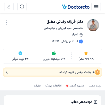
دکتر فرزانه رضائی مطلق
متخصص طب فیزیکی و توانبخشی
شیراز
نوبت اینترنتی
کد نظام پزشکی
:
151661
4.9
(
86
نظر)
97
٪
پیشنهاد کاربران
421
نوبت موفق
15
پزشک ایشان را تایید کرده‌اند
.
نوبت مطب
مشاوره آنلاین
اطلاعات پزشک
نظرات
نوبت‌دهی مطب