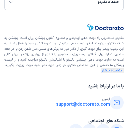
صفحات دکترتو
این پزشک را پیشنهاد میکنم
فوق العاده
شکرالله
کاربر آزاد
دکترتو ساده‌ترین راه نوبت‌ دهی اینترنتی و مشاوره آنلاین پزشکان ایران است. پزشکان به
)
1405/01/08
(
کمک دکترتو می‌توانند امکان نوبت دهی اینترنتی و مشاوره تلفنی خود را فعال کنند. به
این پزشک را پیشنهاد میکنم
این ترتیب بیمار برای نوبت گیری از دکتر نیاز به روش‌های سنتی مثل تلفن زدن یا مراجعه
حضوری ندارد. برای گرفتن نوبت ویزیت حضوری یا تلفنی از بهترین پزشکان ایران کافی
زمان انتظار:
0-15 دقیقه
است به
سایت نوبت دهی اینترنتی
دکترتو یا اپلیکیشن دکترتو مراجعه کنید و از
لیست
پزشکان متخصص و فوق تخصص
دکترتو در زمان مورد نظر خود نوبت ویزیت بگیرید.
رضایت بخش بود
مشاهده بیشتر
با ما در ارتباط باشید
کاربر دکترتو
نوبت مطب از دکترتو
)
1405/01/08
(
ایمیل:
این پزشک را پیشنهاد میکنم
support@doctoreto.com
زمان انتظار:
0-15 دقیقه
شبکه های اجتماعی
برخورد منشی و دکتر مناسب و عالی. بسیار محترم و زمان کافی