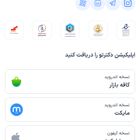
برای مراجع جهت تشخیص قرار داده شد.
علت مراجعه:
مدیریت دردهای مزمن (مانند کمردرد و گردن‌درد)
مشاوره تلفنی از دکترتو
شیرین
)
1404/12/28
(
این پزشک را پیشنهاد میکنم
اپلیکیشن دکترتو را دریافت کنید
راضی ام
نسخه اندروید
مشاوره تلفنی از دکترتو
کافه بازار
لیلا
)
1404/12/25
(
این پزشک را پیشنهاد میکنم
نسخه اندروید
دکتر خوبی بودن
مایکت
نسخه آیفون
مشاوره تلفنی از دکترتو
کاربر دکترتو
)
1404/12/24
(