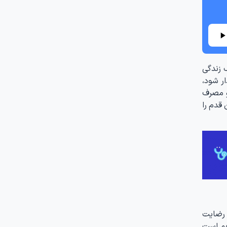
 زندگی
ر شود،
و مصرف
 قدم را
 رضایت
هم است