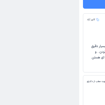
کاربر آزاد
سیار دقیق
دن . و
ی ای هستن
وبت مطب از دکترتو