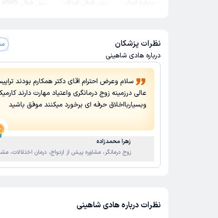
مشاوره کودک
بیش فعالی کودکان
بیش فعالی ADHD
درمان وسواس
درمان فوبیا
آزمون های هوش
تست
مشاوره مشکلات زناشویی
آموزش مهارتهای زندگی
روانکا
نظرات پزشکان
مشاه
مشاوره مدیریت خشم
درمان سندرم آسپرگر
تراپیست
درباره هادی شاهینی
مشاوره رفتار درمانی
مشاوره طلاق
مشاوره خیانت
سلام وعرض احترام اقای دکتر همکارم بودند تراپی
مشاوره حل تعارض ازدواج
مشاوره قبل ازدواج
سلامت و
عالی درزمینه زوج درمانگری واعتیاد مهارت دارند کارمیک
وبسیاربااخلاق حرفه ای برخورد میکنند موفق باشید
پانیک
روان درمانی
درمان خودآزاری
سکس تراپی
درمان اختلال عملکرد جنسی
ترک اعتیاد
بازی درمانی
روانشناس کودکان استثنایی
درمان افسردگی
زهرا محمدزاده
زوج درمانگر، مشاوره پیش از ازدواج، درمان اختلالات، مشا
درمان اختلال شخصیت مرزی
اختلال یادگیری کودکان
فردی
درمان استرس و اضطراب
نظرات درباره هادی شاهینی