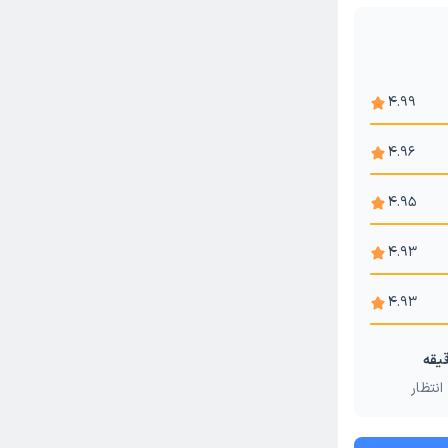
4.99
4.96
4.95
4.93
4.93
انتظار