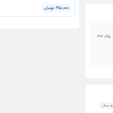
350,000 تومان
مشهد، بلوار دانشجو، بین دانشجو 26 و 28، پلاک 302،
ج درمانی