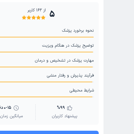
از
162
کاربر
5
نحوه برخورد پزشک
توضیح پزشک در هنگام ویزیت
مهارت پزشک در تشخیص و درمان
فرآیند پذیرش و رفتار منشی
شرایط محیطی
99
%
0-15 دقیقه
پیشنهاد کاربران
میانگین زمان 