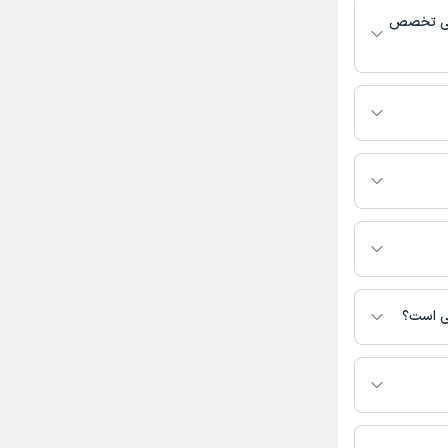
ایی تخصص
کاربر آزاد
اسی فعالیت
م با مشاوره
وبت مطب از دکترتو
نی است؟
س نیست.
روحوصله.
نی دارند.