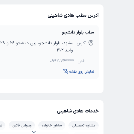
آدرس مطب هادی شاهینی
مطب بلوار دانشجو
آدرس:
واحد 302
تلفن:
0992074****
نمایش روی نقشه
خدمات هادی شاهینی
مشاوره تحصیلی
مشاور خانواده
وسواس فکری
زو