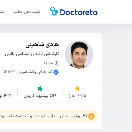
نوبت‌دهی مطب
مشا
هادی شاهینی
کارشناس ارشد روانشناسی بالینی
مشهد
کد نظام روانشناسی
:
ر-51831
5
99
٪
پیشنهاد کاربران
423
نو
(
162
نظر)
27
پزشک ایشان را تایید کرده‌اند
و
1
توصیه نامه نوشت