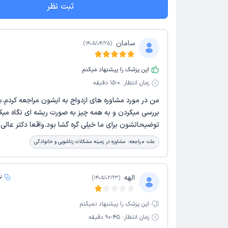
ثبت نظر
سامان
)
1405/04/25
(
این پزشک را پیشنهاد میکنم
زمان انتظار:
0-15 دقیقه
من در مورد مشاوره های ازدواج به ایشون مراجعه کردم.ب
بررسی میکردن و به همه چیز به صورت ریشه ای نگاه میکر
توضیحاتشون برای ما خیلی گره گشا بود.واقعا دکتر عال
علت مراجعه:
مشاوره در زمینه مشکلات زناشویی و خانوادگی
الهه
ن
)
1405/02/23
(
این پزشک را پیشنهاد نمیکنم
زمان انتظار:
45-90 دقیقه