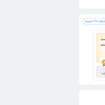
 روانشناسی
وی
ده 27 تاییدیه
ست
 بهداشت روان
نند
وره