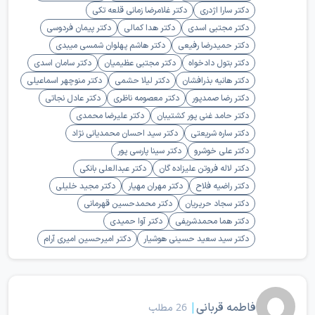
دکتر سارا اژدری
دکتر غلامرضا زمانی قلعه تکی
دکتر مجتبی اسدی
دکتر هدا کمالی
دکتر پیمان فردوسی
دکتر حمیدرضا رفیعی
دکتر هاشم پهلوان شمسی میبدی
دکتر بتول دادخواه
دکتر مجتبی عظیمیان
دکتر سامان اسدی
دکتر هانیه بذرافشان
دکتر لیلا حشمی
دکتر منوچهر اسماعیلی
دکتر رضا صمدپور
دکتر معصومه ناظری
دکتر عادل نجاتی
دکتر حامد غنی پور کشتیبان
دکتر علیرضا محمدی
دکتر ساره شریعتی
دکتر سید احسان محمدیانی نژاد
دکتر علی خوشرو
دکتر سینا پارسی پور
دکتر لاله فروتن علیزاده گان
دکتر عبدالعلی بانکی
دکتر راضیه فلاح
دکتر مهران مهیار
دکتر مجید خلیلی
دکتر سجاد حریریان
دکتر محمدحسین قهرمانی
دکتر هما محمدشریفی
دکتر آوا حمیدی
دکتر سید سعید حسینی هوشیار
دکتر امیرحسین امیری آرام
فاطمه قربانی
|
26 مطلب