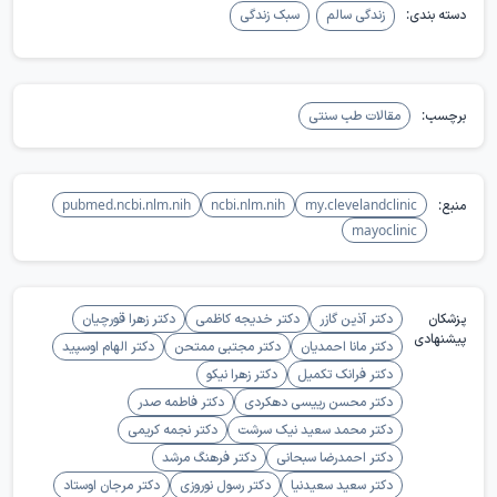
دسته بندی:
زندگی سالم
سبک زندگی
نیست. سردرد ناگهانی و شدید، ضعف یک سمت بدن، اختلال تکلم، تشنج،
کاهش هوشیاری یا اختلال دید پس از هر اقدامی روی سر، وضعیت اورژانسی
محسوب می‌شود.
برچسب:
مقالات طب سنتی
منبع:
my.clevelandclinic
ncbi.nlm.nih
pubmed.ncbi.nlm.nih
mayoclinic
پزشکان
دکتر آذین گازر
دکتر خدیجه کاظمی
دکتر زهرا قورچیان
پیشنهادی
دکتر مانا احمدیان
دکتر مجتبی ممتحن
دکتر الهام اوسپید
دکتر فرانک تکمیل
دکتر زهرا نیکو
دکتر محسن رییسی دهکردی
دکتر فاطمه صدر
دکتر محمد سعید نیک سرشت
دکتر نجمه کریمی
دکتر احمدرضا سبحانی
دکتر فرهنگ مرشد
دکتر سعید سعیدنیا
دکتر رسول نوروزی
دکتر مرجان اوستاد