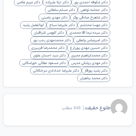
دکتر شکوفه احمدی پور
دکتر لیلا علیزاده
دکتر مریم غلامی
دکتر حماسه تواهن
دکتر مسلم سلطانی
دکتر شاهرخ صادقی بوگر
دکتر مهدی یامینی
دکتر مهسا محتشم
دکتر علیرضا سیاح
ابوالفضل رشید
دکتر سیده نیما آقا محمدی
دکتر کاووس اشراقیان
دکتر امیرعباس واعظی
دکتر محمدمهدی رجب پور
دکتر حسین مهدی پورزارع
دکتر محمدرضا فریبرزی
دکتر محمدابراهیم ممبری
دکتر سید احسان علوی
دکتر مهدی پزشکی مدرس
دکتر مسعود عطائی خوراسگانی
دکتر رشید پورقاز
دکتر علیرضا خدادادی سرخکلائی
دکتر محمد پناهیان
طلوع حقیقت
|
848 مطلب