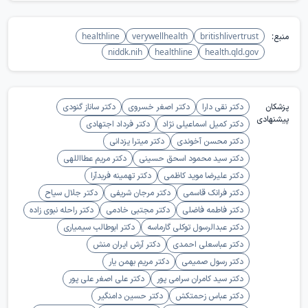
منبع:
britishlivertrust
verywellhealth
healthline
niddk.nih
healthline
health.qld.gov
پزشکان
دکتر نقی دارا
دکتر اصغر خسروی
دکتر ساناز گنودی
پیشنهادی
دکتر کمیل اسماعیلی نژاد
دکتر فرداد اجتهادی
دکتر محسن آخوندی
دکتر میترا یزدانی
دکتر سید محمود اسحق حسینی
دکتر مریم عطااللهی
دکتر علیرضا موید کاظمی
دکتر تهمینه فربدآرا
دکتر فرانک قاسمی
دکتر مرجان شریفی
دکتر جلال سیاح
دکتر فاطمه فاضلی
دکتر مجتبی خادمی
دکتر راحله نبوی زاده
دکتر عبدالرسول توکلی گارماسه
دکتر ابوطالب سیمیاری
دکتر عباسعلی احمدی
دکتر آرش ایران منش
دکتر رسول صمیمی
دکتر مریم بهمن یار
دکتر سید کامران سرامی پور
دکتر علی اصغر علی پور
دکتر عباس زحمتکش
دکتر حسین دامنگیر