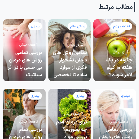
مطالب مرتبط
تغذیه و رژیم
زندگی سالم
بیماری
2 روز پیش
1 هفته پیش
تمامی روش های
بررسی تمامی
1 روز پیش
چگونه در یک
درمان نشخوار
روش های درمان
هفته ۱۰ کیلو
فکری از موارد
بی حسی پا در اثر
لاغر شویم؟
ساده تا تخصصی
سیاتیک
بیماری
بیماری
بیماری
2 هفته پیش
برای درمان آسم
2 هفته پیش
3 هفته پیش
بررسی تمامی
چه بخوریم؟
بررسی تمام
روش های درمان
بررسی مواد
روش های درمان