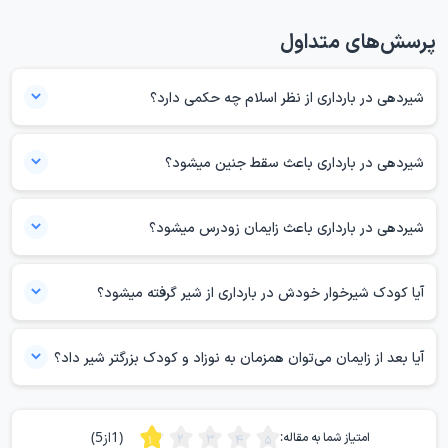
پرسش‌های متداول
شیردهی در بارداری از نظر اسلام چه حکمی دارد؟
حکم شیردهی در بارداری از نظر اسلام ممکن است بر اساس نظر مرجع تقلید،
شرایط مادر، سلامت جنین و نیاز کودک متفاوت تفسیر شود. از نظر پزشکی،
شیردهی در بارداری باعث سقط جنین میشود؟
اگر ادامه شیردهی برای مادر، جنین یا کودک ضرر جدی داشته باشد، باید با
در بارداری کم‌خطر، شیردهی معمولا باعث سقط جنین نمی‌شود. با این حال،
پزشک مشورت شود. برای حکم شرعی دقیق، بهتر است مادر از دفتر مرجع
اگر مادر سابقه سقط مکرر، خونریزی، دردهای رحمی، انقباض‌های منظم یا
شیردهی در بارداری باعث زایمان زودرس میشود؟
تقلید خود استفتا بگیرد.
بارداری پرخطر دارد، باید ادامه شیردهی را با متخصص زنان بررسی کند. در
در بارداری کم‌خطر، شیردهی معمولا باعث زایمان زودرس نمی‌شود. با این
صورت بروز درد شدید شکم یا خونریزی، مراجعه فوری به پزشک ضروری
حال، اگر مادر سابقه زایمان زودرس، انقباض‌های رحمی، کوتاهی دهانه رحم،
آیا کودک شیرخوار خودش در بارداری از شیر گرفته میشود؟
است.
خونریزی یا بارداری پرخطر دارد، باید ادامه شیردهی را با متخصص زنان
بعضی کودکان در دوران بارداری مادر خودشان کمتر شیر می‌خورند یا از شیر
بررسی کند. در صورت درد منظم شکم، فشار لگنی یا لکه‌بینی، مراجعه فوری به
گرفته می‌شوند. کاهش حجم شیر، تغییر مزه شیر و حساس شدن سینه مادر
آیا بعد از زایمان می‌توان همزمان به نوزاد و کودک بزرگتر شیر داد؟
پزشک ضروری است.
می‌تواند باعث شود شیردهی کمتر شود. البته بعضی کودکان هم تا پایان
در بعضی مادران امکان شیر دادن هم‌زمان به نوزاد و کودک بزرگ‌تر وجود
بارداری یا بعد از تولد نوزاد جدید همچنان به شیر خوردن ادامه می‌دهند.
دارد و به آن شیردهی هم‌زمان یا tandem nursing می‌گویند. در این حالت،
(1از5)
امتیاز شما به مقاله:
نوزاد تازه‌متولدشده باید اولویت داشته باشد، چون آغوز و شیر مادر غذای