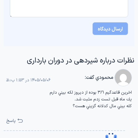
نظرات درباره شیردهی در دوران بارداری
محمودي
گفت:
۱۴۰۵/۰۵/۰۶ در ۱:۵۳ ب٫ظ
اخرين قاعدگيم ٣/٦ بوده از ديروز لكه بيني دارم
يك ماه قبل تست زدم مثبت شد.
كله بيني مال كدلانه گزيني هست؟
پاسخ