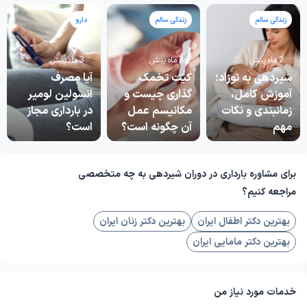
زندگی سالم
زندگی سالم
دارو
2 ماه پیش
3 ماه پیش
3 ماه پیش
شیردهی به نوزاد؛
کیت تخمک
آیا مصرف
آموزش کامل،
گذاری چیست و
انسولین لومیر
زمانبندی و نکات
مکانیسم عمل
در بارداری مجاز
مهم
آن چگونه است؟
است؟
برای مشاوره بارداری در دوران شیردهی به چه متخصصی
مراجعه کنیم؟
بهترین دکتر اطفال ایران
بهترین دکتر زنان ایران
بهترین دکتر مامایی ایران
خدمات مورد نیاز من