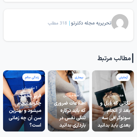
تحریریه مجله دکترتو
|
318 مطلب
مطالب مرتبط
آزمایش
بیماری
زندگی سالم
1 ماه پیش
فریز تخمک
1 هفته پیش
3 هفته پیش
نکاتی که قبل و
اطلاعات ضروری
چگونه انجام
بعد از انجام
که باید درباره
میشود و بهترین
سونوگرافی سه
تنگی نفس در
سن آن چه زمانی
بعدی باید بدانید
بارداری بدانید
است؟