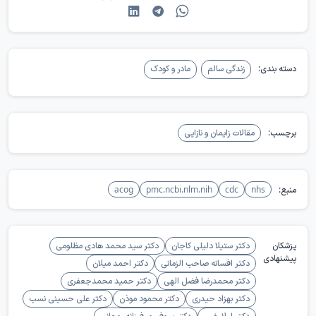
اصلی اوست. رشد و وزن‌گیری هر دو کودک باید پیگیری شود و اگر مادر خسته
می‌شود یا نوزاد خوب وزن نمی‌گیرد، لازم است با پزشک کودک یا مشاور
شیردهی صحبت کند.
دسته بندی:
زندگی سالم
مادر و کودک
برچسب:
مقالات زایمان و نازایی
منبع:
nhs
cdc
pmc.ncbi.nlm.nih
acog
پزشکان
دکتر ستیلا دلیلی کاجان
دکتر سید محمد هادی مظلومی
پیشنهادی
دکتر افسانه صاحب الزمانی
دکتر احمد میلان
دکتر محمدرضا فضل الهی
دکتر حمید محمدجعفری
دکتر بهزاد حیدری
دکتر محمود موذن
دکتر علی حسینی نسب
دکتر لیلا رضی
دکتر پروفسور فرزانه روحانی