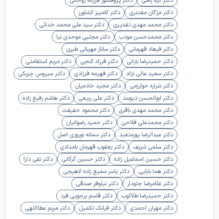
دکتر مژگان مقتدری
دکتر کامبیز کشاورز
دکتر محمد مهدی تقدیری
دکتر سید علی محمد خدائی
دکتر محمدحسن مودب
دکتر مجتبی موحدی نیا
دکتر فرهاد قهرمانی
دکتر ساناز مهربانی طبری
دکتر حمیدرضا بارانی
دکتر فرزاد گنجی
دکتر مریم استقامتی
دکتر سعید عالی نژاد
دکتر فهیمه فرزادی
دکتر سیروس چریکی
دکتر شراره خوارزمی
دکتر مجید خادمیان
دکتر ابوالحسن دیوبند
دکتر علی ربیعی
دکتر هاشم رفیع زاده
دکتر محمد مهدی باقری
دکتر محمود حقیقت
دکتر محمدعلی فلاحی
دکتر حمید رضوانیان
دکتر عبدالرضا پورمتعبد
دکتر سمانه نوروزی اصل
دکتر سلمی شریف
دکتر یعقوب قهرمان بامدادی
دکتر حسین اسماعیل زاده
دکتر حسین گرگانی
دکتر نقی دارا
دکتر هما بابایی
دکتر یاسر سمیع زاده لاهیجی
دکتر غلامرضا جلودار
دکتر نیلوفر صدقی
دکتر حمیدرضا طلاکوب
دکتر قاسم برجویی فرد
دکتر مهران احمدی
دکتر فرانک تکمیل
دکتر مریم عطااللهی