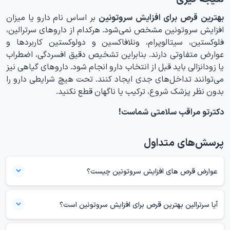
بهترین قرص برای افزایش سروتونین
بر اساس نام دارو یا میزان
افزایش سروتونین مشخص نمی‌شود. هرکدام از داروهای سرترالین،
فلوکستین، سیتالوپرام، ونلافاکسین و دولوکستین کاربردها و
عوارض متفاوتی دارند. بنابراین تشخیص دقیق افسردگی، اضطراب
یا زودانزالی باید قبل از انتخاب دارو انجام شود. داروهای گیاهی نیز
می‌توانند تداخل‌های جدی ایجاد کنند. تحت هیچ شرایطی دارو را
بدون نظر پزشک شروع، ترکیب یا ناگهان قطع نکنید.
دکترتو مراقب سلامتی شماست!
پرسش‌های متداول
عوارض قرص های افزایش سروتونین چیست؟
تهوع، اسهال، سردرد، تعریق، اختلال خواب، بی‌قراری و مشکلات جنسی شایع
هستند. در شروع درمان یا تغییر مقدار دارو، تغییرات شدید خلق یا افکار
آیا سرترالین بهترین قرص برای افزایش سروتونین است؟
آسیب به خود نیاز به بررسی فوری دارند. تب، گیجی، لرزش و سفتی عضلات
خیر. سرترالین داروی پرکاربردی است، اما برای همه بهترین گزینه نیست. نوع
نیز ممکن است نشانه سندرم سروتونین باشند.