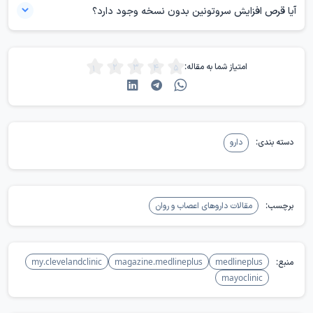
اختلال، داروهای هم‌زمان، بیماری‌های جسمی و عوارض احتمالی در انتخاب
آیا قرص افزایش سروتونین بدون نسخه وجود دارد؟
آن نقش دارند.
داروهای ضدافسردگی معتبر معمولا به نسخه و پیگیری پزشکی نیاز دارند.
فروش بدون نسخه بعضی مکمل‌ها به معنای بی‌خطر بودن آن‌ها نیست.
امتیاز شما به مقاله:
مکمل‌های مؤثر بر سروتونین ممکن است با داروهای دیگر تداخل داشته
باشند.
دسته بندی:
دارو
برچسب:
مقالات داروهای اعصاب و روان
منبع:
medlineplus
magazine.medlineplus
my.clevelandclinic
mayoclinic