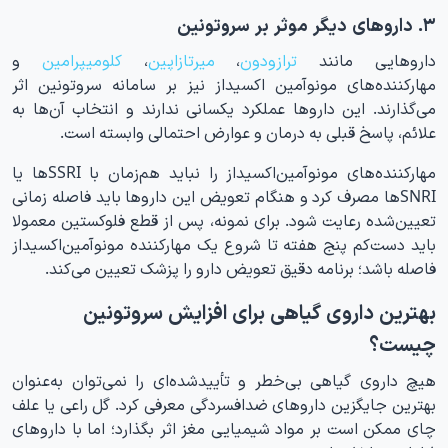
۳. داروهای دیگر موثر بر سروتونین
داروهایی مانند
ترازودون
،
میرتازاپین
،
کلومیپرامین
و
مهارکننده‌های مونوآمین اکسیداز نیز بر سامانه سروتونین اثر
می‌گذارند. این داروها عملکرد یکسانی ندارند و انتخاب آن‌ها به
علائم، پاسخ قبلی به درمان و عوارض احتمالی وابسته است.
مهارکننده‌های مونوآمین‌اکسیداز را نباید هم‌زمان با SSRIها یا
SNRIها مصرف کرد و هنگام تعویض این داروها باید فاصله زمانی
تعیین‌شده رعایت شود. برای نمونه، پس از قطع فلوکستین معمولا
باید دست‌کم پنج هفته تا شروع یک مهارکننده مونوآمین‌اکسیداز
فاصله باشد؛ برنامه دقیق تعویض دارو را پزشک تعیین می‌کند.
بهترین داروی گیاهی برای افزایش سروتونین
چیست؟
هیچ داروی گیاهی بی‌خطر و تأییدشده‌ای را نمی‌توان به‌عنوان
بهترین جایگزین داروهای ضدافسردگی معرفی کرد. گل راعی یا علف
چای ممکن است بر مواد شیمیایی مغز اثر بگذارد؛ اما با داروهای