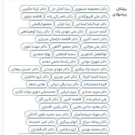
پزشکان
دکتر معصومه صیفوری
سارا کمال دار
دکتر آزیتا مکارمی
پیشنهادی
دکتر علی فیروزآبادی
دکتر ناصر زکی زاده
فاطمه غزنوی
دکتر عبدالرضا صباحی
زیبا جزئی
منصوره رفیعی
گندم حیدری
دکتر علی مهدی زاده
دکتر رزیتا گوهرشاهی
دکتر احمد اکبری
دکتر فاطمه دارنجانی شیرازی
دکتر علی مولایی
دکتر منصور آگاهی
دکتر مهسا تقوی
ابوالفضل کشاورزی
سمیه فراهانی
بهاره صفدری
دکتر شهریار موذنی
دکتر رکسانا نخعی مقدم
دکتر حبیبه نژاد بیگلری
دکتر مهدی عبدلی
دکتر حسین برهانی
سیده کیمیا کیاراد
دکتر امیر عزیزی
دکتر آرزو خالقیان
فریده محمدزاده
دکتر زیبا برقی ایرانی
هادی تحفه
دکتر مریم حدادی
مریم ایرانی
محمدعلی داوری دولت آبادی
علی اسلام زاده
فاطمه اکبری
دکتر آذین گازر
دکتر هانیه حاجی بابایی
دکتر رامین افشاری
دکتر مهزاد میرشجاعیان
دکتر سید مجید علوی کاخکی
دکتر ریحانه سراج
الهام پیرگزی
دکتر امیر خجسته
دکتر محمد نویدی
آرزو درامامی
دکتر آلاء قبادیان