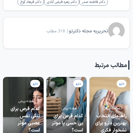
دکتر فاطمه صدر
دکتر زهره فیض آبادی
دکتر فرهاد آوخ
تحریریه مجله دکترتو
|
318 مطلب
مطالب مرتبط
دارو
دارو
دارو
3 هفته پیش
کدام قرص برای
8 ساعت پیش
1 هفته پیش
راهنمای انتخاب
کدام قرص برای
تنگی نفس
بهترین دارو برای
بی حسی پا موثر
عصبی موثر
نشخوار فکری
است؟
است؟