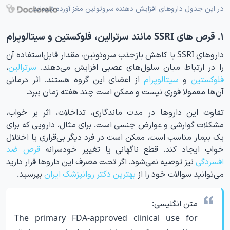
در این جدول داروهای افزایش دهنده سروتونین مغز آورده شده‌اند.
۱. قرص های SSRI مانند سرترالین، فلوکستین و سیتالوپرام
داروهای SSRI با کاهش بازجذب سروتونین، مقدار قابل‌استفاده آن
را در ارتباط میان سلول‌های عصبی افزایش می‌دهند.
سرترالین
،
فلوکستین
و
سیتالوپرام
از اعضای این گروه هستند. اثر درمانی
آن‌ها معمولا فوری نیست و ممکن است چند هفته زمان ببرد.
تفاوت این داروها در مدت ماندگاری، تداخلات، اثر بر خواب،
مشکلات گوارشی و عوارض جنسی است. برای مثال، دارویی که برای
یک بیمار مناسب است، ممکن است در فرد دیگر بی‌قراری یا اختلال
خواب ایجاد کند. قطع ناگهانی یا تغییر خودسرانه
قرص ضد
افسردگی
نیز توصیه نمی‌شود. اگر تحت مصرف این داروها قرار دارید
می‌توانید سوالات خود را از
بهترین دکتر روانپزشک ایران
بپرسید.
متن انگلیسی:
The primary FDA-approved clinical use for