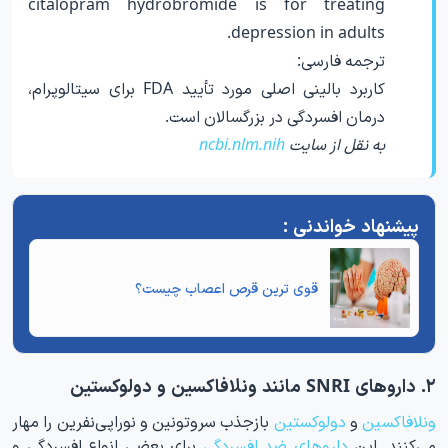
citalopram hydrobromide is for treating
depression in adults.
ترجمه فارسی:
کاربرد بالینی اصلی مورد تأیید FDA برای سیتالوپرام،
درمان افسردگی در بزرگسالان است.
به نقل از سایت
ncbi.nlm.nih
قوی ترین قرص اعصاب
چیست؟
۲. داروهای SNRI مانند ونلافاکسین و دولوکستین
ونلافاکسین
و
دولوکستین
بازجذب سروتونین و نوراپی‌نفرین را مهار
می‌کنند. این
داروهای ضد افسردگی
برای بعضی انواع افسردگی و