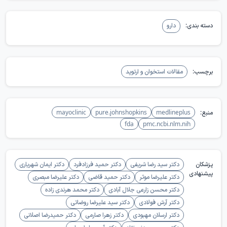
اینکه پزشک دستور دیگری بدهد.
دسته بندی:
دارو
برچسب:
مقالات استخوان و ارتوپد
منبع:
medlineplus
pure.johnshopkins
mayoclinic
fda
pmc.ncbi.nlm.nih
پزشکان
دکتر سید رضا شریفی
دکتر حمید فرزادفرد
دکتر ایمان شهریاری
پیشنهادی
دکتر علیرضا موثر
دکتر حمید قاضی
دکتر علیرضا مبصری
دکتر محسن زارعی جلال آبادی
دکتر محمد هرندی زاده
دکتر آرش فولادی
دکتر سید علیرضا روضاتی
دکتر ارسلان مهبودی
دکتر زهرا صارمی
دکتر حمیدرضا اصلانی