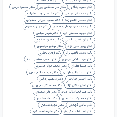
دکتر حسین مدنی نژاد
دکتر آرمین ابطحیان
دکتر حبیب رشادی
دکتر علی معظمی پور
دکتر محمود مرادی
دکتر محمد نبی بهرامی
دکتر داریوش دولت علیزاده
دکتر محسن قاسم زاده
دکتر مجید حیرانی اصفهانی
دکتر محمدامین پورعلی محمدی
دکتر مهدی موسوی
دکتر مجید محسنی کبیر
دکتر هومن عباسی
دکتر ابوالفضل بیگدلی
دکتر مقصود صفرپور
دکتر پویان علوی نژاد
دکتر مهدی مینوسپهر
دکتر سعید غلامی نژاد
دکتر آروین نجفی
دکتر سید مرتضی موسوی
دکتر مسعود منتظرالحجه
دکتر میترا عطاران
دکتر محمدجواد خسروی
دکتر محمد باقری قوژدی
دکتر سید سجاد جعفری
دکتر احسان صالحی
دکتر مرتضی رضایی
دکتر آرمان جلالی نژاد
دکتر محمد ثابت جهرمی
دکتر عبدالرضا ملک خیاط
دکتر علی سعیدی
دکتر حمیدرضا عبداله پور
دکتر علیرضا خیر
دکتر سامان قهرمانی
دکتر مجید عسکری
دکتر امیررضا صادقی فر
دکتر علیرضا صحرانورد