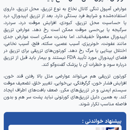
عوارض آمپول تنگی کانال نخاع به نوع تزریق، محل تزریق، داروی
استفاده‌شده و شرایط فرد بستگی دارد. بعد از تزریق اپیدورال، درد
یا حساسیت محل تزریق، کبودی، افزایش موقت درد، سردرد،
سرگیجه یا بی‌حسی موقت ممکن است رخ دهد. عوارض تزریق
اپیدورال معمولاً خفیف‌اند، اما به‌ندرت ممکن است عوارض جدی
مانند عفونت، خونریزی، آسیب عصبی، سکته، فلج، آسیب نخاعی،
اختلال بینایی یا مرگ رخ دهد. کورتون‌های تزریقی برای تزریق در
فضای اپیدورال مورد تأیید FDA نیستند و بیمار باید قبل از تزریق
درباره سود و خطرات آن با پزشک گفت‌وگو کند.
کورتون تزریقی هم می‌تواند عوارضی مثل بالا رفتن قند خون،
افزایش فشار خون، گرگرفتگی، بی‌خوابی، تغییر خلق، تضعیف موقت
سیستم ایمنی و در تزریق‌های مکرر، ضعف بافت‌های اطراف ایجاد
کند. به همین دلیل تزریق‌های کورتونی نباید پشت سر هم و بدون
فاصله مناسب تکرار شوند.