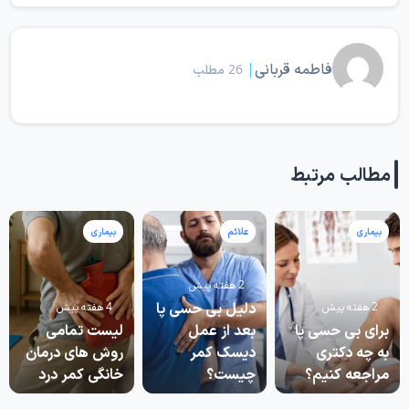
فاطمه قربانی
|
26 مطلب
مطالب مرتبط
بیماری
علائم
بیماری
2 هفته پیش
دلیل بی حسی پا
2 هفته پیش
4 هفته پیش
برای بی حسی پا
بعد از عمل
لیست تمامی
به چه دکتری
دیسک کمر
روش های درمان
مراجعه کنیم؟
چیست؟
خانگی کمر درد