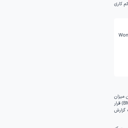
م کاری
Wome
 میزان
این هورمون‌ها در بدن، ممکن است فرد را در معرض افزایش وزن، مشکل در کاهش وزن و افزایش شاخص توده بدنی (BMI) قرار
ز مطالعات گزارش