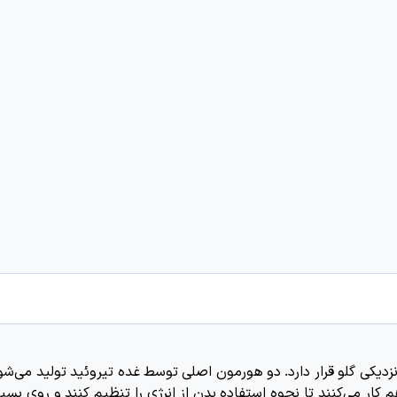
دیکی گلو قرار دارد. دو هورمون اصلی توسط غده تیروئید تولید می‌شو
 و T4 هستند. هورمون‌های T3 و T4 با هم کار می‌کنند تا نحوه استفاده بدن از انرژی را تنظیم کنند و روی ب