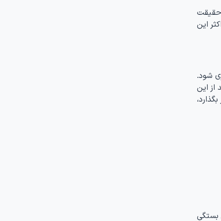
 حقیقت
کثر این
ی شود.
 سال تلاش، قادر به بارداری نبودند. طبق نتایج این مطالعه، ۲۴ درصد از این
بگذارد،
 بستگی