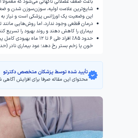
باعث ضعف عضلانی ناگهانی می‌شود که معمولاً ا
شایع‌ترین علامت اولیه، سوزن‌سوزن شدن و ضعف
این وضعیت یک اورژانس پزشکی است و نیاز به ب
درمان قطعی وجود ندارد، اما روش‌هایی مانند تع
بیماری را کاهش دهند و روند بهبود را تسریع کنن
حدود ۸۵٪ افراد طی ۶ تا ۲
خون یا زخم بستر رخ دهد؛ عود بیماری نادر (حدود ۳٪) ا
تأیید‌‌‌‌‌‌‌ شده توسط پزشکان متخصص دکترتو
محتوای این مقاله صرفا برای افزایش آگاهی ش