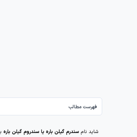
فهرست مطالب
شاید نام
سندرم گیلن باره یا سندروم گیلن باره
بر