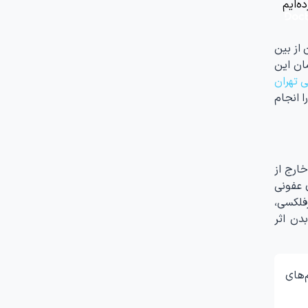
ه‌ایم
از بین
M متفاوت است. برای درمان این
ی تهران
ا انجام
ارج از
 عفونی
فلکسی،
دن اثر
‌های