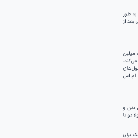
عمولا کودکانی که gbs دارند، علائم را به طور
 بعد از
 میلین
می‌کند.
لول‌های
 ام اس
 بدن و
ا دو تا
ک برای