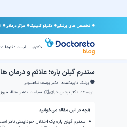
تخصص های پزشکی
دکترتو کلینیک
مراکز درمانی
آ
دکترتو
لیست دکترها
سندرم گیلن باره؛ علائم و درمان 
پزشک تاییدکننده:
دکتر یوسف شاهسونی
نویسنده:
دکتر نرجس خبازی
سیاست انتشار مطالب
بروزرسان
آنچه در این مقاله می‌خوانید
سندرم گیلن باره یک اختلال خودایمنی نادر اس