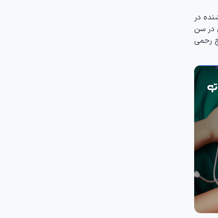
نده در
ن در سن
رج رحمی