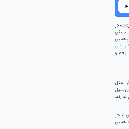
رشده در
ری ممکن
 و همین
تر زنان
ز رحم و
 آن مثل
ین دلیل
ندارند،
ن منجر
ه همین