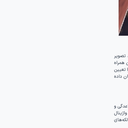
 تصویر
 همراه
 تعیین
ن داده
اعدگی و
اژینال
که‌های