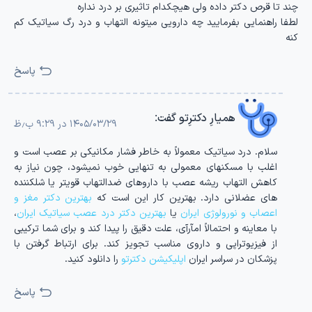
چند تا قرص دکتر داده ولی هیچکدام تاثیری بر درد نداره
لطفا راهنمایی بفرمایید چه دارویی میتونه التهاب و درد رگ سیاتیک کم
کنه
پاسخ
همیارِ دکترِتو
گفت:
۱۴۰۵/۰۳/۲۹ در ۹:۲۹ ب٫ظ
سلام. درد سیاتیک معمولاً به خاطر فشار مکانیکی بر عصب است و
اغلب با مسکنهای معمولی به تنهایی خوب نمیشود، چون نیاز به
کاهش التهاب ریشه عصب با داروهای ضدالتهاب قویتر یا شلکننده
های عضلانی دارد. بهترین کار این است که
بهترین دکتر مغز و
اعصاب و نورولوژی ایران
یا
بهترین دکتر درد عصب سیاتیک ایران
،
با معاینه و احتمالاً امآرآی، علت دقیق را پیدا کند و برای شما ترکیبی
از فیزیوتراپی و داروی مناسب تجویز کند. برای ارتباط گرفتن با
پزشکان در سراسر ایران
اپلیکیشن دکترتو
را دانلود کنید.
پاسخ