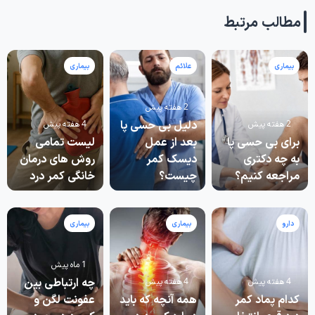
مطالب مرتبط
بیماری
علائم
بیماری
2 هفته پیش
دلیل بی حسی پا
2 هفته پیش
4 هفته پیش
برای بی حسی پا
بعد از عمل
لیست تمامی
به چه دکتری
دیسک کمر
روش های درمان
مراجعه کنیم؟
چیست؟
خانگی کمر درد
دارو
بیماری
بیماری
1 ماه پیش
چه ارتباطی بین
4 هفته پیش
4 هفته پیش
کدام پماد کمر
همه آنچه که باید
عفونت لگن و