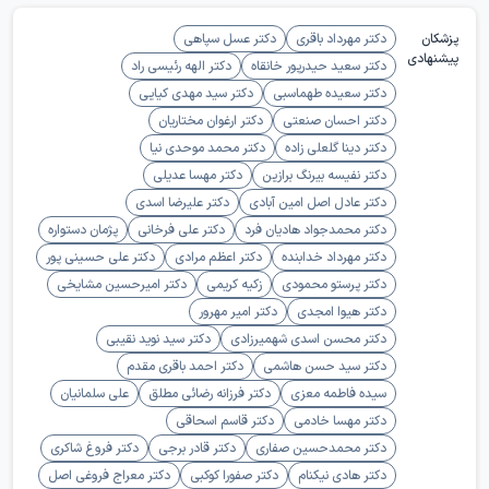
پزشکان
دکتر مهرداد باقری
دکتر عسل سپاهی
پیشنهادی
دکتر سعید حیدرپور خانقاه
دکتر الهه رئیسی راد
دکتر سعیده طهماسبی
دکتر سید مهدی کیایی
دکتر احسان صنعتی
دکتر ارغوان مختاریان
دکتر دینا گلعلی زاده
دکتر محمد موحدی نیا
دکتر نفیسه بیرنگ برازین
دکتر مهسا عدیلی
دکتر عادل اصل امین آبادی
دکتر علیرضا اسدی
دکتر محمدجواد هادیان فرد
دکتر علی فرخانی
پژمان دستواره
دکتر مهرداد خدابنده
دکتر اعظم مرادی
دکتر علی حسینی پور
دکتر پرستو محمودی
زکیه کریمی
دکتر امیرحسین مشایخی
دکتر هیوا امجدی
دکتر امیر مهرور
دکتر محسن اسدی شهمیرزادی
دکتر سید نوید نقیبی
دکتر سید حسن هاشمی
دکتر احمد باقری مقدم
سیده فاطمه معزی
دکتر فرزانه رضائی مطلق
علی سلمانیان
دکتر مهسا خادمی
دکتر قاسم اسحاقی
دکتر محمدحسین صفاری
دکتر قادر برجی
دکتر فروغ شاکری
دکتر هادی نیکنام
دکتر صفورا کوکبی
دکتر معراج فروغی اصل