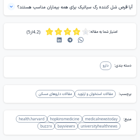
درمانی بسیار مهم است.
طور کلی، برخی از این داروها ممکن است بعد از غذا مصرف شوند تا از بروز
آیا قرص‌ شل کننده رگ سیاتیک برای همه بیماران مناسب هستند؟
عوارض گوارشی جلوگیری شود. با این حال، برای هر دارو ممکن است
خیر، قرص‌های شل‌کننده رگ سیاتیک برای همه بیماران مناسب نیستند. افراد
دستورالعمل‌های خاصی وجود داشته باشد.
با مشکلات کبدی یا کلیوی نباید این قرص‌ها را مصرف کنند. افرادی که به
(4.2از5)
امتیاز شما به مقاله:
ترکیبات این داروها حساسیت دارند، با عوارض جانبی شدید مواجهند، یا
همزمان داروهای دیگری مصرف می‌کنند، افراد مناسب برای این دسته دارویی
نیستند.
دسته بندی:
دارو
برچسب:
مقالات استخوان و ارتوپد
مقالات داروهای مسکن
منبع:
medicalnewstoday
hopkinsmedicine
health.harvard
buzzrx
bayviewrx
universityhealthnews