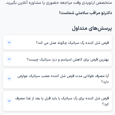
متخصص ارتوپدی وقت مراجعه حضوری یا مشاوره آنلاین بگیرید.
دکترتو مراقب سلامتی شماست!
پرسش‌های متداول
قرص‌ شل کننده رگ سیاتیک چگونه عمل می کند؟
قرص‌های شل‌کننده رگ سیاتیک با تاثیر بر سیستم عصبی مرکزی عمل می‌کنند.
این داروها باعث کاهش فعالیت عصبی در عضلات می‌شوند و به این ترتیب
بهترین قرص برای کاهش اسپاسم و درد سیاتیک چیست؟
اسپاسم‌ و تنش‌های عضلانی را کاهش می‌دهند. با کاهش این تنش‌ها، درد
بهترین قرص‌ها برای کاهش اسپاسم و درد سیاتیک شامل شل‌کننده‌های
ناشی از فشار بر عصب سیاتیک نیز کاهش می‌یابد و حرکات فرد آسان‌تر
آیا مصرف طولانی مدت قرص شل کننده عصب سیاتیک عوارض
عضلانی مانند سی‌کلوبنزاپرین و مسکن‌های ضد التهاب مانند ایبوپروفن
می‌شود. این داروها معمولا به عنوان بخشی از درمان جامع برای مدیریت درد
دارد؟
می‌شوند. همچنین، داروهای ضد افسردگی و ضد تشنج مانند گاباپنتین نیز
سیاتیک استفاده می‌شوند.
می‌توانند موثر باشند. مشاوره با پزشک برای انتخاب مناسب‌ترین گزینه
بله، مصرف طولانی‌مدت قرص‌های شل‌کننده عصب سیاتیک، عوارضی مانند
ضروری است.
قرص شل کننده برای رگ سیاتیک‌ را باید قبل یا بعد از غذا مصرف
خواب‌آلودگی، سرگیجه، کاهش توانایی شناختی، وابستگی به دارو و مشکلات
کرد؟
قلبی دارد. همچنین، ممکن است با گذشت زمان اثر دارو کاهش یابد و نیاز به
افزایش دوز باشد. بنابراین، مشاوره منظم با پزشک و بررسی دوره‌ای نیازهای
قرص‌های شل‌کننده برای رگ سیاتیک باید طبق تجویز پزشک مصرف شوند. به