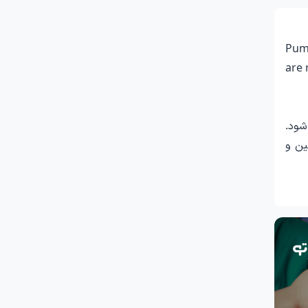
Pump
are 
شود.
تئین و