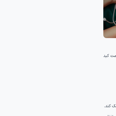
مت کبد
ک کند.