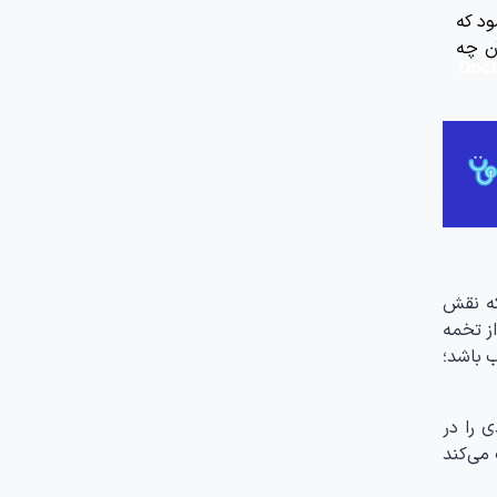
ود که
آن چه
که نقش
ز تخمه
ب باشد؛
 را در
می‌کند