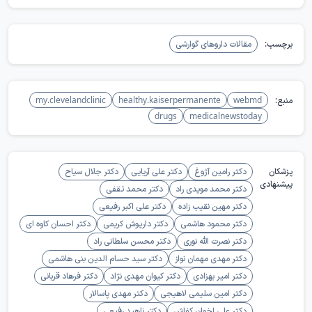
برچسب:
مقالات داروهای گوارشی
منبع:
webmd
healthy.kaiserpermanente
my.clevelandclinic
drugs
medicalnewstoday
پزشکان
دکتر رامین آژوغ
دکتر علی آریایی
دکتر جلال سیاح
پیشنهادی
دکتر محمد مویدی راد
دکتر محمد ثقفی
دکتر مهین نقیب زاده
دکتر علی اکبر رفیعی
دکتر محمود هاشمی
دکتر داریوش کریمی
دکتر احسان کاوه ای
دکتر نصرت الله نوری
دکتر محسن سلطانی راد
دکتر مهدی مهمان نواز
دکتر سید حسام الدین بنی هاشمی
دکتر امیر بهزادی
دکتر کیوان مهدی نژاد
دکتر فرهاد قربانی
دکتر امین سلیمی لاهیجی
دکتر مهدی پاسالار
دکتر علی اخوان کفاش
دکتر ناهید رفیعی