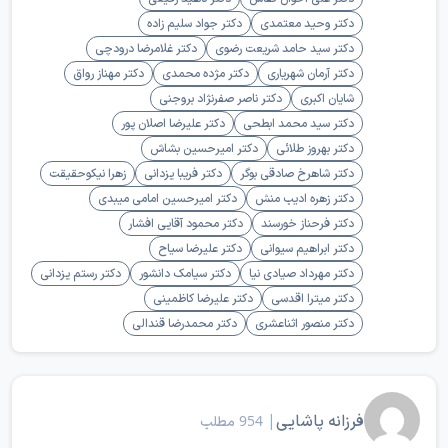
دکتر وحید معتمدی
دکتر جواد سلیم زاده
دکتر سید حامد شریعت رضوی
دکتر غلامرضا درودچی
دکتر آرمان شهریاری
دکتر مژده محمدی
دکتر مهناز رواق
شایان اکبری
دکتر ناصر صفرنژاد بروجنی
دکتر سید محمد ابطحی
دکتر علیرضا اصلان پور
دکتر بهروز طلائی
دکتر امیرحسین بشاش
دکتر شاهرخ صادقی بوگر
دکتر فریبا یزدانی
زهرا نیکوحقیقت
دکتر زهره ادیب منش
دکتر امیرحسین امامی میبدی
دکتر فرحناز خورسند
دکتر محمود آقایی افشار
دکتر ابراهیم سیوانی
دکتر علیرضا سیاح
دکتر مهرداد صیادی نیا
دکتر سیامک دانشور
دکتر رستم یزدانی
دکتر میترا اقدسی
دکتر علیرضا کاظمینی
دکتر منصور اثناعشری
دکتر محمدرضا قندالی
فرزانه پاشایی
|
954 مطلب