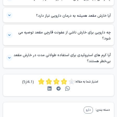
درمانی برای تسکین خارش مقعد هستند.
در مواردی که خارش مقعد در حدی است که خواب شب را مختل می‌کند و با
درمان‌های معمول علائم از بین نمی‌رود، باید حتما برای پیگیری بیشتر به
آیا خارش مقعد همیشه به درمان دارویی نیاز دارد؟
پزشک مراجعه کرد.
در بیشتر موارد می‌توان با رعایت بهداشت و تغییر رژیم غذایی و سبک زندگی،
چه دارویی برای خارش ناشی از عفونت قارچی مقعد توصیه می
بدون نیاز به مصرف دارو خارش مقعد را از بین برد. اما در صورتی که علت
شود؟
خارش عفونت، بواسیر یا انگل‌ها باشند حتما به درمان دارویی نیاز است.
داروهای ضد قارچ مانند داروی مبندازول و کلوتریمازول، بهترین داروهایی
آیا کرم های استروئیدی برای استفاده طولانی مدت در خارش مقعد
هستند که می‌توان برای رفع خارش مقعد ناشی از عفونت قارچی از آنها
بی‌خطر هستند؟
استفاده کرد.
کرم‌های استروئیدی خفیف را می‌توان برای مدت زمانی کوتاه برای درمان
خارش مقعد استفاده کرد. اما آنها نباید برای مدتی طولانی استفاده شوند، چرا
(4.1از5)
امتیاز شما به مقاله:
که ممکن است باعث نازک و حساس شدن پوست ناحیه مقعد شوند.
دسته بندی:
دارو