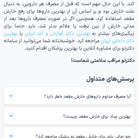
کند. با این حال مهم است که قبل از مصرف هر دارویی، به دنبال
علت خارش بود و بر اساس آن از بهترین داروها برای رفع خارش
مقعد استفاده کرد. همچنین اگر در صورت مصرف داروها بعد از
مدتی خارش از بین نرفت یا علائم بدتر شد، باید حتما برای
پیگیری‌های بیشتر به
بهترین دکتر گوارش و کبد ایران
یا
بهترین
دکتر داخلی ایران
مراجعه کرد. خوشبختانه شما می‌توانید از سامانه
دکترتو برای مشاوره آنلاین با بهترین پزشکان اقدام کنید.
دکترتو مراقب سلامتی شماست!
پرسش‌های متداول
آیا مصرف مداوم داروهای خارش مقعد خطر دارد؟
مصرف برخی از داروها مانند هیدروکورتیزون‌ها یا داروهای مسکن برای مدت
زمانی طولانی توصیه نمی‌شود و استفاده طولانی‌مدت آنها ممکن است
بهترین پماد برای خارش مقعد چیست؟
عوارض جدی ایجاد کند. برای مثال کورتیکواستروئیدها می‌توانند روی سلامت
بهترین پماد برای خارش مقعد بسته به علت آن متفاوت است. در کل داروهای
پوست ناحیه آسیب دیده اثر بگذارند.
ضد انگل، آنتی هموروئیدها و داروهای کورتیکواستروئیدی بهترین گزینه‌های
چه زمانی باید برای خارش مقعد به پزشک مراجعه کرد؟