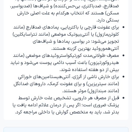
ضدقارچ، ضدباکتری، بی‌حس‌کننده) و شیاف‌ها (ضدبواسیر،
مسکن) هستند که انتخاب هرکدام به علت اصلی خارش
بستگی دارد.
برای عفونت قارچی یا باکتریایی، پمادهای ضدقارچ (مانند
کلوتریمازول) یا آنتی‌بیوتیک موضعی (مانند تتراسایکلین)
تجویز می‌شود؛ در بواسیر، پمادها و شیاف‌های
آنتی‌هموروئید بهترین گزینه هستند.
مصرف طولانی‌مدت کورتیکواستروئیدهای موضعی (مانند
هیدروکورتیزون) باعث آسیب دائمی پوست می‌شود و نباید
بیش از دو هفته استفاده شوند.
برای خارش ناشی از آلرژی، آنتی‌هیستامین‌های خوراکی
(مانند سیتریزین) و برای عفونت کرمک، داروهای ضدانگل
(مانند مبندازول) موثر هستند.
قبل از مصرف هر دارویی، تشخیص علت خارش توسط
پزشک ضروری است؛ اگر پس از درمان علائم ادامه یافت یا
بدتر شد، باید به متخصص گوارش یا داخلی مراجعه کرد.