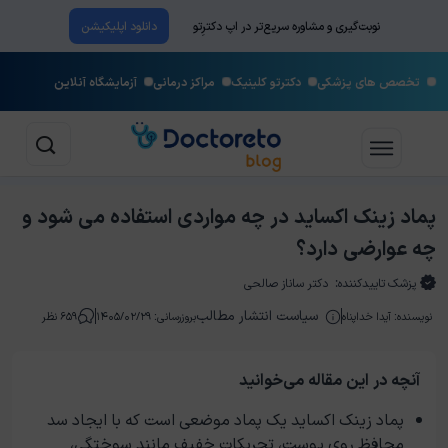
نوبت‌گیری و مشاوره سریع‌تر در اپ دکترِتو
دانلود اپلیکیشن
تخصص های پزشکی
دکترتو کلینیک
مراکز درمانی
آزمایشگاه آنلاین
پماد زینک اکساید در چه مواردی استفاده می شود و
چه عوارضی دارد؟
پزشک تاییدکننده:
دکتر ساناز صالحی
سیاست انتشار مطالب
نویسنده:
آیدا خداپناه
بروزرسانی: ۱۴۰۵/۰۲/۲۹
۶۵۹ نظر
آنچه در این مقاله می‌خوانید
پماد زینک اکساید یک پماد موضعی است که با ایجاد سد
محافظ روی پوست، تحریکات خفیف مانند سوختگی،