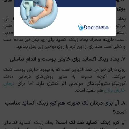
بوی عرق خوبه؟)
پماد ایپوزینک
خاصیت ضدمیکروبی دارد و با استفاده از آن
می‌توان باکتری‌های موجود در زیربغل را از بین برد. به همین دلیل
استفاده از زینک برای زیر بغل و
رفع بوی بد زیربغل
گزینه خوبی
است. طریقه مصرف پماد زینک اکسید برای زیر بغل نیز ساده است
و کافی است مقداری از این کرم را روی نواحی زیر بغل بمالید.
۷. پماد زینک اکساید برای خارش پوست و اندام تناسلی
روی دارای خواص ضد التهابی است که به بهبود خارش پوست کمک
می‌کند. اگرچه نسبت به سایر روش‌های درمانی مانند
کورتیکواستروئیدهای موضعی اثر کمتری دارد، اما برای
درمان
خارش واژن
هم مفید است.
۸. آیا برای درمان لک صورت هم کرم زینک اکساید مناسب
است؟
ایا کرم زینک اکساید ضد لک است؟
پماد زینک اکساید لک‌های
پوستی و جای جوش را به‌مرور از بین می‌برد. این کرم با تحریک