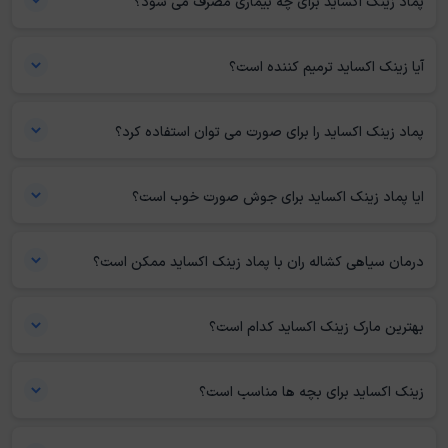
پماد زینک اکساید برای چه بیماری مصرف می شود؟
به روشنی پوست کمک می‌کند.
اگر عوامل تحریک‌کننده پوست ناشی از باکتری یا قارچ باشند، در موارد خفیف
می‌توان از زینک اکساید استفاده کرد. همچنین در سوختگی‌های جزئی و رفع
آیا زینک اکساید ترمیم کننده است؟
لکه‌های تیره پوست این کرم کاربرد دارد.
این کرم خاصیت ترمیم‌کنندگی دارد و می‌توان برای ترمیم زخم و سوختگی از
آن استفاده کرد. با استفاده از کرم زینک اکساید سرعت ترمیم زخم افزایش پیدا
پماد زینک اکساید را برای صورت می توان استفاده کرد؟
می‌کند.
آیا پماد زینک اکساید برای صورت خوب است؟
از پماد زینک اکساید می‌توان
روی پوست صورت هم استفاده کرد. شما می‌توانید کرم را کامل روی صورت
ایا پماد زینک اکساید برای جوش صورت خوب است؟
بزنید یا فقط در ناحیه آکنه‌ها از آن بمالید. اگر پوست حساسی دارید، بهتر است
این کرم خاصیت ترمیم‌کنندگی دارد و برای رفع جای جوش استفاده می‌شود.
از غلظت پایین کرم زینک اکساید استفاده کنید.
همچنین به دلیل خاصیت ضدباکتریایی هرگونه میکروب را در ناحیه آکنه‌ها از
درمان سیاهی کشاله ران با پماد زینک اکساید ممکن است؟
بین می‌برد.
اگر در این ناحیه دچار لکه‌های پوستی باشید، می‌توانید با استفاده از کرم
زینک اکساید سیاهی را از بین ببرید. اما اگر مشکل پوستی نداشته و فقط
بهترین مارک زینک اکساید کدام است؟
پوست شما تیره است، استفاده از پماد فایده‌ای ندارد.
برندهای مختلفی این دارو را تولید می‌کنند. از میان آنها
کرم زینک اکساید
مینو
و زینک اکساید فیروز طرف‌داران بیشتری دارند و رضایت از آنها بالا است.
زینک اکساید برای بچه ها مناسب است؟
برای کودکان به‌ویژه آسیب‌های ناشی از پوشک می‌توان از این کرم استفاده