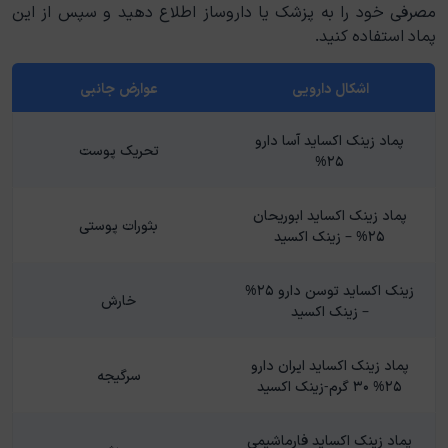
مصرفی خود را به پزشک یا داروساز اطلاع دهید و سپس از این
پماد استفاده کنید.
اشکال دارویی
عوارض جانبی
پماد زینک اکساید آسا دارو
تحریک پوست
۲۵%
پماد زینک اکساید ابوریحان
بثورات پوستی
۲۵% – زینک اکسید
زینک اکساید توسن دارو ۲۵%
خارش
– زینک اکسید
پماد زینک اکساید ایران دارو
سرگیجه
۲۵% ۳۰ گرم-زینک اکسید
پماد زینک اکساید فارماشیمی