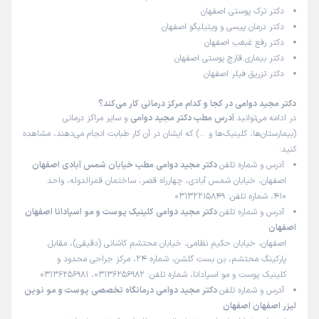
دکتر ترک پوستی اصفهان
این پزشک را پیشنهاد میکنم
دکتر درمان پیسی و ویتیلیگو اصفهان
زمان انتظار:
بیش از 90 دقیقه
دکتر رفع غبغب اصفهان
دکتر بیماری قارچ پوستی اصفهان
عالی
دکتر تزریق فیلر اصفهان
علت مراجعه:
درمان ریزش مو و مشکلات مرتبط با پوست سر
دکتر مجید دوامی در کجا و کدام مرکز درمانی کار می‌کند؟
در ادامه می‌توانید
آدرس مطب دکتر مجید دوامی
و سایر مراکز درمانی
(بیمارستان‌ها، کلینیک‌ها و …) که ایشان در آن کار طبابت انجام می‌دهند، مشاهده
کاربر دکترتو
نوبت مطب از دکترتو
)
1405/04/20
(
کنید:
آدرس و شماره تلفن
دکتر مجید دوامی مطب خیابان شمس آبادی اصفهان
این پزشک را پیشنهاد میکنم
اصفهان، خیابان شمس آبادی، چهارراه قصر، ساختمان قمرالدوله، واحد
زمان انتظار:
0-15 دقیقه
۴۱۰، شماره تلفن: 03132215849
آدرس و شماره تلفن
دکتر مجید دوامی کلینیک پوست و مو اسپادانا اصفهان
خوب بود
اصفهان
اصفهان، خیابان حکیم نظامی، خیابان محتشم کاشانی (دقیقی)، مقابل
علت مراجعه:
درمان ریزش مو و مشکلات مرتبط با پوست سر
پارکینگ محتشم، بن بست گلشن، شماره 24، مرکز جراحی محدود و
کلینیک پوست و مو اسپادانا، شماره تلفن: 03136256982، 03136256981
کاربر دکترتو
نوبت مطب از دکترتو
آدرس و شماره تلفن
دکتر مجید دوامی درمانگاه تخصصی پوست و مو نوین
)
1405/04/17
(
لیزر اصفهان اصفهان