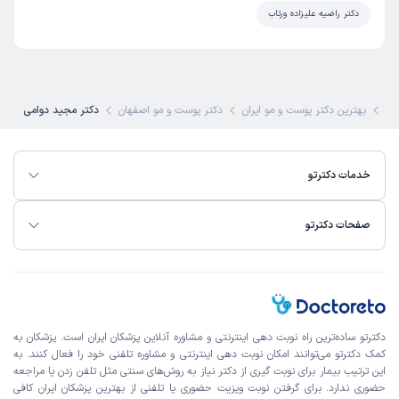
مطب هم تمیز خوب
دکتر راضیه علیزاده ورتاب
علت مراجعه:
درمان بیماری‌های پوستی (مانند اگزما، پسوریازیس، درماتیت)
شهناز
نوبت مطب از دکترتو
)
1405/03/04
(
کی
بهترین دکتر پوست و مو ایران
دکتر پوست و مو اصفهان
دکتر مجید دوامی
این پزشک را پیشنهاد میکنم
زمان انتظار:
0-15 دقیقه
خدمات دکترتو
عالی بود
صفحات دکترتو
علت مراجعه:
درمان بیماری‌های پوستی (مانند اگزما، پسوریازیس، درماتیت)
محمدرضا
نوبت مطب از دکترتو
)
1405/03/04
(
این پزشک را پیشنهاد میکنم
دکترتو ساده‌ترین راه نوبت‌ دهی اینترنتی و مشاوره آنلاین پزشکان ایران است. پزشکان به
کمک دکترتو می‌توانند امکان نوبت دهی اینترنتی و مشاوره تلفنی خود را فعال کنند. به
زمان انتظار:
45-90 دقیقه
این ترتیب بیمار برای نوبت گیری از دکتر نیاز به روش‌های سنتی مثل تلفن زدن یا مراجعه
پزشک بسیار متبحر و خوش اخلاق.عالیییی
حضوری ندارد. برای گرفتن نوبت ویزیت حضوری یا تلفنی از بهترین پزشکان ایران کافی