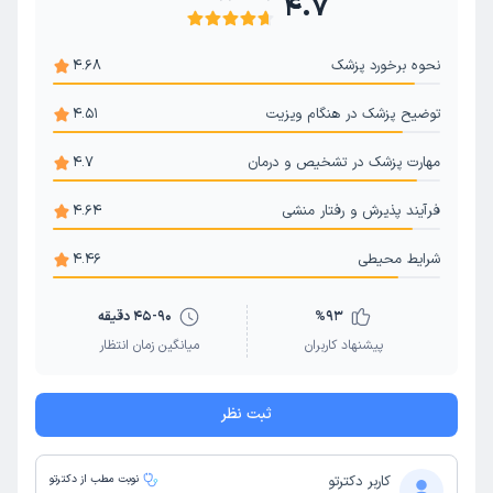
4.7
نحوه برخورد پزشک
4.68
توضیح پزشک در هنگام ویزیت
4.51
مهارت پزشک در تشخیص و درمان
4.7
فرآیند پذیرش و رفتار منشی
4.64
شرایط محیطی
4.46
93
%
45-90 دقیقه
پیشنهاد کاربران
میانگین زمان انتظار
ثبت نظر
کاربر دکترتو
نوبت مطب از دکترتو