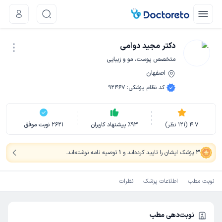
دکتر مجید دوامی
متخصص پوست، مو و زیبایی
اصفهان
نوبت اینترنتی
کد نظام پزشکی
:
92467
4.7
(
121
نظر)
93
٪
پیشنهاد کاربران
2621
نوبت موفق
3
پزشک ایشان را تایید کرده‌اند
و
1
توصیه نامه نوشته‌اند
.
نوبت مطب
اطلاعات پزشک
نظرات
نوبت‌دهی مطب