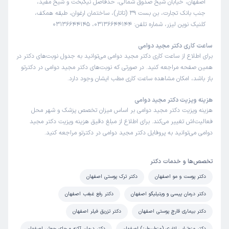
اصفهان، خیابان شیخ صدوق شمالی، حدفاصل نیکبخت و شیخ مفید،
این پزشک را پیشنهاد میکنم
جنب بانک تجارت، بن بست 39 (تاتار)، ساختمان ارغوان، طبقه همکف،
زمان انتظار:
15-45 دقیقه
کلنیک نوین لیزر، شماره تلفن: 03136644144، 03136644145
عالی
ساعت کاری دکتر مجید دوامی
برای اطلاع از ساعت کاری دکتر مجید دوامی می‌توانید به جدول نوبت‌های دکتر در
علت مراجعه:
درمان عفونت‌های قارچی و ویروسی پوست
همین صفحه مراجعه کنید. در صورتی که نوبت‌های دکتر مجید دوامی در دکترتو
باز باشد، امکان مشاهده ساعت کاری مطب ایشان وجود دارد.
سیدرضا
نوبت مطب از دکترتو
)
1405/04/17
(
هزینه ویزیت دکتر مجید دوامی
هزینه ویزیت دکتر مجید دوامی بر اساس میزان تخصص پزشک و شهر محل
این پزشک را پیشنهاد میکنم
فعالیت‌اش تغییر می‌کند. برای اطلاع از مبلغ دقیق هزینه ویزیت دکتر مجید
زمان انتظار:
15-45 دقیقه
دوامی می‌توانید به پروفایل دکتر مجید دوامی در دکترتو مراجعه کنید.
عالی و با بیمه ها قرارداد ندارن خوب نیست
تخصص‌ها و خدمات دکتر
علت مراجعه:
درمان بیماری‌های پوستی (مانند اگزما، پسوریازیس، درماتیت)
دکتر پوست و مو اصفهان
دکتر ترک پوستی اصفهان
دکتر درمان پیسی و ویتیلیگو اصفهان
دکتر رفع غبغب اصفهان
پگاه
نوبت مطب از دکترتو
)
1405/03/20
(
دکتر بیماری قارچ پوستی اصفهان
دکتر تزریق فیلر اصفهان
این پزشک را پیشنهاد میکنم
دکتر مزوتراپی لاغری (مزولیپولیز) اصفهان
دکتر درمان آکنه و جای جوش اصفهان