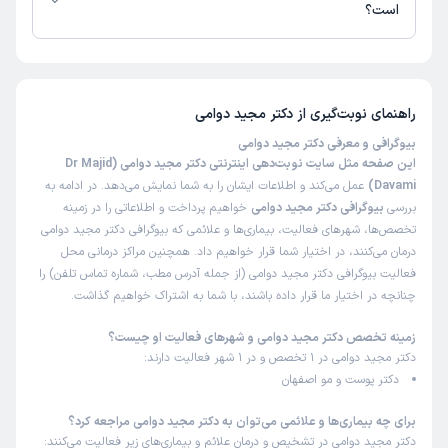
است؟
(
1405/04/24
)
این پزشک را پیشنهاد میکنم
تا کنون 121 نفر به دکتر مجید دوامی رای داده‌اند. میانگین امتیازی دکتر مجید
دوامی 5 از 5 است.
زمان انتظار:
15-45 دقیقه
خوب بود
راهنمای نوبت‌گیری از
دکتر مجید دوامی
علت مراجعه:
بیوگرافی و معرفی دکتر مجید دوامی
درمان عفونت‌های قارچی و ویروسی پوست
این صفحه مثل سایت نوبت‌دهی اینترنتی دکتر مجید دوامی (Dr Majid
Davami)
عمل می‌کند و اطلاعات ایشان را به شما نمایش می‌دهد. در ادامه به
کاربر دکترتو
نوبت مطب از دکترتو
بررسی
بیوگرافی دکتر مجید دوامی
خواهیم پرداخت و اطلاعاتی را در زمینه
)
1405/04/24
(
تخصص‌ها، شهرهای فعالیت، بیماری‌ها و علائمی که بیوگرافی دکتر مجید دوامی
درمان می‌کنند، در اختیار شما قرار خواهیم داد. همچنین مراکز درمانی محل
این پزشک را پیشنهاد میکنم
فعالیت بیوگرافی دکتر مجید دوامی (از جمله آدرس مطب، شماره تماس تلفن) را
زمان انتظار:
بیش از 90 دقیقه
چنانچه در اختیار ما قرار داده باشند، با شما به اشتراک خواهیم گذاشت.
‌‌‌پیشنهاد میکنم
زمینه تخصص دکتر مجید دوامی و شهرهای فعالیت او چیست؟
دکتر مجید دوامی در 1 تخصص و در 1 شهر فعالیت دارند:
علت مراجعه:
درمان آکنه و جای جوش
دکتر پوست و مو اصفهان
محمد مهدی
نوبت مطب از دکترتو
برای چه بیماری‌ها و علائمی می‌توان به دکتر مجید دوامی مراجعه کرد؟
)
1405/04/21
(
دکتر مجید دوامی در تشخیص و درمان علائم و بیماری‌های زیر فعالیت می‌کنند: