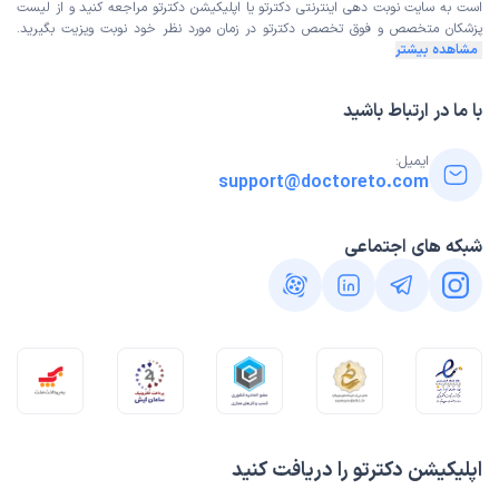
است به
سایت نوبت دهی اینترنتی
دکترتو یا اپلیکیشن دکترتو مراجعه کنید و از
لیست
علت مراجعه:
مشاوره برای بهبود کیفیت پوست و استفاده از محصولات مراقبتی
پزشکان متخصص و فوق تخصص
دکترتو در زمان مورد نظر خود نوبت ویزیت بگیرید.
مشاهده بیشتر
ناهید
نوبت مطب از دکترتو
با ما در ارتباط باشید
)
1405/02/30
(
این پزشک را پیشنهاد میکنم
ایمیل:
support@doctoreto.com
زمان انتظار:
15-45 دقیقه
خداحفظ کنه دکتر و منشی رو که همچین صبور وخوش برخورد
شبکه های اجتماعی
هستن،محیط مطب هم تنیز وخوب
علت مراجعه:
درمان بیماری‌های پوستی (مانند اگزما، پسوریازیس، درماتیت)
الهام
نوبت مطب از دکترتو
)
1405/02/30
(
این پزشک را پیشنهاد میکنم
زمان انتظار:
15-45 دقیقه
اپلیکیشن دکترتو را دریافت کنید
عالی