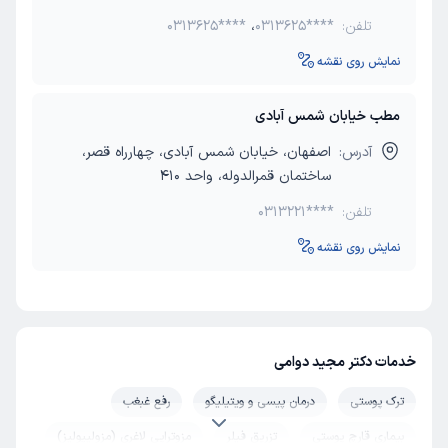
تلفن:
0313625****
،
0313625****
نمایش روی نقشه
مطب خیابان شمس آبادی
آدرس:
اصفهان، خیابان شمس آبادی، چهارراه قصر،
ساختمان قمرالدوله، واحد ۴۱۰
تلفن:
0313221****
نمایش روی نقشه
خدمات دکتر مجید دوامی
ترک پوستی
درمان پیسی و ویتیلیگو
رفع غبغب
بیماری قارچ پوستی
تزریق فیلر
مزوتراپی لاغری (مزولیپولیز)