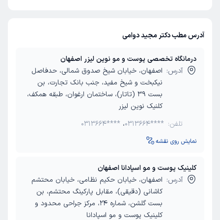
آدرس مطب دکتر مجید دوامی
درمانگاه تخصصی پوست و مو نوین لیزر اصفهان
آدرس:
اصفهان، خیابان شیخ صدوق شمالی، حدفاصل
نیکبخت و شیخ مفید، جنب بانک تجارت، بن
بست 39 (تاتار)، ساختمان ارغوان، طبقه همکف،
کلنیک نوین لیزر
تلفن:
0313664****
،
0313664****
نمایش روی نقشه
کلینیک پوست و مو اسپادانا اصفهان
آدرس:
اصفهان، خیابان حکیم نظامی، خیابان محتشم
کاشانی (دقیقی)، مقابل پارکینگ محتشم، بن
بست گلشن، شماره 24، مرکز جراحی محدود و
کلینیک پوست و مو اسپادانا