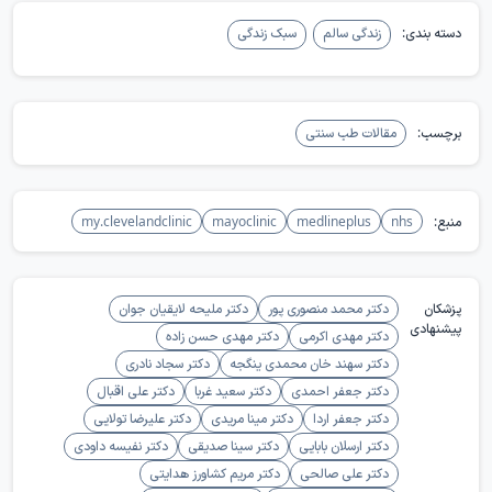
دسته بندی:
زندگی سالم
سبک زندگی
برچسب:
مقالات طب سنتی
منبع:
nhs
medlineplus
mayoclinic
my.clevelandclinic
پزشکان
دکتر محمد منصوری پور
دکتر ملیحه لایقیان جوان
پیشنهادی
دکتر مهدی اکرمی
دکتر مهدی حسن زاده
دکتر سهند خان محمدی ینگجه
دکتر سجاد نادری
دکتر جعفر احمدی
دکتر سعید غربا
دکتر علی اقبال
دکتر جعفر اردا
دکتر مینا مریدی
دکتر علیرضا تولایی
دکتر ارسلان بابایی
دکتر سینا صدیقی
دکتر نفیسه داودی
دکتر علی صالحی
دکتر مریم کشاورز هدایتی