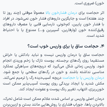
خون) ضروری است.
اثر حجامت برای
درمان فشارخون بالا
معمولاً موقتی (چند روز تا
چند هفته) است و جایگزین داروهای فشار خون نمی‌شود. در افراد
با فشار خون پایین، کم‌خونی، نارسایی قلبی یا مصرف داروهای
رقیق‌کننده خون (وارفارین، آسپیرین و…) ممنوع یا با احتیاط
شدید است.
۴. حجامت ساق پا برای واریس خوب است؟
حجامت ساق پا درمان واریس نیست و نباید بادکش یا خراش
مستقیما روی رگ‌های برجسته، پوست نازک یا زخم وریدی انجام
شود. واریس زمانی شکل می‌گیرد که دریچه‌های سیاهرگی عملکرد
مناسبی نداشته باشند و خون در رگ‌های سطحی پا جمع شود.
درمان واریس پا با حجامت
دریچه آسیب‌دیده رگ را ترمیم نمی‌کند.
مکش شدید یا ایجاد بریدگی روی پوست آسیب‌پذیر ممکن است
خون‌ریزی، التهاب، تغییر رنگ پوست و عفونت ایجاد کند.
درمان اصلی واریس بر اساس شدت علائم ممکن است شامل تحرک،
بالابردن پاها، جوراب فشاری یا روش‌هایی مانند بستن و ازبین‌بردن