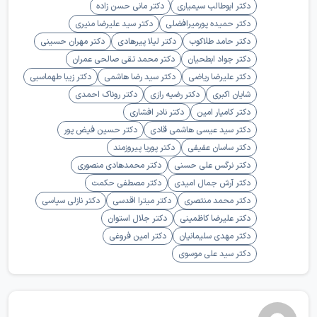
دکتر ابوطالب سیمیاری
دکتر مانی حسن زاده
دکتر حمیده پورمیرافضلی
دکتر سید علیرضا منیری
دکتر حامد طلاکوب
دکتر لیلا پیرهادی
دکتر مهران حسینی
دکتر جواد ابطحیان
دکتر محمد تقی صالحی عمران
دکتر علیرضا ریاضی
دکتر سید رضا هاشمی
دکتر زیبا طهماسبی
شایان اکبری
دکتر رضیه رازی
دکتر روناک احمدی
دکتر کامیار امین
دکتر نادر افشاری
دکتر سید عیسی هاشمی قادی
دکتر حسین فیض پور
دکتر ساسان عفیفی
دکتر پوریا پیروزمند
دکتر نرگس علی حسنی
دکتر محمدهادی منصوری
دکتر آرش جمال امیدی
دکتر مصطفی حکمت
دکتر محمد منتصری
دکتر میترا اقدسی
دکتر نازلی سپاسی
دکتر علیرضا کاظمینی
دکتر جلال استوان
دکتر مهدی سلیمانیان
دکتر امین فروغی
دکتر سید علی موسوی