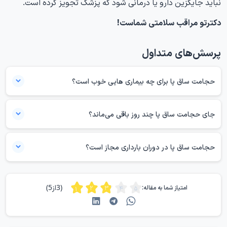
نباید جایگزین دارو یا درمانی شود که پزشک تجویز کرده است.
دکترتو مراقب سلامتی شماست!
پرسش‌های متداول
حجامت ساق پا برای چه بیماری هایی خوب است؟
بیماری مشخصی وجود ندارد که درمان آن با حجامت ساق پا به‌طور قطعی
اثبات شده باشد. برخی مطالعات حجامت را برای کاهش کوتاه‌مدت دردهای
جای حجامت ساق پا چند روز باقی می‌ماند؟
عضلانی‌اسکلتی بررسی کرده‌اند؛ اما نتایج آن‌ها درمان سیاتیک، واریس، فشار
اثر گرد بادکش معمولا چند روز تا حدود ۲ هفته باقی می‌ماند. مدت بهبود به
خون یا اختلالات قاعدگی را ثابت نمی‌کند.
شدت مکش، ویژگی پوست و مصرف داروهای رقیق‌کننده خون وابسته است.
حجامت ساق پا در دوران بارداری مجاز است؟
خراش‌های حجامت تر نیز باید به‌تدریج بسته شوند. افزایش درد، قرمزی،
ایمنی حجامت ساق پا در بارداری به‌خوبی بررسی نشده است؛ بنابراین انجام
تورم یا ترشح نشانه طبیعی بهبود نیست.
آن بدون تأیید پزشک توصیه نمی‌شود. بارداری می‌تواند احتمال کم‌خونی،
(3از5)
امتیاز شما به مقاله:
سرگیجه و واریس را افزایش دهد. ورم یا درد یک‌طرفه ساق در بارداری نیز باید
فوری بررسی شود؛ زیرا ممکن است نشانه لخته خون باشد.