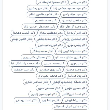
دکتر علی رکنی
دکتر مسعود شایسته آذر
دکتر سید مسعود هاشمی زاده
دکتر امیر رستمی
دکتر سید میلاد رنجبر
دکتر افشین طاهری اعظم
دکتر مرتضی فرشچیان
دکتر محمد قیصری
دکتر وحید گل بوئی نژاد
دکتر محمدعلی حسین نژاد
دکتر امیر کریم نیا
دکتر مصطفی نیکنام
دکتر فرشید دهخدا
دکتر اسماعیل روزبهانی
دکتر سعید پناهی
دکتر افشین بهنام
دکتر یونس مهری
دکتر امیررضا بیدخوری
دکتر محمدرضا کبیری زاده
دکتر محمد رستگار
دکتر فرزین سلطان محمدلو
دکتر مصطفی خلیلی پور
دکتر علی بهاری
دکتر محمد حبیبی
دکتر محمد رضا لطفی نیا
دکتر وحید مجریان
دکتر بهروز صفدریان
دکتر سینا حقیقت
دکتر پویا مشکدار
دکتر محمد زارعی نژاد
دکتر نصرالله جمشیدی گوهری
دکتر اسماعیل شکری
دکتر حسین ظهوری
دکتر مصطفی علوی
دکتر احمد غیورکاظمی
دکتر امیرحسین زابلیان
دکتر علیرضا فروغی
دکتر مهرآسا آوری
دکتر احمد یوسفی
دکتر مجتبی شریفی اصفهانی