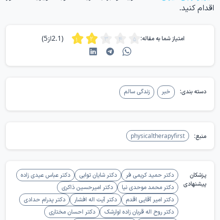
اقدام کنید.
(2.1از5)
امتیاز شما به مقاله:
دسته بندی:
خبر
زندگی سالم
منبع:
physicaltherapyfirst
پزشکان
دکتر حمید کریمی فر
دکتر شایان توابی
دکتر عباس عیدی زاده
پیشنهادی
دکتر محمد موحدی نیا
دکتر امیرحسین ذاکری
دکتر امیر آقایی اقدم
دکتر آیت اله افشار
دکتر پدرام حدادی
دکتر روح اله قربان زاده اوارشک
دکتر احسان مختاری