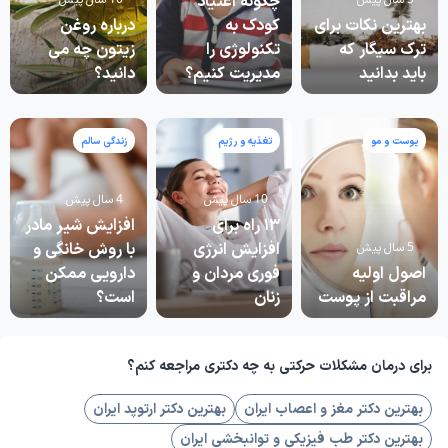
بهترین نکات برای
کودک به
درباره روغن
ترک سیگار که
تکنولوژی را
زیتون چه می
باید بدانید
مدیریت کنیم؟
دانید؟
پوست و مو
تغذیه و رژیم
زندگی سالم
10 سال پیش
4 سال پیش
۱۳ راه برای
افزایش شیر مادر
افزایش انرژی
با روش خانگی و
5 سال پیش
اصول اولیه
فوری مردان و
دارویی ممکن
مراقبت از پوست
زنان
است؟
برای درمان مشکلات حرکتی به چه دکتری مراجعه کنم؟
بهترین دکتر مغز و اعصاب ایران
بهترین دکتر ارتوپد ایران
بهترین دکتر طب فیزیکی و توانبخشی ایران