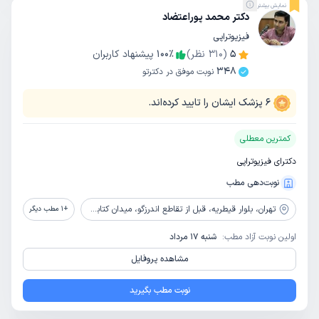
نمایش بیشتر
دکتر محمد پوراعتضاد
فیزیوتراپی
5
(
310
نظر)
٪
100
پیشنهاد کاربران
348
نوبت موفق در دکترتو
6
پزشک ایشان را تایید کرده‌اند.
کمترین معطلی
دکترای فیزیوتراپی
نوبت‌دهی مطب
تهران،
بلوار قیطریه، قبل از تقاطع اندرزگو، میدان کتابی، کوچه نامی، پلاک 6 ، طبقه همکف، واحد 49
+
1
مطب دیگر
اولین نوبت آزاد مطب:
شنبه 17 مرداد
مشاهده پروفایل
نوبت مطب بگیرید