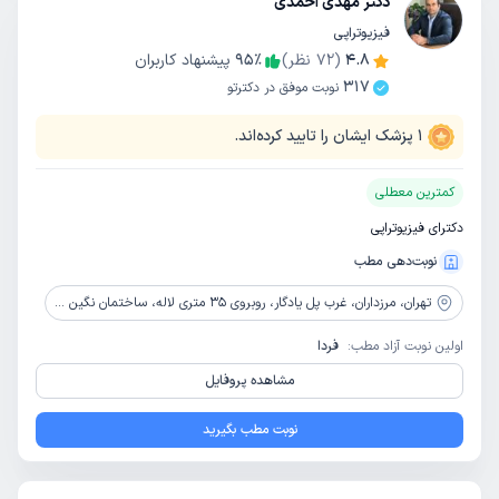
دکتر مهدی احمدی
فیزیوتراپی
4.8
(
72
نظر)
٪
95
پیشنهاد کاربران
317
نوبت موفق در دکترتو
1
پزشک ایشان را تایید کرده‌اند.
کمترین معطلی
دکترای فیزیوتراپی
نوبت‌دهی مطب
تهران،
مرزداران، غرب پل یادگار، روبروی 35 متری لاله، ساختمان نگین آسمان، باوک b طبقه دو واحد 7
اولین نوبت آزاد مطب:
فردا
مشاهده پروفایل
نوبت مطب بگیرید