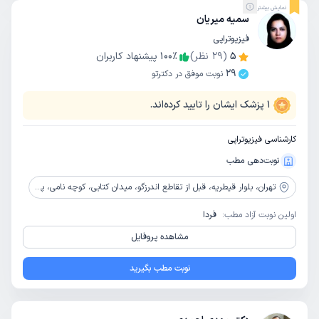
نمایش بیشتر
سمیه میریان
فیزیوتراپی
5
(
29
نظر)
٪
100
پیشنهاد کاربران
29
نوبت موفق در دکترتو
1
پزشک ایشان را تایید کرده‌اند.
کارشناسی فیزیوتراپی
نوبت‌دهی مطب
تهران،
بلوار قیطریه، قبل از تقاطع اندرزگو، میدان کتابی، کوچه نامی، پلاک 6 ، طبقه همکف، واحد 49
اولین نوبت آزاد مطب:
فردا
مشاهده پروفایل
نوبت مطب بگیرید