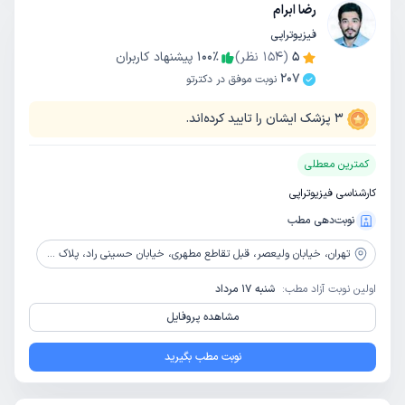
رضا ابرام
فیزیوتراپی
5
(
154
نظر)
٪
100
پیشنهاد کاربران
207
نوبت موفق در دکترتو
3
پزشک ایشان را تایید کرده‌اند.
کمترین معطلی
کارشناسی فیزیوتراپی
نوبت‌دهی مطب
تهران،
خیابان ولیعصر، قبل تقاطع مطهری، خیابان حسینی راد، پلاک 48، ساختمان رادکام، واحد همکف
اولین نوبت آزاد مطب:
شنبه 17 مرداد
مشاهده پروفایل
نوبت مطب بگیرید