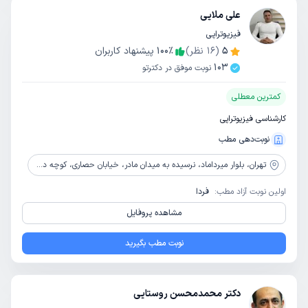
علی ملایی
فیزیوتراپی
5
(
16
نظر)
٪
100
پیشنهاد کاربران
103
نوبت موفق در دکترتو
کمترین معطلی
کارشناسی فیزیوتراپی
نوبت‌دهی مطب
تهران،
بلوار میرداماد، نرسیده به میدان مادر، خیابان حصاری، کوچه دوم، پلاک 39، طبقه سوم، واحد 5
اولین نوبت آزاد مطب:
فردا
مشاهده پروفایل
نوبت مطب بگیرید
دکتر محمدمحسن روستایی