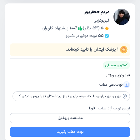
مریم جعفرپور
فیزیوتراپی
5
(
53
نظر)
٪
100
پیشنهاد کاربران
55
نوبت موفق در دکترتو
1
پزشک ایشان را تایید کرده‌اند.
کمترین معطلی
فیزیوتراپی ورزشی
نوبت‌دهی مطب
تهران،
تهرانپارس، فلکه سوم، پایین تر از بیمارستان تهرانپارس، نبش کوچه علیدوستی (190 غربی)، پلاک 326، طبقه 3، واحد 5، فیزیوتراپی ویرا
اولین نوبت آزاد مطب:
فردا
مشاهده پروفایل
نوبت مطب بگیرید