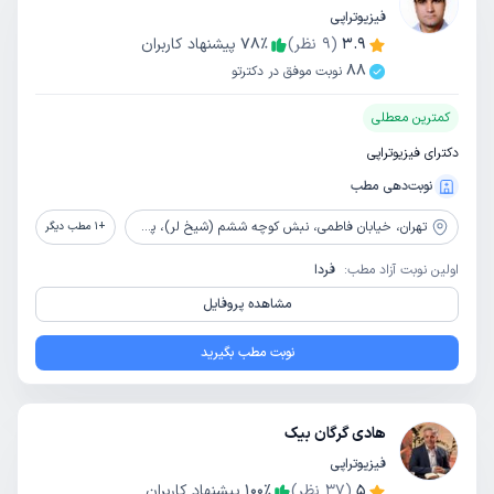
فیزیوتراپی
3.9
(
9
نظر)
٪
78
پیشنهاد کاربران
88
نوبت موفق در دکترتو
کمترین معطلی
دکترای فیزیوتراپی
نوبت‌دهی مطب
تهران،
خیابان فاطمی، نبش کوچه ششم (شیخ لر)، پلاک136، بالای بانک مسکن، طبقه 3، واحد15
+
1
مطب دیگر
اولین نوبت آزاد مطب:
فردا
مشاهده پروفایل
نوبت مطب بگیرید
هادی گرگان بیک
فیزیوتراپی
5
(
37
نظر)
٪
100
پیشنهاد کاربران