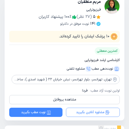
مریم منطقیان
فیزیوتراپی
5
(
27
نظر)
٪
100
پیشنهاد کاربران
141
نوبت موفق در دکترتو
10
پزشک ایشان را تایید کرده‌اند.
کمترین معطلی
کارشناسی ارشد فیزیوتراپی
نوبت‌دهی مطب
مشاوره‌ تلفنی
تهران،
تهرانسر، بلوار تهرانسر، نبش خیابان 22 ( شهید اسدی )، ساختمان امیر، طبقه اول، واحد 7
اولین نوبت آزاد مطب:
فردا
مشاهده پروفایل
مشاوره آنلاین بگیرید
نوبت مطب بگیرید
نمایش بیشتر