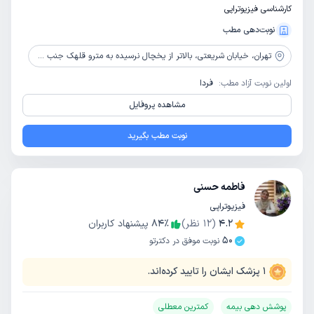
کارشناسی فیزیوتراپی
نوبت‌دهی مطب
تهران،
خیابان شریعتی، بالاتر از یخچال نرسیده به مترو قلهک جنب خانه درسا، ساختمان پزشکان سبز قلهک، پلاک 1495، طبقه اول
اولین نوبت آزاد مطب:
فردا
مشاهده پروفایل
نوبت مطب بگیرید
فاطمه حسنی
فیزیوتراپی
4.2
(
12
نظر)
٪
84
پیشنهاد کاربران
50
نوبت موفق در دکترتو
1
پزشک ایشان را تایید کرده‌اند.
پوشش دهی بیمه
کمترین معطلی