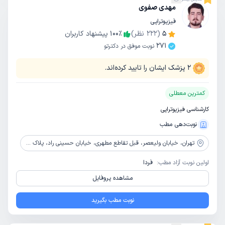
مهدی صفوی
فیزیوتراپی
5
(
222
نظر)
٪
100
پیشنهاد کاربران
271
نوبت موفق در دکترتو
2
پزشک ایشان را تایید کرده‌اند.
کمترین معطلی
کارشناسی فیزیوتراپی
نوبت‌دهی مطب
تهران،
خیابان ولیعصر، قبل تقاطع مطهری، خیابان حسینی راد، پلاک 48، ساختمان رادکام، واحد همکف
اولین نوبت آزاد مطب:
فردا
مشاهده پروفایل
نوبت مطب بگیرید