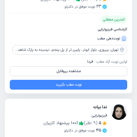
23
نوبت موفق در دکترتو
کمترین معطلی
کارشناسی فیزیوتراپی
نوبت‌دهی مطب
تهران،
پیروزی، بلوار ابوذر، پایین تر از پل پنجم، نرسیده به پارک شاهد، پلاک 262، طبقه 2
اولین نوبت آزاد مطب:
فردا
مشاهده پروفایل
نوبت مطب بگیرید
ندا بیات
فیزیوتراپی
5
(
9
نظر)
٪
100
پیشنهاد کاربران
45
نوبت موفق در دکترتو