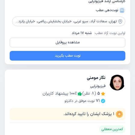
کارشناسی ارشد فیزیوتراپی
نوبت‌دهی مطب
تهران،
سعادت آباد، سرو غربی، خیابان بخشایش ریاضی، خیابان پانزدهم غربی، روبروی بیمارستان عرفان، پلاک 13، طبقه همکف، واحد 1
اولین نوبت آزاد مطب:
شنبه 17 مرداد
مشاهده پروفایل
نوبت مطب بگیرید
نگار مومنی
فیزیوتراپی
5
(
8
نظر)
٪
100
پیشنهاد کاربران
71
نوبت موفق در دکترتو
1
پزشک ایشان را تایید کرده‌اند.
کمترین معطلی