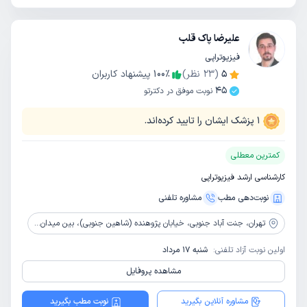
علیرضا پاک قلب
فیزیوتراپی
5
(
23
نظر)
٪
100
پیشنهاد کاربران
45
نوبت موفق در دکترتو
1
پزشک ایشان را تایید کرده‌اند.
کمترین معطلی
کارشناسی ارشد فیزیوتراپی
نوبت‌دهی مطب
مشاوره‌ تلفنی
تهران،
جنت آباد جنوبی، خیابان پژوهنده (شاهین جنوبی)، بین میدان آتش نشانی و چهارراه لاله، نبش کوچه قماشی، پلاک 34، طبقه سوم
اولین نوبت آزاد تلفنی:
شنبه 17 مرداد
مشاهده پروفایل
مشاوره آنلاین بگیرید
نوبت مطب بگیرید