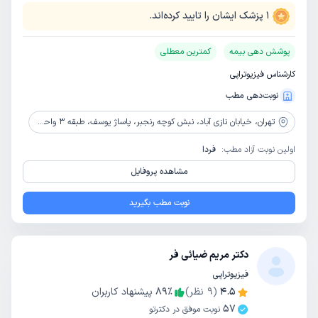
1
پزشک ایشان را تایید کرده‌اند.
پوشش دهی بیمه
کمترین معطلی
کارشناس فیزیوتراپی
نوبت‌دهی مطب
تهران،
خیابان نازی آباد، نبش کوچه رنجبر، پاساژ یوسف، طبقه 3 واحد 38
اولین نوبت آزاد مطب:
فردا
مشاهده پروفایل
نوبت مطب بگیرید
دکتر مریم ضیائی فر
فیزیوتراپی
4.5
(
9
نظر)
٪
89
پیشنهاد کاربران
57
نوبت موفق در دکترتو