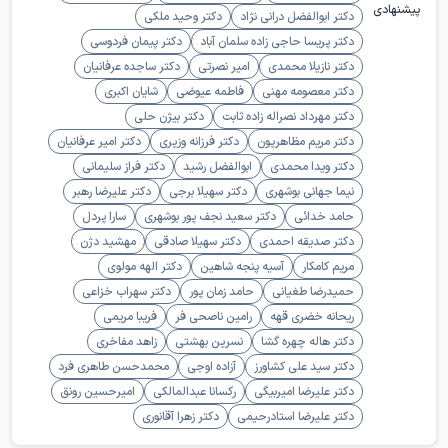
پیشنهادی
دکتر ابوالفضل درانی نژاد
دکتر وحید ملکی
دکتر پریسا حاجی زاده سلمان آباد
دکتر پیمان فردوسی
دکتر نازیلا محمدی
امیر نصرتی
دکتر ساجده عرفانیان
دکتر معصومه مهنی
فاطمه عیوضی
شایان اکبری
دکتر مهرداد نصراله زاده ثابت
دکتر بیژن حلی
دکتر مریم مظاهریون
دکتر فرزانه وزیری
دکتر امیر عرفانیان
دکتر ویدا محمدی
ابوالفضل رشید
دکتر فراز سلیمانی
نیما جهانی بوشهری
دکتر سهیلا برجی
دکتر علیرضا رهبر
حامد خدائی
دکتر سعید نجف پور بوشهری
سارا پردل
دکتر صدیقه احمدی
دکتر سهیلا صادقی
مهشید دژن
مریم کامکار
آسیه پنجه شاهین
دکتر الهه مولوی
حمیدرضا طغیانی
حامد زمان پور
دکتر سهراب خزاعی
ریحانه خضری قهه
رامین ناصحی فر
فریبا مریمی
دکتر هاله چهره گشا
نسرین بهشتی
زاهد مفاخری
دکتر سید علی کشاورز
آزاده اوجی
محمدحسن طاهری فرد
دکتر علیرضا امیربیگی
رکسانا عبدالمالکی
امیرحسین رونق
دکتر علیرضا استادرحیمی
دکتر زهرا آقانوری