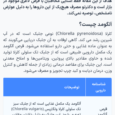
هدف از این مقاله فقط آشنایی مخاطبان با قرص لاغری موجود در
بازار است و دکترتو مصرف هیچ‌یک از این داروها را به دلیل عوارض
نامشخص، توصیه نمی‌کند.
آلگومد چیست؟
کلرلا (Chlorella pyrenoidosa) نوعی جلبک است که در آب
شیرین رشد می کند. گاهی اوقات به آن جلبک دریایی می‌گویند که
به عنوان ماده غذایی و حتی دارو استفاده می‌شود. قرص آلگومد
یک مکمل دارویی طبیعی است که از جلبک تک سلولی کلرلا تولید
شده و حاوی مقادیر بالای پروتین، ویتامین‌ها و املاح معدنی
است. این جلبک برای مقاصد درمانی زیادی از جمله کاهش و کنترل
وزن، درمان دیابت و کبد چرب تجویز و مصرف می‌شود.
شناسنامه
توضیحات
دارویی
آلگومد یک مکمل غذایی است که از جلبک سبز
قرص
تک سلولی کلرلا ولگاریس (Chlorella vulgaris)
آلگومد
تهیه می‌شود. این جلبک به دلیل داشتن مقادیر