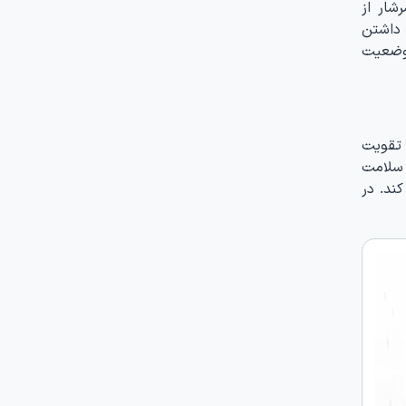
شار از
رند. موز نیز با داشتن
 وضعیت
 تقویت
 به سلامت
د. در