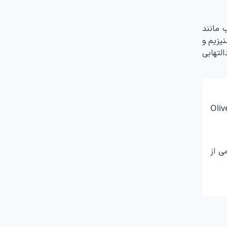
 مانند
ز منیزیم و
لتهابی
Oliv
ی از