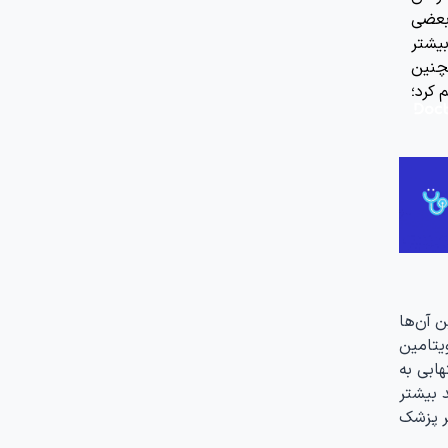
بعضی
بیشتر
چنین
 کرد؛
ب دارند. ویتامین D یکی از مهم‌ترین آن‌ها
یتامین
د. ویتامین C با خاصیت ضدالتهابی به
 بیشتر
ر پزشک