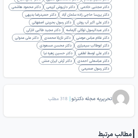
دکتر مجتبی خادمی
دکتر داریوش کریمی
دکتر محمود هاشمی
دکتر پریسا حاجی زاده سلمان آباد
دکتر حمیدرضا بدیهی
دکتر علی اکبر آب روش
دکتر رسول بحرینی اصفهانی
دکتر عبدالرسول توکلی گارماسه
دکتر مجید طالبی انارکی
دکتر غلام عباس مومنی
دکتر نازیلا محمدی
دکتر علی عدولی
دکتر ابوطالب سیمیاری
دکتر محسن مسعودی
دکتر علی اوسط لطفی
دکتر حسین زهره نیا
دکتر عباسعلی احمدی
دکتر آرش ایران منش
دکتر رسول صمیمی
تحریریه مجله دکترتو
|
318 مطلب
مطالب مرتبط