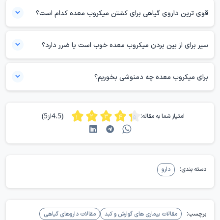
قوی ترین داروی گیاهی برای کشتن میکروب معده کدام است؟
هیچ گیاه دارویی به عنوان قوی‌ترین درمان قطعی میکروب معده تأیید
نشده است. بعضی مواد مانند سیر، چای سبز، سیاهدانه و عسل اثرات
سیر برای از بین بردن میکروب معده خوب است یا ضرر دارد؟
ضدباکتری یا ضدالتهابی احتمالی دارند. با این حال، ریشه‌کنی میکروب معده
سیر ممکن است اثر ضدباکتری داشته باشد، اما برای همه افراد مناسب نیست.
معمولاً به درمان دارویی ترکیبی نیاز دارد.
در بعضی افراد، سیر خام باعث سوزش معده، رفلاکس، نفخ یا درد می‌شود.
برای میکروب معده چه دمنوشی بخوریم؟
اگر معده حساس، زخم فعال یا رفلاکس دارید، مصرف سیر خام می‌تواند ضرر
دمنوش زنجبیل رقیق، چای سبز کم‌رنگ یا دمنوش نعناع ممکن است در
داشته باشد.
بعضی افراد به کاهش تهوع یا نفخ کمک کند. این دمنوش‌ها میکروب معده
(4.5از5)
امتیاز شما به مقاله:
را به طور قطعی از بین نمی‌برند. اگر با مصرف هر دمنوش دچار سوزش،
رفلاکس یا درد شدید، آن را قطع کنید.
دسته بندی:
دارو
برچسب:
مقالات بیماری های گوارش و کبد
مقالات داروهای گیاهی