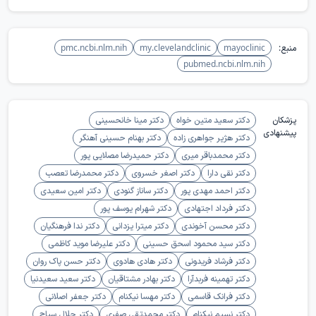
منبع:
mayoclinic
my.clevelandclinic
pmc.ncbi.nlm.nih
pubmed.ncbi.nlm.nih
پزشکان
دکتر سعید متین خواه
دکتر مینا خانحسینی
پیشنهادی
دکتر هژیر جواهری زاده
دکتر بهنام حسینی آهنگر
دکتر محمدباقر میری
دکتر حمیدرضا مصلایی پور
دکتر نقی دارا
دکتر اصغر خسروی
دکتر محمدرضا تعصب
دکتر احمد مهدی پور
دکتر ساناز گنودی
دکتر امین سعیدی
دکتر فرداد اجتهادی
دکتر شهرام یوسف پور
دکتر محسن آخوندی
دکتر میترا یزدانی
دکتر ندا فرهنگیان
دکتر سید محمود اسحق حسینی
دکتر علیرضا موید کاظمی
دکتر فرشاد فریدونی
دکتر هادی هادوی
دکتر حسن پاک روان
دکتر تهمینه فربدآرا
دکتر بهادر مشتاقیان
دکتر سعید سعیدنیا
دکتر فرانک قاسمی
دکتر مهسا نیکنام
دکتر جعفر اصلانی
دکتر نسیم نیکنام
دکتر محمدتقی صفری
دکتر جلال سیاح