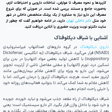
کاربردها و نحوه مصرف تا عوارض، تداخلات دارویی و احتیاطات لازم،
به‌صورت جامع و مستند بررسی شده است. در صورتی که برای شروع
مصرف این‌ دارو نیاز به مشاوره از یک پزشک متخصص داخلی در شهر
خود مثل
دکتر داخلی تهران
دارید، در ادامه خواهیم گفت که چطور از
سایت دکترتو نوبت ویزیت حضوری یا آنلاین دریافت کنید.
آشنایی با شیاف دیکلوفناک
داروی دیکلوفناک
در گروه داروهای ضدالتهاب غیراستروئیدی
(NSAID) قرار می‌گیرد. شیاف دیکلوفناک (به انگلیسی Diclofenac
suppository) با کاهش تولید بعضی مواد التهاب‌زا در بدن برای
تسکین درد، تورم (التهاب) و سفتی مفاصل ناشی از آرتریت تجویز
می‌شود. این دارو به ویژه برای کاهش علائم بیماری‌هایی مانند
آرتروز مفید است. هرچند دیکلوفناک آرتروز را درمان نمی‌کند، اما با
کاهش علائم به شما کمک می‌کند تا بتوانید فعالیت‌های روزانه خود
را خیلی راحت انجام دهید. ا
شیاف دیکلوفناک از راه مقعد جذب می‌شود و نباید خورده، جویده
و خرد شود یا داخل واژن قرار بگیرد. اثر دارو سیستمیک است؛ یعنی
بعد از جذب، می‌تواند روی بخش‌های مختلف بدن اثر بگذارد و به