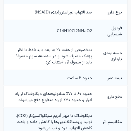
نوع دارو
ضد التهاب غیراستروئیدی (NSAID)
فرمول
C14H10Cl2NNaO2
شیمیایی
به‌خصوص از هفته ۲۰ به بعد باید فقط با نظر
دسته بندی
پزشک مصرف شود و در سه‌ماهه سوم معمولاً
بارداری
باید از مصرف آن اجتناب کرد
نیمه عمر
حدود ۲ ساعت
حدود ۶۰ تا ۷۰٪ متابولیت‌های دیکلوفناک از راه
دفع دارو
ادرار و حدود ۳۰٪ از راه مدفوع دفع می‌شوند
دیکلوفناک با مهار آنزیم سیکلواکسیژناز (COX)،
مکانیسم اثر
تولید پروستاگلاندین‌ها را کاهش داده و باعث
کاهش التهاب، درد و تب می‌شود.