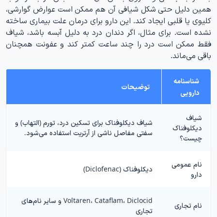
همین دلیل حتی شکل شیافی آن هم ممکن است عوارض گوارشی،
کلیوی یا قلبی ایجاد کند. این دارو برای درمان علت بیماری ساخته
نشده است. برای مثال، اگر دندان درد به دلیل آبسه باشد، شیاف
فقط ممکن است درد را چند ساعت کمتر کند و عفونت همچنان
باقی می‌ماند.
شناسنامه
توضیحات
دارویی
شیاف
شیاف دیکلوفناک برای تسکین درد، تورم (التهاب) و
دیکلوفناک
سفتی مفاصل ناشی از آرتریت استفاده می‌شود.
چیست؟
نام عمومی
دیکلوفناک (Diclofenac)
دارو
Voltaren، Cataflam، Diclocid و سایر نام‌های
نام تجاری
تجاری