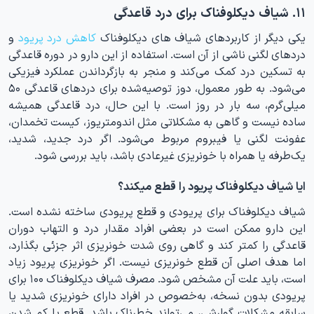
۱۱. شیاف دیکلوفناک برای درد قاعدگی
یکی دیگر از کاربردهای شیاف های دیکلوفناک
کاهش درد پریود
و
دردهای لگنی ناشی از آن است. استفاده از این دارو در دوره قاعدگی
به تسکین درد کمک می‌کند و منجر به بازگرداندن عملکرد فیزیکی
می‌شود. به طور معمول، دوز توصیه‌شده برای دردهای قاعدگی ۵۰
میلی‌گرم، سه بار در روز است. با این حال، درد قاعدگی همیشه
ساده نیست و گاهی به مشکلاتی مثل اندومتریوز، کیست تخمدان،
عفونت لگنی یا فیبروم مربوط می‌شود. اگر درد جدید، شدید،
یک‌طرفه یا همراه با خونریزی غیرعادی باشد، باید بررسی شود.
ایا شیاف دیکلوفناک پریود را قطع میکند؟
شیاف دیکلوفناک برای پریودی و قطع پریودی ساخته نشده است.
این دارو ممکن است در بعضی افراد مقدار درد و التهاب دوران
قاعدگی را کمتر کند و گاهی روی شدت خونریزی اثر جزئی بگذارد،
اما هدف اصلی آن قطع خونریزی نیست. اگر خونریزی پریود زیاد
است، باید علت آن مشخص شود. مصرف شیاف دیکلوفناک ۱۰۰ برای
پریودی بدون نسخه، به‌خصوص در افراد دارای خونریزی شدید یا
سابقه مشکلات گوارشی، می‌تواند خطرناک باشد. قطع یا کم شدن