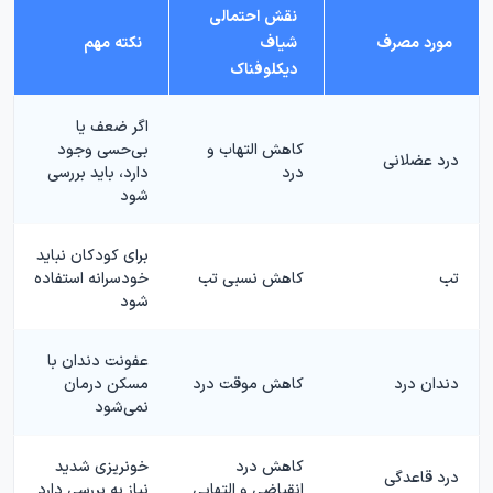
نقش احتمالی
مورد مصرف
شیاف
نکته مهم
دیکلوفناک
اگر ضعف یا
کاهش التهاب و
بی‌حسی وجود
درد عضلانی
درد
دارد، باید بررسی
شود
برای کودکان نباید
تب
کاهش نسبی تب
خودسرانه استفاده
شود
عفونت دندان با
دندان درد
کاهش موقت درد
مسکن درمان
نمی‌شود
کاهش درد
خونریزی شدید
درد قاعدگی
انقباضی و التهابی
نیاز به بررسی دارد