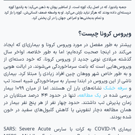
جعبه پاندورا، که در اصل یک کوزه است، از اساطیر یونان به ذهن می‌آید: به پاندورا کوزه
دربسته‌ای داده بودند که هرگز نباید بازش می‌کرد. او به واسطه ضعف انسانی‌ش، کوزه را باز کرد
و تمام بدبختی‌ها و امراض جهان را در آن پخش کرد.
ویروس کرونا چیست؟
پیشتر به طور مفصل در مورد ویروس کرونا و بیماری‌ای که ایجاد
می‌کند در اینجا صحبت کرده‌ایم؛ اما به طور خلاصه، اواخر سال
گذشته میلادی نوعی جدید از ویروس کرونا، که خود دسته‌‏ای از
ویروس‌هایی است که باعث سرماخوردگی می‌شوند، در ایالت هوبی
و به طور خاص شهر ووهان چین افراد زیادی را مبتلا کرد. بیماری
ناشی از این ویروس در ابتدا بسیار به سرماخوردگی شبیه است: تب
و
سرفه خشک
نشانه‌های بارز آن هستند. اما از میان ۱۰۹۹ بیمار
بررسی شده در
یک مطالعه
، تنها در حدود ۴۴ درصد مبتلایان در
زمان پذیرش تب داشتند. حدود چهار نفر از هر پنج نفر بیمار در
همان مطالعه دچار لنفوپنی یا کاهش گلبول‌های سفید در خون
شده بودند.
بیماری COVID-۱۹ به کرات با سارس SARS: Severe Acute