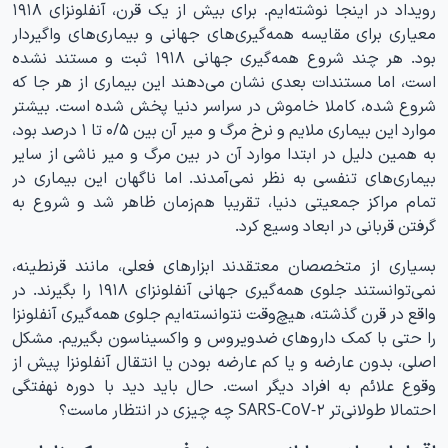
رویداد در اینجا نوشته‌ایم. برای بیش از یک قرن، آنفلونزای ۱۹۱۸
معیاری برای مقایسه همه‌گیری‌های جهانی و بیماری‌های واگیردار
بود. هر چند شروع همه‌گیری جهانی ۱۹۱۸ ثبت و مستند نشده
است، اما مستندات بعدی نشان می‌دهند این بیماری از هر جا که
شروع شده، کاملا خاموش در سراسر دنیا پخش شده است. بیشتر
موارد این بیماری ملایم و نرخ مرگ و میر آن بین ۰/۵ تا ۱ درصد بود،
به همین دلیل در ابتدا موارد آن در بین مرگ و میر ناشی از سایر
بیماری‌های تنفسی به نظر نمی‌آمدند. اما ناگهان این بیماری در
تمام مراکز جمعیتی دنیا، تقریبا هم‌زمان ظاهر شد و شروع به
گرفتن قربانی در ابعاد وسیع کرد.
بسیاری از متخصصان معتقدند ابزارهای فعلی، مانند قرنطینه،
نمی‌توانستند جلوی همه‌گیری جهانی آنفلونزای ۱۹۱۸ را بگیرند. در
واقع در قرن گذشته، هیچ‌وقت نتوانسته‌ایم جلوی همه‌گیری آنفلونزا
را حتی با کمک داروهای ضدویروس و واکسیناسون بگیریم. مشکل
اصلی، بدون عارضه و یا کم عارضه بودن یا انتقال آنفلونزا پیش از
وقوع علائم به افراد دیگر است. حال باید دید با دوره نهفتگی
احتمالا طولانی‌تر SARS-CoV-۲ چه چیزی در انتظار ماست؟