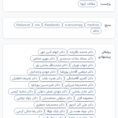
برچسب:
مقالات کرونا
منبع:
medrxiv
sciencemag
theatlantic
vox
thelancet
who
پزشکان
دکتر محمد باقرزاده
دکتر الهام آذین مهر
پیشنهادی
دکتر سمانه سادات مسجدی
دکتر مهری صانعی
دکتر شهاب نوریان
دکتر محمدباقر بخشی پور
دکتر مرتضی آقاجان پورپاشا
دکتر مهدی وجدانیان
دکتر کامبیز آقاصادقی
دکتر نصرت نقاب
دکتر علیرضا ناطقیان
دکتر محمدرضا میرزایی
دکتر امیرحسین پورداود
دکتر عادل رضایی
دکتر مهدی نجفی دلوئی
دکتر سامیه کریمی
معصومه قزل
دکتر سیاوش معتضدیان
دکتر جواد تولایی
دکتر علی اکبر کدیور
دکتر محمدرضا جعفری
دکتر جواد همت یار
دکتر بابک باوفا
دکتر رضا ملکی گرجی
دکتر غلامرضا پولادفر
دکتر نیلوفر قدرتی