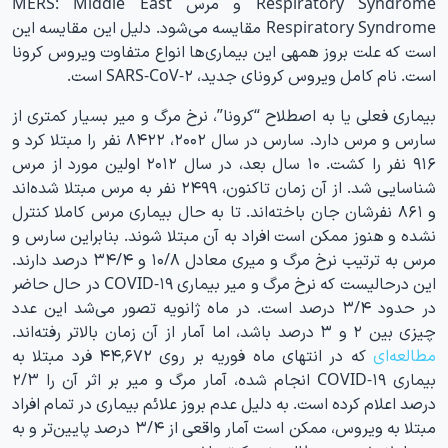
Respiratory Syndrome و مرس MERS: Middle East
Respiratory Syndrome مقایسه می‌شود. دلیل این مقایسه این
است که علت بروز همه‏ی این بیماری‌ها انواع متفاوت ویروس کرونا
است. نام کامل ویروس کرونای جدید، SARS-CoV-۲ است.
بیماری فعلی یا به اصطلاح “کرونا”، نرخ مرگ و میر بسیار کمتری از
سارس و مرس دارد. سارس در سال ۲۰۰۲، ۸۴۲۲ نفر را مبتلا کرد و
۹۱۶ نفر را کشت. ۱۰ سال بعد، در سال ۲۰۱۲ اولین مورد از مرس
شناسایی شد. از آن زمان تاکنون، ۲۴۹۹ نفر به مرس مبتلا شده‌اند
و ۸۶۱ نفرشان جان باخته‌اند. تا به حال بیماری مرس کاملا کنترل
نشده و هنوز ممکن است افراد به آن مبتلا شوند. بنابراین سارس و
مرس به ترتیب نرخ مرگ و میری معادل ۱۰/۸ و ۳۴/۴ درصد دارند.
این درحالیست که نرخ مرگ و میر بیماری COVID-۱۹ در حال حاضر
در حدود ۳/۴ درصد است. در ماه ژانویه تصور می‌شد این عدد
چیزی بین ۲ و ۳ درصد باشد، اما آمار از آن زمان بالاتر رفته‌اند.
مطالعه‌ای
که در انتهای ماه فوریه بر روی ۴۴٬۶۷۲ فرد مبتلا به
بیماری COVID-۱۹ انجام شده، آمار مرگ و میر بر اثر آن را ۲/۳
درصد اعلام کرده است. به دلیل عدم بروز علائم بیماری در تمام افراد
مبتلا به ویروس، ممکن است آمار واقعی از ۳/۴ درصد پایین‌تر و به