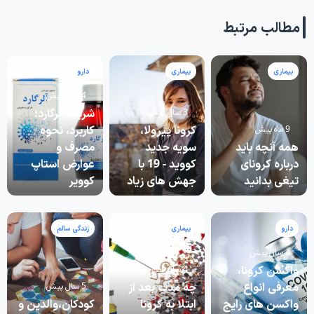
مطالب مرتبط
بیماری
بیماری
دارو
4 سال پیش
شربت آلرگارد؛
3 سال پیش
کرونا پیرولا،
کاربرد، نحوه
9 ماه پیش
همه آنچه باید
سویه جدید
مصرف و
درباره کرونای
کووید - 19 با
عوارض استاپ
تیغی بدانید
جهش های زیاد
کوویر
دارو
بیماری
زندگی سالم
4 سال پیش
واکسن کرونا،
4 سال پیش
معرفی انواع
چه مدت بعد از
5 سال پیش
واکسن های رایج
ابتلا به کرونا
کودکان،والدین و