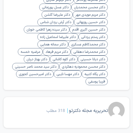
دکتر محسن محمدیان
دکتر عسل پورزمانی
دکتر مریم مویدی مهر
دکتر علیرضا گلشن
دکتر حسین روزبهانی
دکتر آرش یزدان شناس
دکتر حسین اکبری اقدم
دکتر سیده زهرا کاظمی خوبان
دکتر رستم یزدانی
دکتر علیرضا اسماعیل زاده
دکتر محمدکاظم عسکری
دکتر سمانه همایی
دکتر محمدرضا دهقانی
دکتر مریم فرهاد
مرضیه خمسه
دکتر دیانا حسینی
دکتر کاوه کاشانی
دکتر بهناز دربان
دکتر محسن محمودیه دهکردی
دکتر سید محمد ناصر حسینی
دکتر پگاه کتیبه
دکتر مهسا نایبی
دکتر امیرحسین کجوری
فریبا یوسفی
تحریریه مجله دکترتو
|
318 مطلب