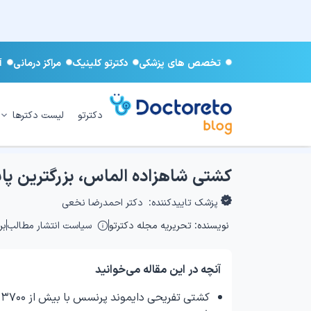
تخصص های پزشکی
دکترتو کلینیک
مراکز درمانی
آ
دکترتو
لیست دکترها
کشتی شاهزاده الماس، بزرگترین پای
پزشک تاییدکننده:
دکتر احمدرضا نخعی
نویسنده:
تحریریه مجله دکترتو
سیاست انتشار مطالب
برو
آنچه در این مقاله می‌خوانید
ک