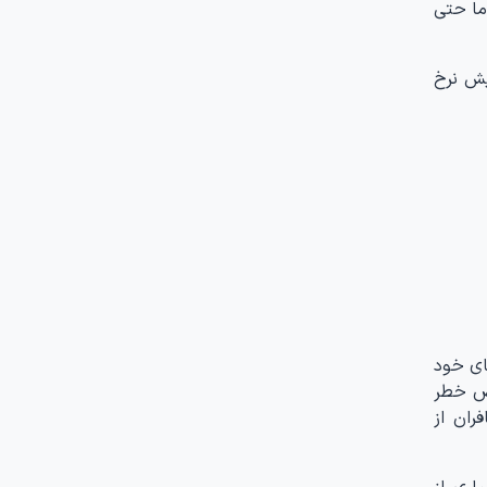
اما حتی
یش نرخ
رهای خود
 معرض خطر
ران از
اری از