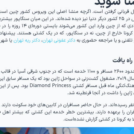
نا شوید
نا در ماه دوم ۲۰۲۰ هنوز مشغول قربانی گرفتن است. اگرچه منشا اصلی این ویروس کشور چین ا
قربانیان آن چینی هستند، اما مبتلایان به این ویروس در ۲۵ کشور دیگر دنیا نیز دیده شده‌اند. در این میان سنگاپو
از مبتلایان به این ویروس را دارد و به این دلیل افرادی که از چین وارد این 
کرونا خارج از چین، نه در سنگاپور، که در یک کشتی هستند. پیشنهاد 
تلفنی و یا مراجعه حضوری به
دکتر عفونی تهران
،
دکتر ریه تهران
یا شهر 
اه یافت
کشتی Diamond Princess، یک کشتی تفریحی با حدود ۲۶۰۰ مسافر و ۱۱۰۰ خدمه است که در جنوب شرقی آسیا
تفریحی، مسافران را جابجا می‌کند. این کشتی اواخر سال ۲۰۱۹، مشغول گشت‌زنی در سواحل ژاپن بود که یک مسافر س
به بیماری ویروس کرونا مبتلا شد. این مرد ۸۰ ساله هنگ‌کنگی ماه قبل مسافر کشتی s
ارد اولیه مبتلا ۱۰ نفر بودند که طی ۱۴ روز به ۴۵۴ نفر رسیده‌اند. در حال حاضر مسافران در کابین‌های خود سکونت د
ن را برعهده دارند. بیشترین خطر خدمه این کشتی که بیشتر اهل ف
تلا به کرونا در کشتی گزارش نشده‌است.