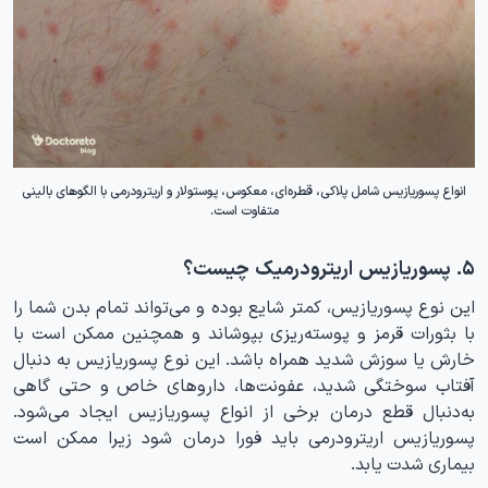
انواع پسوریازیس شامل پلاکی، قطره‌ای، معکوس، پوستولار و اریترودرمی با الگوهای بالینی
متفاوت است.
۵. پسوریازیس اریترودرمیک چیست؟
این نوع پسوریازیس، کمتر شایع بوده و می‌تواند تمام بدن شما را
با بثورات قرمز و پوسته‌ریزی بپوشاند و همچنین ممکن است با
خارش یا سوزش شدید همراه باشد. این نوع پسوریازیس به دنبال
آفتاب سوختگی شدید، عفونت‌ها، دارو‌های خاص و حتی گاهی
به‌دنبال قطع درمان برخی از انواع پسوریازیس ایجاد می‌شود.
پسوریازیس اریترودرمی باید فورا درمان شود زیرا ممکن است
بیماری شدت یابد.