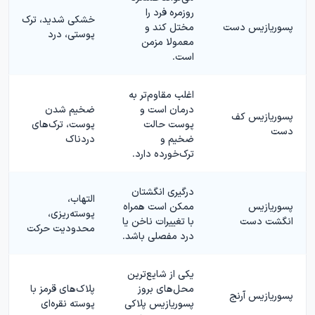
روزمره فرد را
خشکی شدید، ترک
پسوریازیس دست
مختل کند و
پوستی، درد
معمولا مزمن
است.
اغلب مقاوم‌تر به
درمان است و
ضخیم شدن
پسوریازیس کف
پوست حالت
پوست، ترک‌های
دست
ضخیم و
دردناک
ترک‌خورده دارد.
درگیری انگشتان
التهاب،
پسوریازیس
ممکن است همراه
پوسته‌ریزی،
انگشت دست
با تغییرات ناخن یا
محدودیت حرکت
درد مفصلی باشد.
یکی از شایع‌ترین
محل‌های بروز
پلاک‌های قرمز با
پسوریازیس آرنج
پسوریازیس پلاکی
پوسته نقره‌ای