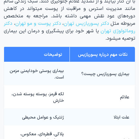
با آن کنار بیایند و از تشدید علائم جلوگیری کنند. سبک زندگی سالم
مانند مدیریت استرس و مراقبت از پوست میتواند در کاهش
دوره‌های عود نقش مهمی داشته باشد. مراجعه به متخصص
مربوطه مثل
دکتر پسوریازیس تهران
،
دکتر پوست و مو تهران
،
دکتر
روماتولوژی تهران
یا شهر خود برای پیشگیری و درمان این بیماری
توصیه میشود.
نکات مهم درباره پسوریازیس
توضیحات
بیماری پوستی خودایمنی مزمن
بیماری پسوریازیس چیست؟
است.
لکه قرمز، پوسته پوسته شدن،
علائم
خارش
علت ابتلا
ژنتیک و عوامل محیطی
پلاکی، قطره‌ای، معکوس،