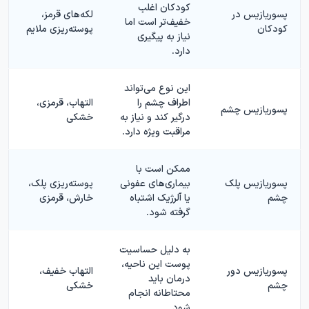
کودکان اغلب
پسوریازیس در
لکه‌های قرمز،
خفیف‌تر است اما
کودکان
پوسته‌ریزی ملایم
نیاز به پیگیری
دارد.
این نوع می‌تواند
اطراف چشم را
التهاب، قرمزی،
پسوریازیس چشم
درگیر کند و نیاز به
خشکی
مراقبت ویژه دارد.
ممکن است با
پسوریازیس پلک
بیماری‌های عفونی
پوسته‌ریزی پلک،
چشم
یا آلرژیک اشتباه
خارش، قرمزی
گرفته شود.
به دلیل حساسیت
پوست این ناحیه،
پسوریازیس دور
التهاب خفیف،
درمان باید
چشم
خشکی
محتاطانه انجام
شود.