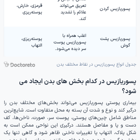
تعریق می‌تواند
قرمزی، خارش،
پسوریازیس گردن
علائم را تشدید
پوسته‌ریزی
کند.
اغلب همراه با
پسوریازیس پشت
پوسته‌ریزی،
پسوریازیس پوست
گوش
التهاب
سر دیده می‌شود.
جدول انواع پسوریازیس در نقاط مختلف بدن
پسوریازیس در کدام بخش های بدن ایجاد می
شود؟
بیماری پوستی پسوریازیس می‌تواند بخش‌های مختلف بدن را
درگیر کند و نوع و شدت آن بسته به محل متفاوت است. شایع‌ترین
مناطق شامل چین‌های پوستی، پوست سر، صورت، ناخن‌ها، کف
دست و پا و مفاصل هستند. درگیری این نواحی ممکن است به
شکل پلاک، التهاب یا تغییرات ناخنی ظاهر شود و گاهی تنها یک
بخش درگیر می‌شود. در موارد خاص مانند پسوریازیس اریترودرمی،