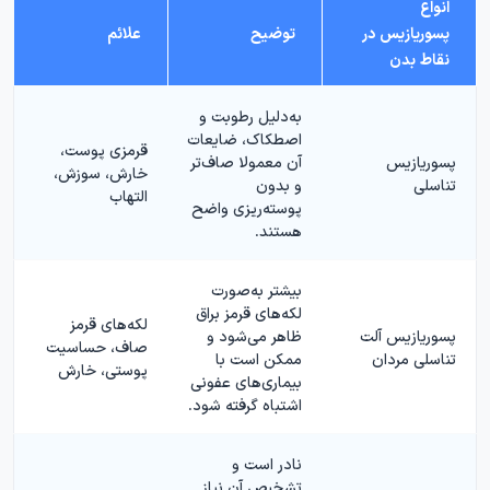
انواع
پسوریازیس
در
توضیح
علائم
نقاط بدن
به‌دلیل رطوبت و
اصطکاک، ضایعات
قرمزی پوست،
پسوریازیس
آن معمولا صاف‌تر
خارش، سوزش،
تناسلی
و بدون
التهاب
پوسته‌ریزی واضح
هستند.
بیشتر به‌صورت
لکه‌های قرمز براق
لکه‌های قرمز
پسوریازیس آلت
ظاهر می‌شود و
صاف، حساسیت
تناسلی مردان
ممکن است با
پوستی، خارش
بیماری‌های عفونی
اشتباه گرفته شود.
نادر است و
تشخیص آن نیاز