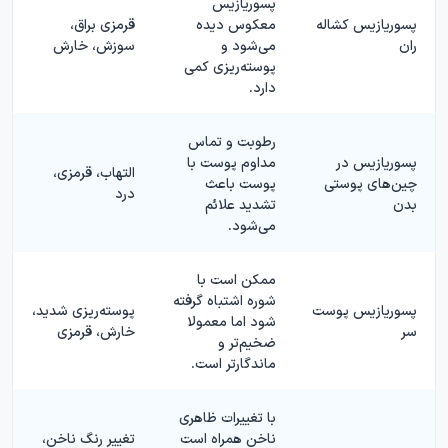
پسوریازیس
پسوریازیس کشاله
معکوس دیده
قرمزی براق،
ران
می‌شود و
سوزش، خارش
پوسته‌ریزی کمی
دارد.
رطوبت و تماس
پسوریازیس در
مداوم پوست با
التهاب، قرمزی،
چین‌های پوستی
پوست باعث
درد
بدن
تشدید علائم
می‌شود.
ممکن است با
شوره اشتباه گرفته
پسوریازیس پوست
پوسته‌ریزی شدید،
شود اما معمولا
سر
خارش، قرمزی
ضخیم‌تر و
ماندگارتر است.
با تغییرات ظاهری
ناخن همراه است
تغییر رنگ ناخن،