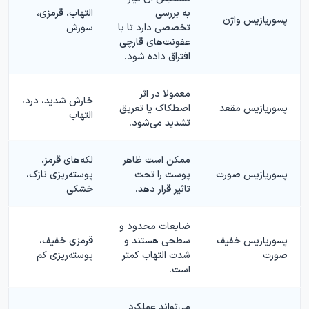
به بررسی
التهاب، قرمزی،
پسوریازیس واژن
تخصصی دارد تا با
سوزش
عفونت‌های قارچی
افتراق داده شود.
معمولا در اثر
خارش شدید، درد،
پسوریازیس مقعد
اصطکاک یا تعریق
التهاب
تشدید می‌شود.
ممکن است ظاهر
لکه‌های قرمز،
پسوریازیس صورت
پوست را تحت
پوسته‌ریزی نازک،
تاثیر قرار دهد.
خشکی
ضایعات محدود و
پسوریازیس خفیف
سطحی هستند و
قرمزی خفیف،
صورت
شدت التهاب کمتر
پوسته‌ریزی کم
است.
می‌تواند عملکرد