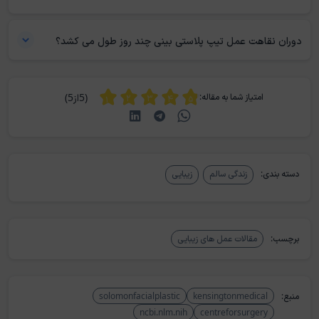
علائمی مانند خونریزی شدید، درد غیرمعمول، تورم یا کبودی غیرطبیعی، تب
بالا و مشکل شدید در تنفس نیازمند مراجعه فوری به پزشک هستند. همچنین
دوران نقاهت عمل تیپ پلاستی بینی چند روز طول می کشد؟
هرگونه تغییر ناگهانی در شکل نوک بینی یا بی‌حسی طولانی‌مدت باید سریع
دوران نقاهت عمل تیپ پلاستی بینی معمولا بین ۱ تا ۳ هفته طول می‌کشد تا
ارزیابی شود.
تورم و کبودی اولیه کاهش یابد و بیمار بتواند فعالیت‌های روزمره سبک را از
(5از5)
امتیاز شما به مقاله:
سر بگیرد. با این حال، تورم جزئی و حساسیت نوک بینی ممکن است تا چند
ماه باقی بماند و شکل نهایی بینی معمولا پس از ۳ تا ۶ ماه کامل مشخص
می‌شود.
دسته بندی:
زندگی سالم
زیبایی
برچسب:
مقالات عمل های زیبایی
منبع:
kensingtonmedical
solomonfacialplastic
ncbi.nlm.nih
centreforsurgery