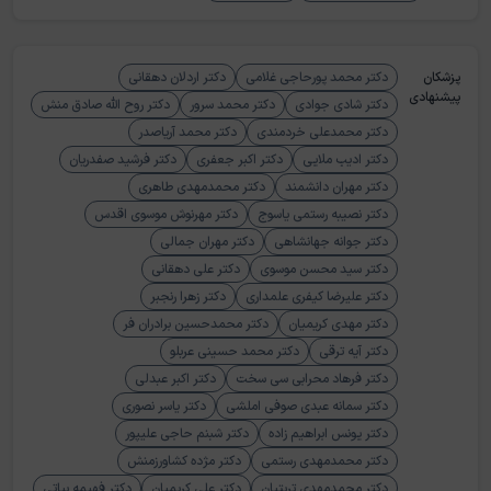
پزشکان
دکتر محمد پورحاجی غلامی
دکتر اردلان دهقانی
پیشنهادی
دکتر شادی جوادی
دکتر محمد سرور
دکتر روح الله صادق منش
دکتر محمدعلی خردمندی
دکتر محمد آریاصدر
دکتر ادیب ملایی
دکتر اکبر جعفری
دکتر فرشید صفدریان
دکتر مهران دانشمند
دکتر محمدمهدی طاهری
دکتر نصیبه رستمی یاسوج
دکتر مهرنوش موسوی اقدس
دکتر جوانه جهانشاهی
دکتر مهران جمالی
دکتر سید محسن موسوی
دکتر علی دهقانی
دکتر علیرضا کیفری علمداری
دکتر زهرا رنجبر
دکتر مهدی کریمیان
دکتر محمدحسین برادران فر
دکتر آیه ترقی
دکتر محمد حسینی عربلو
دکتر فرهاد محرابی سی سخت
دکتر اکبر عبدلی
دکتر سمانه عبدی صوفی املشی
دکتر یاسر نصوری
دکتر یونس ابراهیم زاده
دکتر شبنم حاجی علیپور
دکتر محمدمهدی رستمی
دکتر مژده کشاورزمنش
دکتر محمدمهدی تربتیان
دکتر علی کریمیان
دکتر فهیمه بیاتی