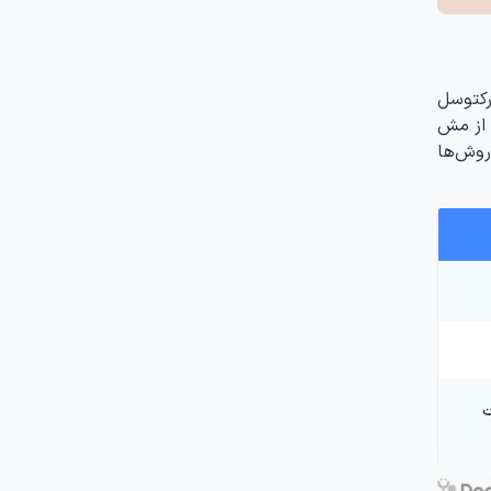
 رکتوسل
 از مش
روش‌ها
ت