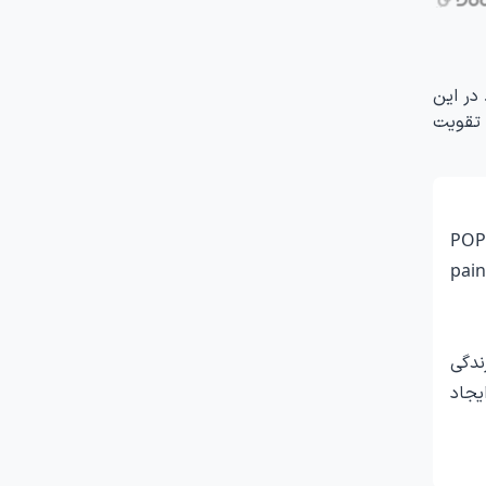
در این
 تقویت
POP 
pain
ندگی
یجاد