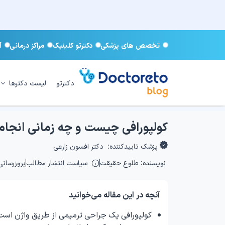
تخصص های پزشکی
دکترتو کلینیک
مراکز درمانی
آ
دکترتو
لیست دکترها
کولپورافی چیست و چه زمانی انجام
پزشک تاییدکننده:
دکتر افسون زارعی
نویسنده:
طلوع حقیقت
سیاست انتشار مطالب
بروزرسانی: /۰۳/۲۷
آنچه در این مقاله می‌خوانید
کولپورافی یک جراحی ترمیمی از طریق واژن است ک