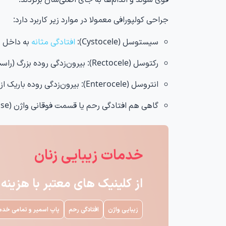
جراحی کولپورافی معمولا در موارد زیر کاربرد دارد:
سیستوسل (Cystocele):
افتادگی مثانه
به داخل د
رکتوسل (Rectocele): بیرون‌زدگی روده بزرگ (راست‌روده) به داخل دیواره پشتی واژن
انتروسل (Enterocele): بیرون‌زدگی روده باریک از طریق دیواره واژن
گاهی هم افتادگی رحم یا قسمت فوقانی واژن (vault prolapse) همزمان با سایر روش‌ها اصلاح می‌شود
خدمات زیبایی زنان
از کلینیک های معتبر با هزین
زیبایی واژن
افتادگی رحم
پاپ اسمیر و تمامی خدم