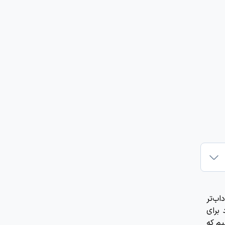
اب‌تر
برای
یم که