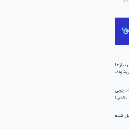
 نیازها
‌شوند،
، چربی
معمولا
شل شده