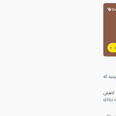
نید که
ا کاهش
 زیادی
ن روش،